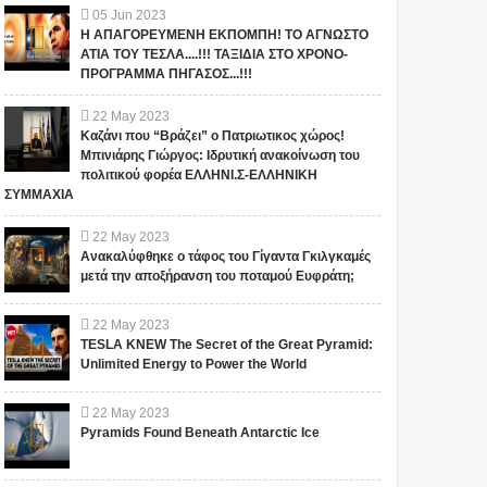
05
Jun
2023
Η ΑΠΑΓΟΡΕΥΜΕΝΗ ΕΚΠΟΜΠΗ! ΤΟ ΑΓΝΩΣΤΟ
ΑΤΙΑ ΤΟΥ ΤΕΣΛΑ....!!! ΤΑΞΙΔΙΑ ΣΤΟ ΧΡΟΝΟ-
ΠΡΟΓΡΑΜΜΑ ΠΗΓΑΣΟΣ...!!!
22
May
2023
Καζάνι που “Βράζει” ο Πατριωτικος χώρος!
Μπινιάρης Γιώργος: Ιδρυτική ανακοίνωση του
πολιτικού φορέα ΕΛΛΗΝΙ.Σ-ΕΛΛΗΝΙΚΗ
ΣΥΜΜΑΧΙΑ
22
May
2023
Ανακαλύφθηκε ο τάφος του Γίγαντα Γκιλγκαμές
μετά την αποξήρανση του ποταμού Ευφράτη;
22
May
2023
TESLA KNEW The Secret of the Great Pyramid:
Unlimited Energy to Power the World
22
May
2023
Pyramids Found Beneath Antarctic Ice