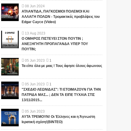
08
Jun
2024
ΑΤΛΑΝΤΙΔΑ, ΠΑΓΚΟΣΜΙΟΙ ΠΟΛΕΜΟΙ ΚΑΙ
ΑΛΛΑΓΗ ΠΟΛΩΝ - Τρομακτικές προβλέψεις του
Edgar Cayce (Video)
13
Aug
2023
Ο ΟΜΗΡΟΣ ΠΙΣΤΕΥΕΙ ΣΤΟΝ ΠΟΥΤΙΝ ;
ΑΝΕΞΗΓΗΤΗ ΠΡΟΠΑΓΑΝΔΑ ΥΠΕΡ ΤΟΥ
ΠΟΥΤΙΝ;
05
Jun
2023
1
Τα είπε όλα με μιας ! Τους άφησε όλους άφωνους
05
Jun
2023
1
"ΣΧΕΔΙΟ ΛΕΩΝΙΔΑΣ": ΤΙ ΕΤΟΙΜΑΖΟΥΝ ΓΙΑ ΤΗΝ
ΠΑΤΡΙΔΑ ΜΑΣ... ; ΔΕΝ ΤΑ ΕΙΠΕ ΤΥΧΑΙΑ ΣΤΙΣ
13/11/2015...
05
Jun
2023
ΑΥΤΑ ΤΡΕΜΟΥΝ! Οι Έλληνες και η Άγνωστη
Ιερατική σχέση!(ΒΙΝΤΕΟ)