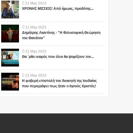
21
May
2023
ΧΡΟΝΗΣ ΜΙΣΣΙΟΣ! Από ήρωας, προδότης...
21
May
2023
Δημήτρης Λιαντίνης - "Η Φιλοσοφική Θεώρηση
του Θανάτου"
21
May
2023
Θα ΄ρθει καιρός που όλοι θα ψηφίζουν τον...
21
May
2023
Η φοβερή επιστολή του διοικητή της Ιουδαίας
που περιγράφει πως ήταν ο Ιησούς Χριστός!