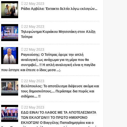
22
May
2023
Ράδιο Αρβύλα: Έκτακτο δελτίο λόγω εκλογών...
22
May
2023
Τηλεφώνημα Κυριάκου Μητσοτάκη στον Αλέξη
Τσίπρα
22
May
2023
Ραγκούσης: Ο Τσίπρας έφερε την απλή
αναλογική ως ανάχωμα για τη μέρα που θα
συντριβεί... !! Η απλή αναλογική είναι η παγίδα
που έστησε και έπεσε ο ίδιος μεσα ...;.
22
May
2023
Βελόπουλος: Το αποτέλεσμα διέψευσε ακόμα και
τους δημοσκόπους.... Περάσαμε δια πυρός και
σιδήρου.... !!
22
May
2023
ΕΔΩ ΕΙΝΑΙ ΤΟ ΛΑΘΟΣ ΜΕ ΤΑ ΑΠΟΤΕΛΕΣΜΑΤΑ
ΤΩΝ ΕΚΛΟΓΩΝ!!! ΤΟ ΠΡΩΤΟ ΗΜΙΧΡΟΝΟ
ΕΚΛΟΓΩΝ! Ο Βαγγέλης Παπαδημητρίου και ο