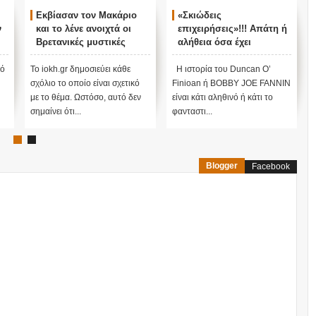
Εκβίασαν τον Μακάριο
«Σκιώδεις
ν
και το λένε ανοιχτά οι
επιχειρήσεις»!!! Απάτη ή
Βρετανικές μυστικές
αλήθεια όσα έχει
υπηρεσίες...
αποκαλύψει ο Duncan
O’Finioan ;;;
πό
Το iokh.gr δημοσιεύει κάθε
Η ιστορία του Duncan O’
σχόλιο το οποίο είναι σχετικό
Finioan ή BOBBY JOE FANNIN
με το θέμα. Ωστόσο, αυτό δεν
είναι κάτι αληθινό ή κάτι το
σημαίνει ότι...
φανταστι...
Blogger
Facebook