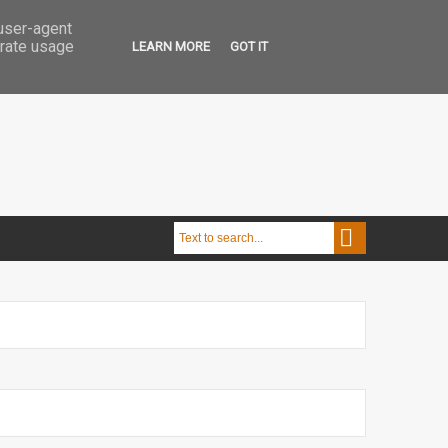
 user-agent
erate usage
LEARN MORE
GOT IT