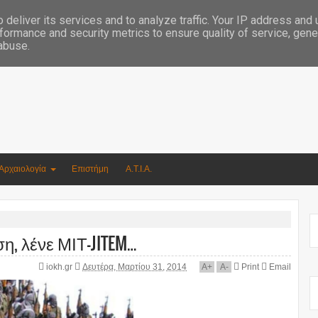
Συγγραφέας Νικόλαος Αργυρίου
deliver its services and to analyze traffic. Your IP address and
formance and security metrics to ensure quality of service, gen
 abuse.
Αρχαιολογία
Επιστήμη
Α.Τ.Ι.Α.
ση, λένε ΜΙΤ-JITEM…
iokh.gr
Δευτέρα, Μαρτίου 31, 2014
A
+
A
-
Print
Email