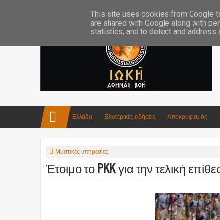
Επικοινωνία:info4iokh@gmail.com
Κατασκευές
Ποίηση
This site uses cookies from Google to 
are shared with Google along with per
statistics, and to detect and address
Ελλάδα
Εξωτερικές ειδήσεις
Αποκρυφισμός
Μυστικές υπηρεσίες
Έτοιμο το PKK για την τελική επίθε