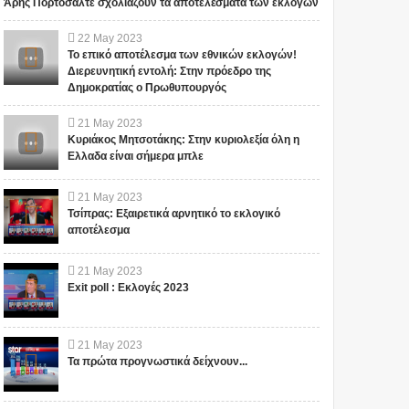
Άρης Πορτοσάλτε σχολιάζουν τα αποτελέσματα των εκλογών
ΤΟ ΠΑΡΑΔΕΧΟΝΤΑΙ
Ο Alexander Smith
ΕΠΙΣΗΜΑ ΓΙΑ ΠΡΩΤΗ
ισχυρίζεται ότι ταξίδεψε
22
May
2023
ΦΟΡΑ... ΨΥΧΟΤΡΟΝΙΚΟΣ
στο έτος 2118: Ο
Το επικό αποτέλεσμα των εθνικών εκλογών!
ΠΟΛΕΜΟΣ ΣΕ ΔΙΕΘΝΕΣ
υποτιθέμενος
Διερευνητική εντολή: Στην πρόεδρο της
Δημοκρατίας ο Πρωθυπουργός
ΕΠΙΠΕΔΟ: ‘Havana
χρονοταξιδιώτης μιλάει
Σειρά ύποπτων επιθέσεων που
Για υπότιτλους: Ρυθμίσεις,
syndrome’
για ένα μυστικό ταξίδι
φαίνεται να στοχεύουν
Υπότιτλοι, Αγγλικά, Υπότιτλοι,
στο μέλλον! (ΒΙΝΤΕΟ)
21
May
2023
διπλωματικά πρόσωπα και
Αυτόματη μετάφραση,
Κυριάκος Μητσοτάκης: Στην κυριολεξία όλη η
προσωπικό μυστικών υπη...
Ελληνικά Tο iokh.gr...
Ελλαδα είναι σήμερα μπλε
21
May
2023
Τσίπρας: Εξαιρετικά αρνητικό το εκλογικό
αποτέλεσμα
21
May
2023
Exit poll : Εκλογές 2023
21
May
2023
Τα πρώτα προγνωστικά δείχνουν...