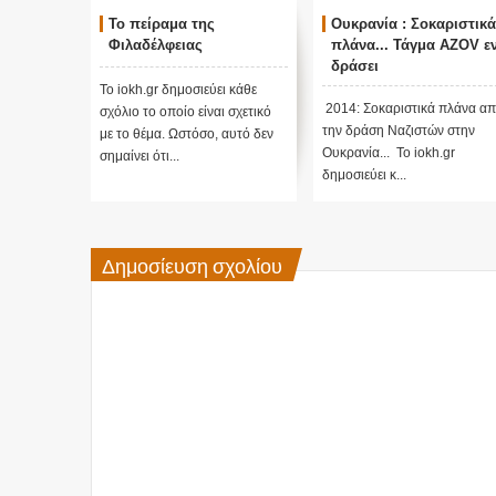
Το πείραμα της
Ουκρανία : Σοκαριστικά
Φιλαδέλφειας
πλάνα... Τάγμα AZOV ε
δράσει
Το iokh.gr δημοσιεύει κάθε
2014: Σοκαριστικά πλάνα α
σχόλιο το οποίο είναι σχετικό
την δράση Ναζιστών στην
με το θέμα. Ωστόσο, αυτό δεν
Ουκρανία... Το iokh.gr
σημαίνει ότι...
δημοσιεύει κ...
Δημοσίευση σχολίου