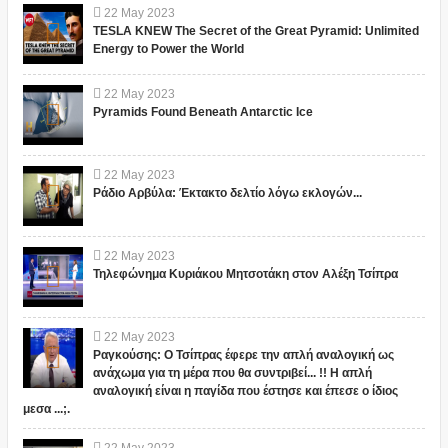
22
May
2023
TESLA KNEW The Secret of the Great Pyramid: Unlimited
Energy to Power the World
22
May
2023
Pyramids Found Beneath Antarctic Ice
22
May
2023
Ράδιο Αρβύλα: Έκτακτο δελτίο λόγω εκλογών...
22
May
2023
Τηλεφώνημα Κυριάκου Μητσοτάκη στον Αλέξη Τσίπρα
22
May
2023
Ραγκούσης: Ο Τσίπρας έφερε την απλή αναλογική ως
ανάχωμα για τη μέρα που θα συντριβεί... !! Η απλή
αναλογική είναι η παγίδα που έστησε και έπεσε ο ίδιος
μεσα ...;.