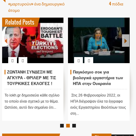
«μαρτυρούν» ένα δημιουργικό
4 πόδια
άτομο
Related Posts
ΖΩΝΤΑΝΗ ΣΥΝΔΕΣΗ ΜΕ
Παγκόσμιο σοκ για
ΑΓΚΥΡΑ - ΘΡΙΛΕΡ ΜΕ ΤΙΣ
βιολογικά εργαστήρια των
ΤΟΥΡΚΙΚΕΣ ΕΚΛΟΓΕΣ !
ΗΠΑ στην Ουκρανία
Το iokh.gr δημοσιεύει κάθε σχόλιο
Στις 26 Φεβρουαρίου 2022, οι
το οποίο είναι σχετικό με το θέμα.
ΗΠΑ διέγραψαν όλα τα έγγραφα
Ωστόσο, αυτό δεν σημαίνει ότι...
ενός Εργαστηρίου Βιοόπλων τους
στη...