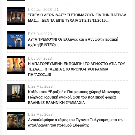
05
Jun
2023
1
"ΣΧΕΔΙΟ ΛΕΩΝΙΔΑΣ": ΤΙ ΕΤΟΙΜΑΖΟΥΝ ΓΙΑ ΤΗΝ ΠΑΤΡΙΔΑ
ΜΑΣ... ; ΔΕΝ ΤΑ ΕΙΠΕ ΤΥΧΑΙΑ ΣΤΙΣ 13/11/2015...
05
Jun
2023
ΑΥΤΑ ΤΡΕΜΟΥΝ! Οι Έλληνες και η Άγνωστη Ιερατική
σχέση!(ΒΙΝΤΕΟ)
05
Jun
2023
Η ΑΠΑΓΟΡΕΥΜΕΝΗ ΕΚΠΟΜΠΗ! ΤΟ ΑΓΝΩΣΤΟ ΑΤΙΑ ΤΟΥ
ΤΕΣΛΑ....!!! ΤΑΞΙΔΙΑ ΣΤΟ ΧΡΟΝΟ-ΠΡΟΓΡΑΜΜΑ
ΠΗΓΑΣΟΣ...!!!
22
May
2023
Καζάνι που “Βράζει” ο Πατριωτικος χώρος! Μπινιάρης
Γιώργος: Ιδρυτική ανακοίνωση του πολιτικού φορέα
ΕΛΛΗΝΙ.Σ-ΕΛΛΗΝΙΚΗ ΣΥΜΜΑΧΙΑ
22
May
2023
Ανακαλύφθηκε ο τάφος του Γίγαντα Γκιλγκαμές μετά την
αποξήρανση του ποταμού Ευφράτη;