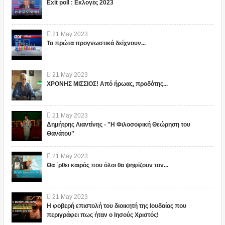
Exit poll : Εκλογές 2023
21
May
2023
Τα πρώτα προγνωστικά δείχνουν...
21
May
2023
ΧΡΟΝΗΣ ΜΙΣΣΙΟΣ! Από ήρωας, προδότης...
21
May
2023
Δημήτρης Λιαντίνης - "Η Φιλοσοφική Θεώρηση του
Θανάτου"
21
May
2023
Θα ΄ρθει καιρός που όλοι θα ψηφίζουν τον...
21
May
2023
Η φοβερή επιστολή του διοικητή της Ιουδαίας που
περιγράφει πως ήταν ο Ιησούς Χριστός!