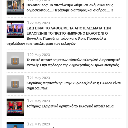
22
May
2023
Βελόπουλος: Το αποτέλεσμα διέψευσε ακόμα και τους
δημοσκόπους.... Περάσαμε δια πυρός και σιδήρου.... !!
22
May
2023
ΕΔΩ ΕΙΝΑΙ ΤΟ ΛΑΘΟΣ ΜΕ ΤΑ ΑΠΟΤΕΛΕΣΜΑΤΑ ΤΩΝ
ΕΚΛΟΓΩΝ!!! ΤΟ ΠΡΩΤΟ ΗΜΙΧΡΟΝΟ ΕΚΛΟΓΩΝ! Ο
Βαγγέλης Παπαδημητρίου και ο Άρης Πορτοσάλτε
σχολιάζουν τα αποτελέσματα των εκλογών
22
May
2023
Το επικό αποτέλεσμα των εθνικών εκλογών! Διερευνητική
εντολή: Στην πρόεδρο της Δημοκρατίας ο Πρωθυπουργός
21
May
2023
Κυριάκος Μητσοτάκης: Στην κυριολεξία όλη η Ελλαδα είναι
σήμερα μπλε
21
May
2023
Τσίπρας: Εξαιρετικά αρνητικό το εκλογικό αποτέλεσμα
21
May
2023