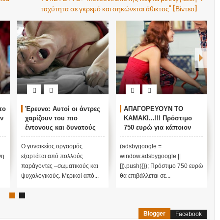
ταχύτητα σε γκρεμό και σηκώνεται άθικτος" [Βίντεο]
το
Έρευνα: Αυτοί οι άντρες
ΑΠΑΓΟΡΕΥΟΥΝ ΤΟ
ν
χαρίζουν του πιο
ΚΑΜΑΚΙ...!!! Πρόστιμο
έντονους και δυνατούς
750 ευρώ για κάποιον
οργασμούς!
που κάνει καμάκι!
Ο γυναικείος οργασμός
(adsbygoogle =
νη
εξαρτάται από πολλούς
window.adsbygoogle ||
παράγοντες –σωματικούς και
[]).push({}); Πρόστιμο 750 ευρώ
ψυχολογικούς. Μερικοί από...
θα επιβάλλεται σε...
Blogger
Facebook