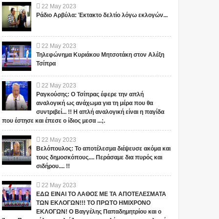
22
May
2023
Ράδιο Αρβύλα: Έκτακτο δελτίο λόγω εκλογών...
22
May
2023
Τηλεφώνημα Κυριάκου Μητσοτάκη στον Αλέξη
Τσίπρα
22
May
2023
Ραγκούσης: Ο Τσίπρας έφερε την απλή
αναλογική ως ανάχωμα για τη μέρα που θα
συντριβεί... !! Η απλή αναλογική είναι η παγίδα
που έστησε και έπεσε ο ίδιος μεσα ...;.
22
May
2023
Βελόπουλος: Το αποτέλεσμα διέψευσε ακόμα και
τους δημοσκόπους.... Περάσαμε δια πυρός και
σιδήρου.... !!
22
May
2023
ΕΔΩ ΕΙΝΑΙ ΤΟ ΛΑΘΟΣ ΜΕ ΤΑ ΑΠΟΤΕΛΕΣΜΑΤΑ
ΤΩΝ ΕΚΛΟΓΩΝ!!! ΤΟ ΠΡΩΤΟ ΗΜΙΧΡΟΝΟ
ΕΚΛΟΓΩΝ! Ο Βαγγέλης Παπαδημητρίου και ο