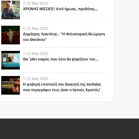
21
May
2023
ΧΡΟΝΗΣ ΜΙΣΣΙΟΣ! Από ήρωας, προδότης...
21
May
2023
Δημήτρης Λιαντίνης - "Η Φιλοσοφική Θεώρηση
του Θανάτου"
21
May
2023
Θα ΄ρθει καιρός που όλοι θα ψηφίζουν τον...
21
May
2023
Η φοβερή επιστολή του διοικητή της Ιουδαίας
που περιγράφει πως ήταν ο Ιησούς Χριστός!