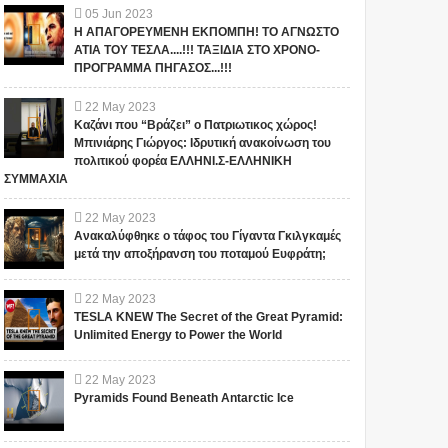
05
Jun
2023
Η ΑΠΑΓΟΡΕΥΜΕΝΗ ΕΚΠΟΜΠΗ! ΤΟ ΑΓΝΩΣΤΟ
ΑΤΙΑ ΤΟΥ ΤΕΣΛΑ....!!! ΤΑΞΙΔΙΑ ΣΤΟ ΧΡΟΝΟ-
ΠΡΟΓΡΑΜΜΑ ΠΗΓΑΣΟΣ...!!!
22
May
2023
Καζάνι που “Βράζει” ο Πατριωτικος χώρος!
Μπινιάρης Γιώργος: Ιδρυτική ανακοίνωση του
πολιτικού φορέα ΕΛΛΗΝΙ.Σ-ΕΛΛΗΝΙΚΗ
ΣΥΜΜΑΧΙΑ
22
May
2023
11 Ξεκάθαρα σημάδια
ΜΙΑ ΚΑΛΛΟΝΗ ΓΙΑ ΤΗΝ
Ανακαλύφθηκε ο τάφος του Γίγαντα Γκιλγκαμές
που φανερώνουν ότι η
ΚΑΡΕΚΛΑ ΤΟΥ ΠΟΥΤΙΝ!
μετά την αποξήρανση του ποταμού Ευφράτη;
Γυναίκα σου σε Απατάει.
(photo)
Αν κάνει το 10, Χώρισε
την αμέσως!
(adsbygoogle =
(adsbygoogle =
22
May
2023
TESLA KNEW The Secret of the Great Pyramid:
window.adsbygoogle ||
window.adsbygoogle ||
Unlimited Energy to Power the World
[]).push({}); Οι γυναίκες είναι το
[]).push({}); Μια εντυπωσιακή
ίδιο πιθανό να γ...
ξανθιά δημοσιογράφος ανα...
22
May
2023
Pyramids Found Beneath Antarctic Ice