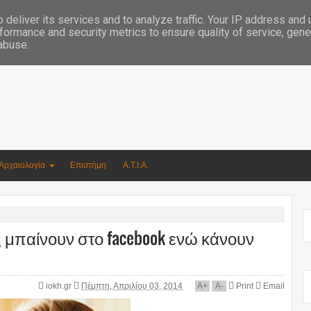
Συγγραφέας Νικόλαος Αργυρίου
deliver its services and to analyze traffic. Your IP address and
formance and security metrics to ensure quality of service, gen
 abuse.
Αρχαιολογία
Επιστήμη
Α.Τ.Ι.Α.
 μπαίνουν στο facebook ενώ κάνουν
iokh.gr
Πέμπτη, Απριλίου 03, 2014
A
+
A
-
Print
Email