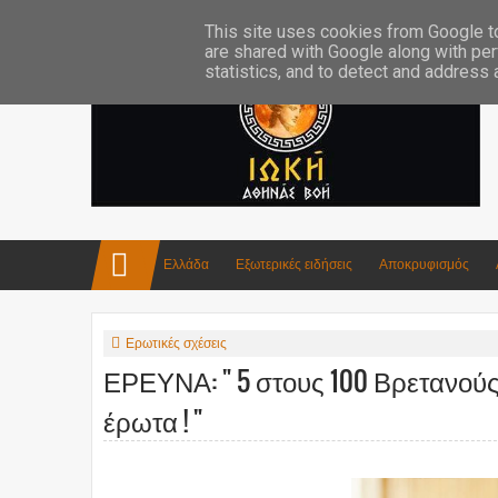
Επικοινωνία:info4iokh@gmail.com
Κατασκευές
Ποίηση
This site uses cookies from Google to 
are shared with Google along with per
statistics, and to detect and address
Ελλάδα
Εξωτερικές ειδήσεις
Αποκρυφισμός
Ερωτικές σχέσεις
ΕΡΕΥΝΑ: " 5 στους 100 Βρετανούς
έρωτα ! "