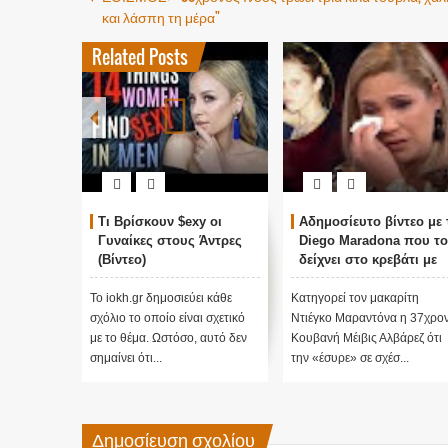
και λάσπη τη μέρα"
Related Posts
Τι Βρίσκουν $exy οι
Αδημοσίευτο βίντεο με 
Γυναίκες στους Άντρες
Diego Maradona που το
(Βίντεο)
δείχνει στο κρεβάτι με
μια 16χρονη!
Το iokh.gr δημοσιεύει κάθε
Κατηγορεί τον μακαρίτη
σχόλιο το οποίο είναι σχετικό
Ντιέγκο Μαραντόνα η 37χρο
με το θέμα. Ωστόσο, αυτό δεν
Κουβανή Μέιβις Αλβάρεζ ότι
σημαίνει ότι...
την «έσυρε» σε σχέσ...
Δημοσίευση σχολίου