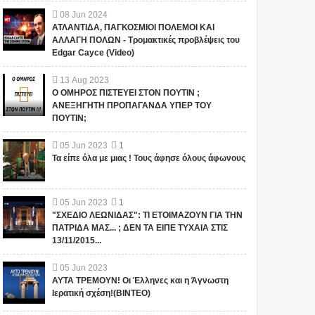
08
Jun
2024
ΑΤΛΑΝΤΙΔΑ, ΠΑΓΚΟΣΜΙΟΙ ΠΟΛΕΜΟΙ ΚΑΙ
ΑΛΛΑΓΗ ΠΟΛΩΝ - Τρομακτικές προβλέψεις του
Edgar Cayce (Video)
13
Aug
2023
Ο ΟΜΗΡΟΣ ΠΙΣΤΕΥΕΙ ΣΤΟΝ ΠΟΥΤΙΝ ;
ΑΝΕΞΗΓΗΤΗ ΠΡΟΠΑΓΑΝΔΑ ΥΠΕΡ ΤΟΥ
ΠΟΥΤΙΝ;
05
Jun
2023
1
Τα είπε όλα με μιας ! Τους άφησε όλους άφωνους
05
Jun
2023
1
"ΣΧΕΔΙΟ ΛΕΩΝΙΔΑΣ": ΤΙ ΕΤΟΙΜΑΖΟΥΝ ΓΙΑ ΤΗΝ
ΠΑΤΡΙΔΑ ΜΑΣ... ; ΔΕΝ ΤΑ ΕΙΠΕ ΤΥΧΑΙΑ ΣΤΙΣ
13/11/2015...
05
Jun
2023
ΑΥΤΑ ΤΡΕΜΟΥΝ! Οι Έλληνες και η Άγνωστη
Ιερατική σχέση!(ΒΙΝΤΕΟ)