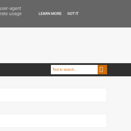
 user-agent
erate usage
LEARN MORE
GOT IT