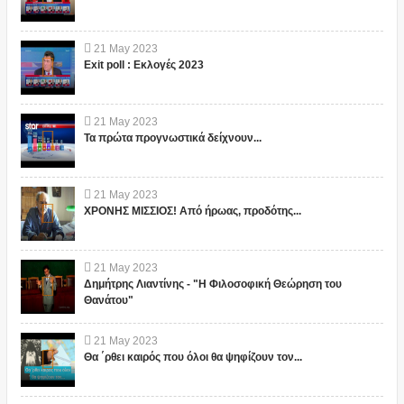
21
May
2023
Exit poll : Εκλογές 2023
21
May
2023
Τα πρώτα προγνωστικά δείχνουν...
21
May
2023
ΧΡΟΝΗΣ ΜΙΣΣΙΟΣ! Από ήρωας, προδότης...
21
May
2023
Δημήτρης Λιαντίνης - "Η Φιλοσοφική Θεώρηση του
Θανάτου"
21
May
2023
Θα ΄ρθει καιρός που όλοι θα ψηφίζουν τον...