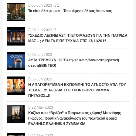
05
Jun
2023
1
Τα είπε όλα με μιας ! Τους άφησε όλους άφωνους
05
Jun
2023
1
"ΣΧΕΔΙΟ ΛΕΩΝΙΔΑΣ": ΤΙ ΕΤΟΙΜΑΖΟΥΝ ΓΙΑ ΤΗΝ ΠΑΤΡΙΔΑ
ΜΑΣ... ; ΔΕΝ ΤΑ ΕΙΠΕ ΤΥΧΑΙΑ ΣΤΙΣ 13/11/2015...
05
Jun
2023
ΑΥΤΑ ΤΡΕΜΟΥΝ! Οι Έλληνες και η Άγνωστη Ιερατική
σχέση!(ΒΙΝΤΕΟ)
05
Jun
2023
Η ΑΠΑΓΟΡΕΥΜΕΝΗ ΕΚΠΟΜΠΗ! ΤΟ ΑΓΝΩΣΤΟ ΑΤΙΑ ΤΟΥ
ΤΕΣΛΑ....!!! ΤΑΞΙΔΙΑ ΣΤΟ ΧΡΟΝΟ-ΠΡΟΓΡΑΜΜΑ
ΠΗΓΑΣΟΣ...!!!
22
May
2023
Καζάνι που “Βράζει” ο Πατριωτικος χώρος! Μπινιάρης
Γιώργος: Ιδρυτική ανακοίνωση του πολιτικού φορέα
ΕΛΛΗΝΙ.Σ-ΕΛΛΗΝΙΚΗ ΣΥΜΜΑΧΙΑ
22
May
2023