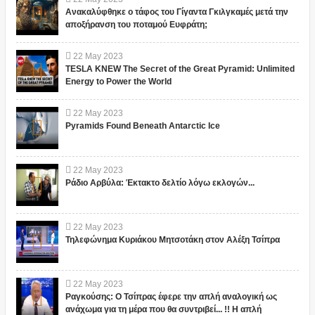
Ανακαλύφθηκε ο τάφος του Γίγαντα Γκιλγκαμές μετά την
αποξήρανση του ποταμού Ευφράτη;
22
May
2023
TESLA KNEW The Secret of the Great Pyramid: Unlimited
Energy to Power the World
22
May
2023
Pyramids Found Beneath Antarctic Ice
22
May
2023
Ράδιο Αρβύλα: Έκτακτο δελτίο λόγω εκλογών...
22
May
2023
Τηλεφώνημα Κυριάκου Μητσοτάκη στον Αλέξη Τσίπρα
22
May
2023
Ραγκούσης: Ο Τσίπρας έφερε την απλή αναλογική ως
ανάχωμα για τη μέρα που θα συντριβεί... !! Η απλή