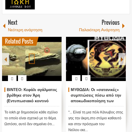
Next
Previous
Νεότερη ανάρτηση
Παλαιότερη Ανάρτηση
Related Posts
ΒΙΝΤΕΟ: Κεφάλι αγάλματος
ΜΥΘΩΔΙΑ: Οι «σατανικές»
βρέθηκε στον Άρη
συμπτώσεις πίσω από την
(Εντυπωσιακό κοντινό
αποκωδικοποίηση των
πλάνο)
στίχων της
Το iokh.gr δημοσιεύει κάθε σχόλιο
"... Είναί τη μια πόλι Κάνωβος στης
το οποίο είναι σχετικό με το θέμα.
γης την άκρη,στο στόμιο καθαυτό
Ωστόσο, αυτό δεν σημαίνει ότι...
και στην πρόσχωσι του
Νείλου·εκε...