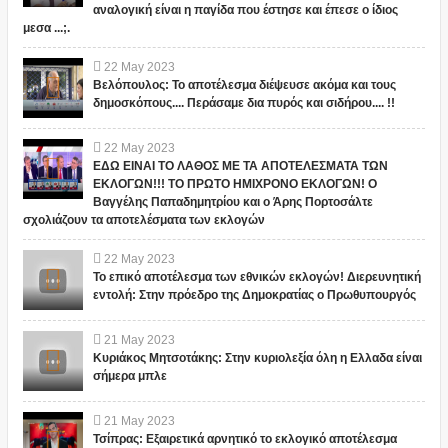
αναλογική είναι η παγίδα που έστησε και έπεσε ο ίδιος
μεσα ...;.
22
May
2023
Βελόπουλος: Το αποτέλεσμα διέψευσε ακόμα και τους
δημοσκόπους.... Περάσαμε δια πυρός και σιδήρου.... !!
22
May
2023
ΕΔΩ ΕΙΝΑΙ ΤΟ ΛΑΘΟΣ ΜΕ ΤΑ ΑΠΟΤΕΛΕΣΜΑΤΑ ΤΩΝ
ΕΚΛΟΓΩΝ!!! ΤΟ ΠΡΩΤΟ ΗΜΙΧΡΟΝΟ ΕΚΛΟΓΩΝ! Ο
Βαγγέλης Παπαδημητρίου και ο Άρης Πορτοσάλτε
σχολιάζουν τα αποτελέσματα των εκλογών
22
May
2023
Το επικό αποτέλεσμα των εθνικών εκλογών! Διερευνητική
εντολή: Στην πρόεδρο της Δημοκρατίας ο Πρωθυπουργός
21
May
2023
Κυριάκος Μητσοτάκης: Στην κυριολεξία όλη η Ελλαδα είναι
σήμερα μπλε
21
May
2023
Τσίπρας: Εξαιρετικά αρνητικό το εκλογικό αποτέλεσμα