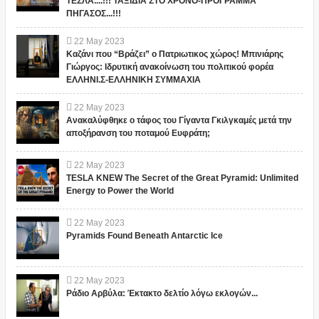
ΤΕΣΛΑ....!!! ΤΑΞΙΔΙΑ ΣΤΟ ΧΡΟΝΟ-ΠΡΟΓΡΑΜΜΑ
ΠΗΓΑΣΟΣ...!!!
22
May
2023
Καζάνι που “Βράζει” ο Πατριωτικος χώρος! Μπινιάρης
Γιώργος: Ιδρυτική ανακοίνωση του πολιτικού φορέα
ΕΛΛΗΝΙ.Σ-ΕΛΛΗΝΙΚΗ ΣΥΜΜΑΧΙΑ
22
May
2023
Ανακαλύφθηκε ο τάφος του Γίγαντα Γκιλγκαμές μετά την
αποξήρανση του ποταμού Ευφράτη;
22
May
2023
TESLA KNEW The Secret of the Great Pyramid: Unlimited
Energy to Power the World
22
May
2023
Pyramids Found Beneath Antarctic Ice
22
May
2023
Ράδιο Αρβύλα: Έκτακτο δελτίο λόγω εκλογών...