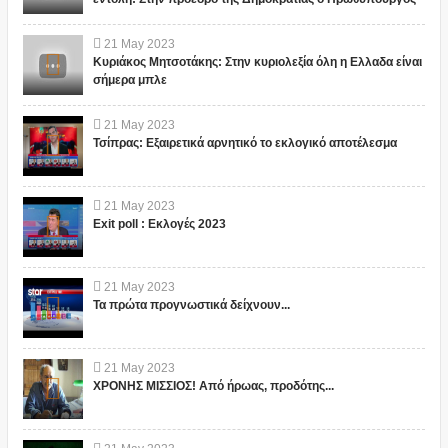
21
May
2023
Κυριάκος Μητσοτάκης: Στην κυριολεξία όλη η Ελλαδα είναι
σήμερα μπλε
21
May
2023
Τσίπρας: Εξαιρετικά αρνητικό το εκλογικό αποτέλεσμα
21
May
2023
Exit poll : Εκλογές 2023
21
May
2023
Τα πρώτα προγνωστικά δείχνουν...
21
May
2023
ΧΡΟΝΗΣ ΜΙΣΣΙΟΣ! Από ήρωας, προδότης...