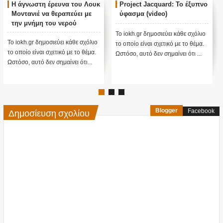
ΟΛΟΓΡΑΜΜΑΤΑ: ΑΛΗΘΕΙΑ
Αυτός ο μεγάλος
ΠΟΥ ΖΟΥΜΕ; (ΒΙΝΤΕΟ)
φιλάνθρωπος
προειδοποίησε ότι το
χειρότερο κύμα έρχεται
Το iokh.gr δημοσιεύει κάθε σχόλιο
τώρα με την μετάλλαξη
ΣΕ ΕΥΧΑΡΙΣΤΟΥΜΕ.... Bill Το
το οποίο είναι σχετικό με το θέμα.
όμικρον ....
iokh.gr δημοσιεύει κάθε σχόλιο το
Ωστόσο, αυτό δεν σημαίνει ότι ...
οποίο είναι σχετικό με το θέμ...
Δημοσίευση σχολίου
Blogger
Facebook