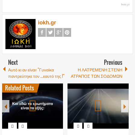
boro.gr
iokh.gr
Next
Previous
Αυτό κι αν είναι: "Γυναίκα
Η ΛΑΤΡΕΜΕΝΗ ΣΤΕΝΗ
παντρεύτηκε τον ...εαυτό της !"
ΑΤΡΑΠΟΣ ΤΩΝ ΣΟΔΟΜΩΝ
Related Posts