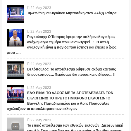
22
May
2023
Τηλεφώνημα Κυριάκου Μητσοτάκη στον Αλέξη Τσίπρα
22
May
2023
Ραγκούσης: Ο Τσίπρας έφερε την απλή αναλογική ως
ανάχωμα για τη μέρα που θα συντριβεί... !! Η απλή
αναλογική είναι η παγίδα που έστησε και έπεσε ο ίδιος
μεσα ...;.
22
May
2023
Βελόπουλος: Το αποτέλεσμα διέψευσε ακόμα και τους
δημοσκόπους.... Περάσαμε δια πυρός και σιδήρου.... !!
22
May
2023
ΕΔΩ ΕΙΝΑΙ ΤΟ ΛΑΘΟΣ ΜΕ ΤΑ ΑΠΟΤΕΛΕΣΜΑΤΑ ΤΩΝ
ΕΚΛΟΓΩΝ!!! ΤΟ ΠΡΩΤΟ ΗΜΙΧΡΟΝΟ ΕΚΛΟΓΩΝ! Ο
Βαγγέλης Παπαδημητρίου και ο Άρης Πορτοσάλτε
σχολιάζουν τα αποτελέσματα των εκλογών
22
May
2023
Το επικό αποτέλεσμα των εθνικών εκλογών! Διερευνητική
εντολή: Στην πρόεδρο της Δημοκρατίας ο Πρωθυπουργός