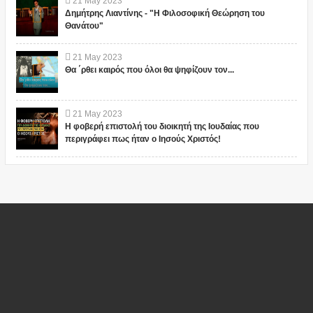
21
May
2023
Δημήτρης Λιαντίνης - "Η Φιλοσοφική Θεώρηση του
Θανάτου"
21
May
2023
Θα ΄ρθει καιρός που όλοι θα ψηφίζουν τον...
21
May
2023
Η φοβερή επιστολή του διοικητή της Ιουδαίας που
περιγράφει πως ήταν ο Ιησούς Χριστός!