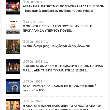
08
Jun
2024
ΑΤΛΑΝΤΙΔΑ, ΠΑΓΚΟΣΜΙΟΙ ΠΟΛΕΜΟΙ ΚΑΙ ΑΛΛΑΓΗ ΠΟΛΩΝ
- Τρομακτικές προβλέψεις του Edgar Cayce (Video)
13
Aug
2023
Ο ΟΜΗΡΟΣ ΠΙΣΤΕΥΕΙ ΣΤΟΝ ΠΟΥΤΙΝ ; ΑΝΕΞΗΓΗΤΗ
ΠΡΟΠΑΓΑΝΔΑ ΥΠΕΡ ΤΟΥ ΠΟΥΤΙΝ;
05
Jun
2023
1
Τα είπε όλα με μιας ! Τους άφησε όλους άφωνους
05
Jun
2023
1
"ΣΧΕΔΙΟ ΛΕΩΝΙΔΑΣ": ΤΙ ΕΤΟΙΜΑΖΟΥΝ ΓΙΑ ΤΗΝ ΠΑΤΡΙΔΑ
ΜΑΣ... ; ΔΕΝ ΤΑ ΕΙΠΕ ΤΥΧΑΙΑ ΣΤΙΣ 13/11/2015...
05
Jun
2023
ΑΥΤΑ ΤΡΕΜΟΥΝ! Οι Έλληνες και η Άγνωστη Ιερατική
σχέση!(ΒΙΝΤΕΟ)
05
Jun
2023
Η ΑΠΑΓΟΡΕΥΜΕΝΗ ΕΚΠΟΜΠΗ! ΤΟ ΑΓΝΩΣΤΟ ΑΤΙΑ ΤΟΥ