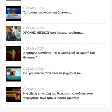
21
May
2023
Τα πρώτα προγνωστικά δείχνουν...
21
May
2023
ΧΡΟΝΗΣ ΜΙΣΣΙΟΣ! Από ήρωας, προδότης...
21
May
2023
Δημήτρης Λιαντίνης - "Η Φιλοσοφική Θεώρηση του
Θανάτου"
21
May
2023
Θα ΄ρθει καιρός που όλοι θα ψηφίζουν τον...
21
May
2023
Η φοβερή επιστολή του διοικητή της Ιουδαίας που
περιγράφει πως ήταν ο Ιησούς Χριστός!