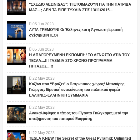
"ΣΧΕΔΙΟ ΛΕΩΝΙΔΑΣ": ΤΙ ΕΤΟΙΜΑΖΟΥΝ ΓΙΑ ΤΗΝ ΠΑΤΡΙΔΑ
ΜΑΣ... ; ΔΕΝ ΤΑ ΕΙΠΕ ΤΥΧΑΙΑ ΣΤΙΣ 13/11/2015...
05
Jun
2023
ΑΥΤΑ ΤΡΕΜΟΥΝ! Οι Έλληνες και η Άγνωστη Ιερατική
σχέση!(ΒΙΝΤΕΟ)
05
Jun
2023
Η ΑΠΑΓΟΡΕΥΜΕΝΗ ΕΚΠΟΜΠΗ! ΤΟ ΑΓΝΩΣΤΟ ΑΤΙΑ ΤΟΥ
ΤΕΣΛΑ....!!! ΤΑΞΙΔΙΑ ΣΤΟ ΧΡΟΝΟ-ΠΡΟΓΡΑΜΜΑ
ΠΗΓΑΣΟΣ...!!!
22
May
2023
Καζάνι που “Βράζει” ο Πατριωτικος χώρος! Μπινιάρης
Γιώργος: Ιδρυτική ανακοίνωση του πολιτικού φορέα
ΕΛΛΗΝΙ.Σ-ΕΛΛΗΝΙΚΗ ΣΥΜΜΑΧΙΑ
22
May
2023
Ανακαλύφθηκε ο τάφος του Γίγαντα Γκιλγκαμές μετά την
αποξήρανση του ποταμού Ευφράτη;
22
May
2023
TESLA KNEW The Secret of the Great Pyramid: Unlimited