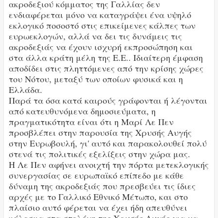
ακροδεξιού κόμματος της Γαλλίας δεν
ενδιαφέρεται μόνο να καταγράψει ένα υψηλό
εκλογικό ποσοστό στις επικείμενες κάλπες των
ευρωεκλογών, αλλά να δει τις δυνάμεις τις
ακροδεξιάς να έχουν ισχυρή εκπροσώπηση και
στα άλλα κράτη μέλη της Ε.Ε.. Ιδιαίτερη έμφαση
αποδίδει στις πληττόμενες από την κρίσης χώρες
του Νότου, μεταξύ των οποίων φυσικά και η
Ελλάδα.
Παρά τα όσα κατά καιρούς γράφονται ή λέγονται
από κατευθυνόμενα δημοσιεύματα, η
πραγματικότητα είναι ότι η Μαρί Λε Πεν
προσβλέπει στην παρουσία της Χρυσής Αυγής
στην Ευρωβουλή, γι' αυτό και παρακολουθεί πολύ
στενά τις πολιτικές εξελίξεις στην χώρα μας.
Η Λε Πεν αφήνει ανοιχτή την πόρτα μετεκλογικής
συνεργασίας σε ευρωπαϊκό επίπεδο με κάθε
δύναμη της ακροδεξιάς που πρεσβεύει τις ίδιες
αρχές με το Γαλλικό Εθνικό Μέτωπο, και στο
πλαίσιο αυτό φέρεται να έχει ήδη απευθύνει
κάλεσμα στα στελέχη της Χρυσής Αυγής για να