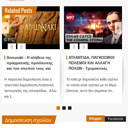
Related Posts
Η αλήθεια της
ΑΤΛΑΝΤΙΔΑ, ΠΑΓΚΟΣΜΙΟΙ
Ο ΟΜΗΡΟΣ Π
ής προέλευσης
ΠΟΛΕΜΟΙ ΚΑΙ ΑΛΛΑΓΗ
ΠΟΥΤΙΝ ; ΑΝ
οπού τους και
ΠΟΛΩΝ - Τρομακτικές
ΠΡΟΠΑΓΑΝΔΑ
ειτουργίας μας
προβλέψεις του Edgar
ΠΟΥΤΙΝ;
Cayce (Video)
οσίευση είναι η
Το iokh.gr δημοσιεύει κάθε σχόλιο
ΑΝΕΞΗΓΗΤΗ Π
οσίευση:Αναστολή
το οποίο είναι σχετικό με το θέμα.
ΥΠΕΡ ΤΟΥ ΠΟΥΤΙ
ς ιστοσελίδας...Εδώ
Ωστόσο, αυτό δεν σημαίνει ότι...
ΜΕΓΑΛΗ ΠΑΓΙΔΑ; 
πίσω από αυτό ....
Δημοσίευση σχολίου
Blogger
Facebook