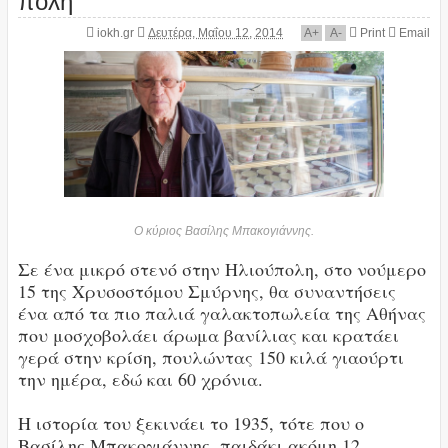
iokh.gr
Δευτέρα, Μαΐου 12, 2014
A
+
A
-
Print
Email
Ο κύριος Βασίλης Μπακογιάννης.
Σε ένα μικρό στενό στην Ηλιούπολη, στο νούμερο
15 της Χρυσοστόμου Σμύρνης, θα συναντήσεις
ένα από τα πιο παλιά γαλακτοπωλεία της Αθήνας
που μοσχοβολάει άρωμα βανίλιας και κρατάει
γερά στην κρίση, πουλώντας 150 κιλά γιαούρτι
την ημέρα, εδώ και 60 χρόνια.
Η ιστορία του ξεκινάει το 1935, τότε που ο
Βασίλης Μπακογιάννης, παιδάκι ακόμη 12