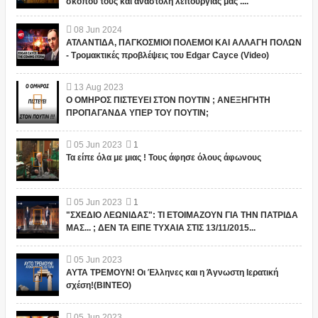
σκοπού τους και αναστολή λειτουργίας μας ....
08
Jun
2024
ΑΤΛΑΝΤΙΔΑ, ΠΑΓΚΟΣΜΙΟΙ ΠΟΛΕΜΟΙ ΚΑΙ ΑΛΛΑΓΗ ΠΟΛΩΝ
- Τρομακτικές προβλέψεις του Edgar Cayce (Video)
13
Aug
2023
Ο ΟΜΗΡΟΣ ΠΙΣΤΕΥΕΙ ΣΤΟΝ ΠΟΥΤΙΝ ; ΑΝΕΞΗΓΗΤΗ
ΠΡΟΠΑΓΑΝΔΑ ΥΠΕΡ ΤΟΥ ΠΟΥΤΙΝ;
05
Jun
2023
1
Τα είπε όλα με μιας ! Τους άφησε όλους άφωνους
05
Jun
2023
1
"ΣΧΕΔΙΟ ΛΕΩΝΙΔΑΣ": ΤΙ ΕΤΟΙΜΑΖΟΥΝ ΓΙΑ ΤΗΝ ΠΑΤΡΙΔΑ
ΜΑΣ... ; ΔΕΝ ΤΑ ΕΙΠΕ ΤΥΧΑΙΑ ΣΤΙΣ 13/11/2015...
05
Jun
2023
ΑΥΤΑ ΤΡΕΜΟΥΝ! Οι Έλληνες και η Άγνωστη Ιερατική
σχέση!(ΒΙΝΤΕΟ)
05
Jun
2023