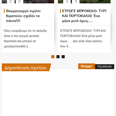
Φουντούκι: «Η Μυστική Σου
Ξεσπάει σε λίγο «το
Δύναμη»!
αντάρτικο της ελιάς» Το νου
σας μην ξεριζώσετε τις
ελιές,λόγω επιδότησης...!!!
Τα φουντούκια είναι ξηροί καρποί
“ Σε λίγο οι τρελλοί θα μας πουν
με ιδιαίτερη γλυκίζουσα γεύση και
πως είναι… «τρελλά
πολλά θρεπτικά συστατικά. &nb...
ελαιόδενδρα»… ” Ο Γιώργος
Λεκκάκης, γνωστός...
Δημοσίευση σχολίου
Blogger
Facebook