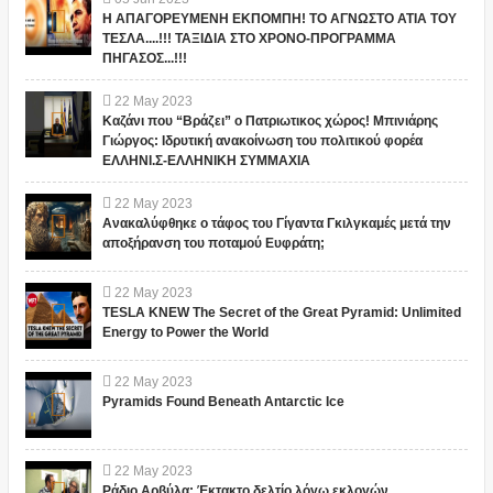
Η ΑΠΑΓΟΡΕΥΜΕΝΗ ΕΚΠΟΜΠΗ! ΤΟ ΑΓΝΩΣΤΟ ΑΤΙΑ ΤΟΥ
ΤΕΣΛΑ....!!! ΤΑΞΙΔΙΑ ΣΤΟ ΧΡΟΝΟ-ΠΡΟΓΡΑΜΜΑ
ΠΗΓΑΣΟΣ...!!!
22
May
2023
Καζάνι που “Βράζει” ο Πατριωτικος χώρος! Μπινιάρης
Γιώργος: Ιδρυτική ανακοίνωση του πολιτικού φορέα
ΕΛΛΗΝΙ.Σ-ΕΛΛΗΝΙΚΗ ΣΥΜΜΑΧΙΑ
22
May
2023
Ανακαλύφθηκε ο τάφος του Γίγαντα Γκιλγκαμές μετά την
αποξήρανση του ποταμού Ευφράτη;
22
May
2023
TESLA KNEW The Secret of the Great Pyramid: Unlimited
Energy to Power the World
22
May
2023
Pyramids Found Beneath Antarctic Ice
22
May
2023
Ράδιο Αρβύλα: Έκτακτο δελτίο λόγω εκλογών...