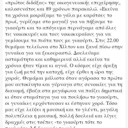
«πρώτος διδάξας» της οικογενειακής επιχείρησης,
καλοσυνάτος και 89 χρόνων παρακαλώ. «Εκείνα
τα χρόνια μοιράζαμε το γάλα με καρότσες το
πρωί, γυρίζαμε στο μαγαζί για να πήξουμε το
γιαούρτι και το απόγευμα περνάγαμε από όλες
τις νοικοκυρές και τους νοικοκυραίους για να
γεμίσουμε τα πιάτα τους με γιαούρτι. Στις 22.00
θυμάμαι τελείωνα στο Χίλτον και ξανά πίσω στην
γυναίκα για να ξεκουραστώ. Δουλεύαμε
ασταμάτητα και καθημερινά αλλά εκείνα τα
χρόνια ήταν τίμια κι αγνά. Ο κόσμος είχε όρεξη
για ζωή μετά την κατοχή, είχε έρθει η ώρα της
χαράς. Θυμάμαι μάλιστα όταν αγόρασα το πρώτο
μου αυτοκίνητο και γύρναγα στις συνοικίες για τη
διανομή, έβαζα στα μεγάφωνα να παίζει δημοτικά
κι όταν σταμάταγα για να πουλήσω το γιαούρτι,
οι γυναίκες ερχόντουσαν κι έστηναν χορό. Τόσο
μας είχε λείψει η μουσική και το γλέντι, μεγάλη
πολυτέλεια η μουσική, πολλή δουλειά και λίγες
δραχμές στις τσέπες -το γιαούρτι τότε το
πουλούσα 2,5 δραχμές το κιλό».