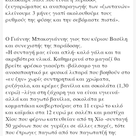
ζευγαρώματος κι αναπαραγωγής των «ζωντανών»
κλείνουμε 3 μήνες γιατί ακολουθούμε τους
ρυθμούς της φύσης και την σεβόμαστε πιστά».
Ο Γιάννης Μπακογιάννης γιος του κύριου Βασίλη
και συνεχιστής της παράδοσης.
«Η συνταγή μας είναι απλή- καλό γάλα και τα
ακριβότερα υλικά. Καθημερινά στο μαγαζί θα
βρείτε φρέσκο γιαούρτι -βάλσαμο για το
ανοσοποιητικό με φυσικά λιπαρά που βοηθούν στο
«ευ ζην» χωρίς συντηρητικά και χρώματα,
ρυζόγαλο, και κρέμες βανίλια και σοκολάτα (1,30
ευρώ) –λίγα στη ζάχαρη για να είναι υγιεινά-
αλλά και παγωτό βανίλια, σοκολάτα με
κομματάκια κουβερτούρας στα 11 ευρώ το κιλό
και καϊμάκι στα 12 ευρώ με σαλέπι και μαστίχα
Χίου που φέρνω κατευθείαν από τη Χίο -συνταγή
50 χρόνων που σε γυρίζει σε άλλες εποχές, τότε
που έτρωγες παγωτό από τον παγωτατζή της