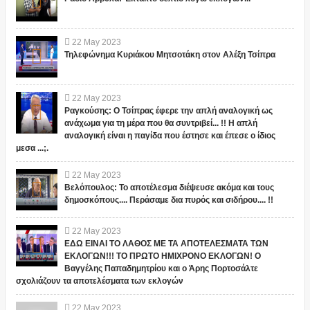
22
May
2023
Τηλεφώνημα Κυριάκου Μητσοτάκη στον Αλέξη Τσίπρα
22
May
2023
Ραγκούσης: Ο Τσίπρας έφερε την απλή αναλογική ως
ανάχωμα για τη μέρα που θα συντριβεί... !! Η απλή
αναλογική είναι η παγίδα που έστησε και έπεσε ο ίδιος
μεσα ...;.
22
May
2023
Βελόπουλος: Το αποτέλεσμα διέψευσε ακόμα και τους
δημοσκόπους.... Περάσαμε δια πυρός και σιδήρου.... !!
22
May
2023
ΕΔΩ ΕΙΝΑΙ ΤΟ ΛΑΘΟΣ ΜΕ ΤΑ ΑΠΟΤΕΛΕΣΜΑΤΑ ΤΩΝ
ΕΚΛΟΓΩΝ!!! ΤΟ ΠΡΩΤΟ ΗΜΙΧΡΟΝΟ ΕΚΛΟΓΩΝ! Ο
Βαγγέλης Παπαδημητρίου και ο Άρης Πορτοσάλτε
σχολιάζουν τα αποτελέσματα των εκλογών
22
May
2023