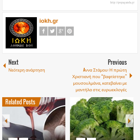
http://popaganda.gr
iokh.gr
Next
Previous
Νεότερη ανάρτηση
Aννα Στάμου: Η πρώτη
Χριστιανή που “βαφτίστηκε”
μουσουλμάνα, κατεβαίνει με
μαντήλα στις ευρωεκλογές
Related Posts