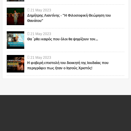
21
May
2023
Δημήτρης Λιαντίνης - "Η Φιλοσοφική Θεώρηση του
Θανάτου"
21
May
2023
Θα ΄ρθει καιρός που όλοι θα ψηφίζουν τον...
21
May
2023
Η φοβερή επιστολή του διοικητή της Ιουδαίας που
περιγράφει πως ήταν ο Ιησούς Χριστός!