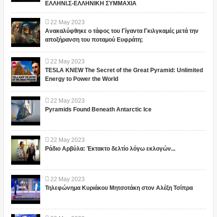
ΕΛΛΗΝΙ.Σ-ΕΛΛΗΝΙΚΗ ΣΥΜΜΑΧΙΑ
22
May
2023
Ανακαλύφθηκε ο τάφος του Γίγαντα Γκιλγκαμές μετά την
αποξήρανση του ποταμού Ευφράτη;
22
May
2023
TESLA KNEW The Secret of the Great Pyramid: Unlimited
Energy to Power the World
22
May
2023
Pyramids Found Beneath Antarctic Ice
22
May
2023
Ράδιο Αρβύλα: Έκτακτο δελτίο λόγω εκλογών...
22
May
2023
Τηλεφώνημα Κυριάκου Μητσοτάκη στον Αλέξη Τσίπρα