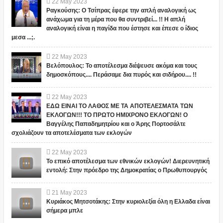
22
May
2023
Ραγκούσης: Ο Τσίπρας έφερε την απλή αναλογική ως
ανάχωμα για τη μέρα που θα συντριβεί... !! Η απλή
αναλογική είναι η παγίδα που έστησε και έπεσε ο ίδιος
μεσα ...;.
22
May
2023
Βελόπουλος: Το αποτέλεσμα διέψευσε ακόμα και τους
δημοσκόπους.... Περάσαμε δια πυρός και σιδήρου.... !!
22
May
2023
ΕΔΩ ΕΙΝΑΙ ΤΟ ΛΑΘΟΣ ΜΕ ΤΑ ΑΠΟΤΕΛΕΣΜΑΤΑ ΤΩΝ
ΕΚΛΟΓΩΝ!!! ΤΟ ΠΡΩΤΟ ΗΜΙΧΡΟΝΟ ΕΚΛΟΓΩΝ! Ο
Βαγγέλης Παπαδημητρίου και ο Άρης Πορτοσάλτε
σχολιάζουν τα αποτελέσματα των εκλογών
22
May
2023
Το επικό αποτέλεσμα των εθνικών εκλογών! Διερευνητική
εντολή: Στην πρόεδρο της Δημοκρατίας ο Πρωθυπουργός
21
May
2023
Κυριάκος Μητσοτάκης: Στην κυριολεξία όλη η Ελλαδα είναι
σήμερα μπλε