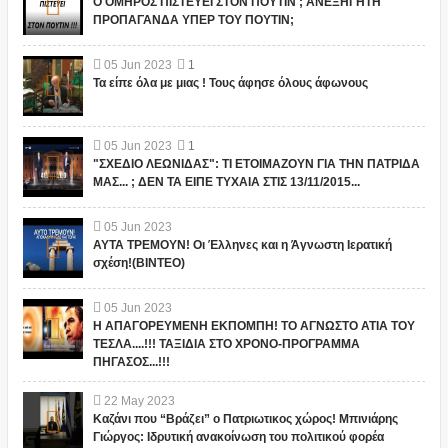
Ο ΟΜΗΡΟΣ ΠΙΣΤΕΥΕΙ ΣΤΟΝ ΠΟΥΤΙΝ ; ΑΝΕΞΗΓΗΤΗ
ΠΡΟΠΑΓΑΝΔΑ ΥΠΕΡ ΤΟΥ ΠΟΥΤΙΝ;
05
Jun
2023
1
Τα είπε όλα με μιας ! Τους άφησε όλους άφωνους
05
Jun
2023
1
"ΣΧΕΔΙΟ ΛΕΩΝΙΔΑΣ": ΤΙ ΕΤΟΙΜΑΖΟΥΝ ΓΙΑ ΤΗΝ ΠΑΤΡΙΔΑ
ΜΑΣ... ; ΔΕΝ ΤΑ ΕΙΠΕ ΤΥΧΑΙΑ ΣΤΙΣ 13/11/2015...
05
Jun
2023
ΑΥΤΑ ΤΡΕΜΟΥΝ! Οι Έλληνες και η Άγνωστη Ιερατική
σχέση!(ΒΙΝΤΕΟ)
05
Jun
2023
Η ΑΠΑΓΟΡΕΥΜΕΝΗ ΕΚΠΟΜΠΗ! ΤΟ ΑΓΝΩΣΤΟ ΑΤΙΑ ΤΟΥ
ΤΕΣΛΑ....!!! ΤΑΞΙΔΙΑ ΣΤΟ ΧΡΟΝΟ-ΠΡΟΓΡΑΜΜΑ
ΠΗΓΑΣΟΣ...!!!
22
May
2023
Καζάνι που “Βράζει” ο Πατριωτικος χώρος! Μπινιάρης
Γιώργος: Ιδρυτική ανακοίνωση του πολιτικού φορέα