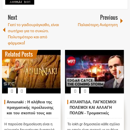
Next
Previous
Γιατί το γαιδουράγκαθο, είναι
Παλαιότερη Ανάρτηση
σωτήριο για το συκώτι.
Πολυτιμότερο και από
φάρμακο!
Related Posts
Annunaki : Η αλήθεια της
ΑΤΛΑΝΤΙΔΑ, ΠΑΓΚΟΣΜΙΟΙ
πραγματικής προέλευσης
ΠΟΛΕΜΟΙ ΚΑΙ ΑΛΛΑΓΗ
και του σκοπού τους και
ΠΟΛΩΝ - Τρομακτικές
αναστολή λειτουργίας μας
προβλέψεις του Edgar
....
Cayce (Video)
Η παρούσα δημοσίευση είναι η
Το iokh.gr δημοσιεύει κάθε σχόλιο