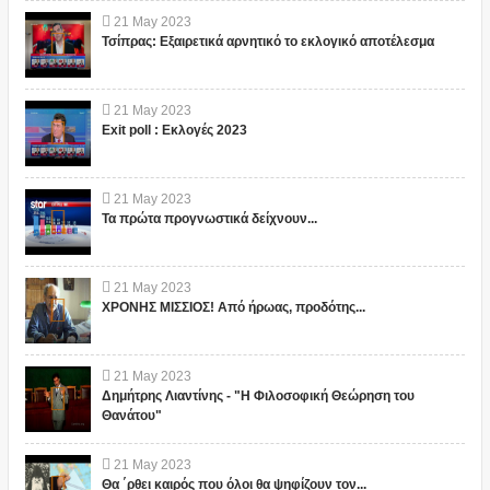
21
May
2023
Τσίπρας: Εξαιρετικά αρνητικό το εκλογικό αποτέλεσμα
21
May
2023
Exit poll : Εκλογές 2023
21
May
2023
Τα πρώτα προγνωστικά δείχνουν...
21
May
2023
ΧΡΟΝΗΣ ΜΙΣΣΙΟΣ! Από ήρωας, προδότης...
21
May
2023
Δημήτρης Λιαντίνης - "Η Φιλοσοφική Θεώρηση του
Θανάτου"
21
May
2023
Θα ΄ρθει καιρός που όλοι θα ψηφίζουν τον...