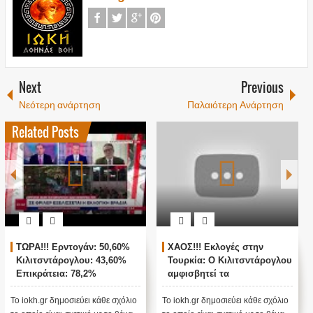
Next
Previous
Νεότερη ανάρτηση
Παλαιότερη Ανάρτηση
Related Posts
ΤΩΡΑ!!! Ερντογάν: 50,60%
ΧΑΟΣ!!! Εκλογές στην
Κιλιτσντάρογλου: 43,60%
Τουρκία: Ο Κιλιτσντάρογλου
Επικράτεια: 78,2%
αμφισβητεί τα
αποτελέσματα θα γίνουν
ενστάσεις...
Το iokh.gr δημοσιεύει κάθε σχόλιο
Το iokh.gr δημοσιεύει κάθε σχόλιο