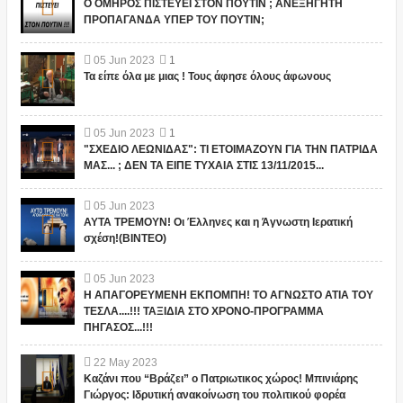
Ο ΟΜΗΡΟΣ ΠΙΣΤΕΥΕΙ ΣΤΟΝ ΠΟΥΤΙΝ ; ΑΝΕΞΗΓΗΤΗ
ΠΡΟΠΑΓΑΝΔΑ ΥΠΕΡ ΤΟΥ ΠΟΥΤΙΝ;
05
Jun
2023
1
Τα είπε όλα με μιας ! Τους άφησε όλους άφωνους
05
Jun
2023
1
"ΣΧΕΔΙΟ ΛΕΩΝΙΔΑΣ": ΤΙ ΕΤΟΙΜΑΖΟΥΝ ΓΙΑ ΤΗΝ ΠΑΤΡΙΔΑ
ΜΑΣ... ; ΔΕΝ ΤΑ ΕΙΠΕ ΤΥΧΑΙΑ ΣΤΙΣ 13/11/2015...
05
Jun
2023
ΑΥΤΑ ΤΡΕΜΟΥΝ! Οι Έλληνες και η Άγνωστη Ιερατική
σχέση!(ΒΙΝΤΕΟ)
05
Jun
2023
Η ΑΠΑΓΟΡΕΥΜΕΝΗ ΕΚΠΟΜΠΗ! ΤΟ ΑΓΝΩΣΤΟ ΑΤΙΑ ΤΟΥ
ΤΕΣΛΑ....!!! ΤΑΞΙΔΙΑ ΣΤΟ ΧΡΟΝΟ-ΠΡΟΓΡΑΜΜΑ
ΠΗΓΑΣΟΣ...!!!
22
May
2023
Καζάνι που “Βράζει” ο Πατριωτικος χώρος! Μπινιάρης
Γιώργος: Ιδρυτική ανακοίνωση του πολιτικού φορέα