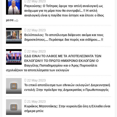
22
May
2023
Ραγκούσης: Ο Τσίπρας έφερε την απλή αναλογική ως
ανάχωμα για τη μέρα που θα συντριβεί... !! Η απλή
αναλογική είναι η παγίδα που έστησε και έπεσε ο ίδιος
μεσα ...;.
22
May
2023
Βελόπουλος: Το αποτέλεσμα διέψευσε ακόμα και τους
δημοσκόπους.... Περάσαμε δια πυρός και σιδήρου.... !!
22
May
2023
ΕΔΩ ΕΙΝΑΙ ΤΟ ΛΑΘΟΣ ΜΕ ΤΑ ΑΠΟΤΕΛΕΣΜΑΤΑ ΤΩΝ
ΕΚΛΟΓΩΝ!!! ΤΟ ΠΡΩΤΟ ΗΜΙΧΡΟΝΟ ΕΚΛΟΓΩΝ! Ο
Βαγγέλης Παπαδημητρίου και ο Άρης Πορτοσάλτε
σχολιάζουν τα αποτελέσματα των εκλογών
22
May
2023
Το επικό αποτέλεσμα των εθνικών εκλογών! Διερευνητική
εντολή: Στην πρόεδρο της Δημοκρατίας ο Πρωθυπουργός
21
May
2023
Κυριάκος Μητσοτάκης: Στην κυριολεξία όλη η Ελλαδα είναι
σήμερα μπλε