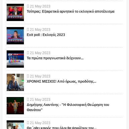
21
May
2023
Τσίπρας: Εξαιρετικά αρνητικό το εκλογικό αποτέλεσμα
21
May
2023
Exit poll : Εκλογές 2023
21
May
2023
Τα πρώτα προγνωστικά δείχνουν...
21
May
2023
ΧΡΟΝΗΣ ΜΙΣΣΙΟΣ! Από ήρωας, προδότης...
21
May
2023
Δημήτρης Λιαντίνης - "Η Φιλοσοφική Θεώρηση του
Θανάτου"
21
May
2023
Θα ΄ρθει καιρός που όλοι θα ψηφίζουν τον...