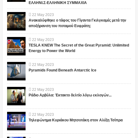
ΕΛΛΗΝΙ.Σ-ΕΛΛΗΝΙΚΗ ΣΥΜΜΑΧΙΑ
22
May
2023
Ανακαλύφθηκε ο τάφος του Γίγαντα Γκιλγκαμές μετά την
αποξήρανση του ποταμού Ευφράτη;
22
May
2023
TESLA KNEW The Secret of the Great Pyramid: Unlimited
Energy to Power the World
22
May
2023
Pyramids Found Beneath Antarctic Ice
22
May
2023
Ράδιο Αρβύλα: Έκτακτο δελτίο λόγω εκλογών...
22
May
2023
Τηλεφώνημα Κυριάκου Μητσοτάκη στον Αλέξη Τσίπρα