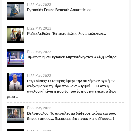
22
May
2023
Pyramids Found Beneath Antarctic Ice
22
May
2023
Ράδιο Αρβύλα: Έκτακτο δελτίο λόγω εκλογών...
22
May
2023
Τηλεφώνημα Κυριάκου Μητσοτάκη στον Αλέξη Τσίπρα
22
May
2023
Ραγκούσης: Ο Τσίπρας έφερε την απλή αναλογική ως
ανάχωμα για τη μέρα που θα συντριβεί... !! Η απλή
αναλογική είναι η παγίδα που έστησε και έπεσε ο ίδιος
μεσα ...;.
22
May
2023
Βελόπουλος: Το αποτέλεσμα διέψευσε ακόμα και τους
δημοσκόπους.... Περάσαμε δια πυρός και σιδήρου.... !!