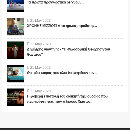
Τα πρώτα προγνωστικά δείχνουν...
21
May
2023
ΧΡΟΝΗΣ ΜΙΣΣΙΟΣ! Από ήρωας, προδότης...
21
May
2023
Δημήτρης Λιαντίνης - "Η Φιλοσοφική Θεώρηση του
Θανάτου"
21
May
2023
Θα ΄ρθει καιρός που όλοι θα ψηφίζουν τον...
21
May
2023
Η φοβερή επιστολή του διοικητή της Ιουδαίας που
περιγράφει πως ήταν ο Ιησούς Χριστός!