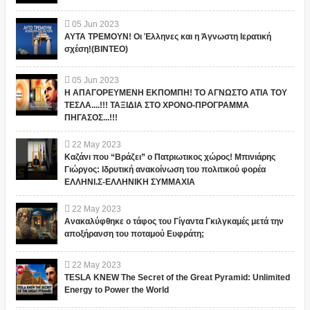
05
Jun
2023
ΑΥΤΑ ΤΡΕΜΟΥΝ! Οι Έλληνες και η Άγνωστη Ιερατική
σχέση!(ΒΙΝΤΕΟ)
05
Jun
2023
Η ΑΠΑΓΟΡΕΥΜΕΝΗ ΕΚΠΟΜΠΗ! ΤΟ ΑΓΝΩΣΤΟ ΑΤΙΑ ΤΟΥ
ΤΕΣΛΑ....!!! ΤΑΞΙΔΙΑ ΣΤΟ ΧΡΟΝΟ-ΠΡΟΓΡΑΜΜΑ
ΠΗΓΑΣΟΣ...!!!
22
May
2023
Καζάνι που “Βράζει” ο Πατριωτικος χώρος! Μπινιάρης
Γιώργος: Ιδρυτική ανακοίνωση του πολιτικού φορέα
ΕΛΛΗΝΙ.Σ-ΕΛΛΗΝΙΚΗ ΣΥΜΜΑΧΙΑ
22
May
2023
Ανακαλύφθηκε ο τάφος του Γίγαντα Γκιλγκαμές μετά την
αποξήρανση του ποταμού Ευφράτη;
22
May
2023
TESLA KNEW The Secret of the Great Pyramid: Unlimited
Energy to Power the World