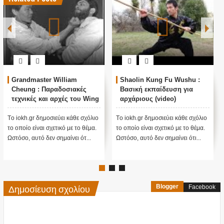
Grandmaster William
Shaolin Kung Fu Wushu :
Cheung : Παραδοσιακές
Βασική εκπαίδευση για
τεχνικές και αρχές του Wing
αρχάριους (video)
Chun Kung Fu για
αρχάριους (video)
Tο iokh.gr δημοσιεύει κάθε σχόλιο
Tο iokh.gr δημοσιεύει κάθε σχόλιο
το οποίο είναι σχετικό με το θέμα.
το οποίο είναι σχετικό με το θέμα.
Ωστόσο, αυτό δεν σημαίνει ότ...
Ωστόσο, αυτό δεν σημαίνει ότι...
Δημοσίευση σχολίου
Blogger
Facebook