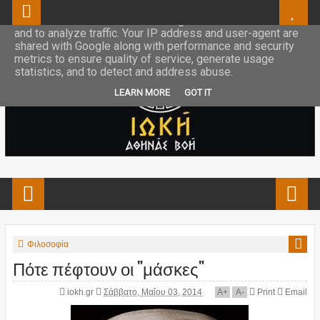
This site uses cookies from Google to deliver its services
and to analyze traffic. Your IP address and user-agent are
shared with Google along with performance and security
metrics to ensure quality of service, generate usage
statistics, and to detect and address abuse.
LEARN MORE
GOT IT
Φιλοσοφία
Πότε πέφτουν οι "μάσκες"
iokh.gr
Σάββατο, Μαΐου 03, 2014
A
+
A
-
Print
Email