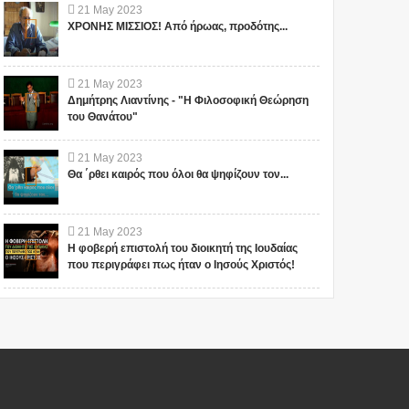
21
May
2023
ΧΡΟΝΗΣ ΜΙΣΣΙΟΣ! Από ήρωας, προδότης...
21
May
2023
Δημήτρης Λιαντίνης - "Η Φιλοσοφική Θεώρηση
του Θανάτου"
21
May
2023
Θα ΄ρθει καιρός που όλοι θα ψηφίζουν τον...
21
May
2023
Η φοβερή επιστολή του διοικητή της Ιουδαίας
που περιγράφει πως ήταν ο Ιησούς Χριστός!