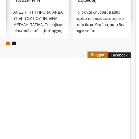
ΑΝΕΞΗΓΗΤΗ
άφωνους
ΠΡΟΠΑΓΑΝΔΑ ΥΠΕΡ ΤΟΥ
ΠΟΥΤΙΝ;
ΑΝΕΞΗΓΗΤΗ ΠΡΟΠΑΓΑΝΔΑ
Το iokh.gr δημοσιεύει κάθε
ΥΠΕΡ ΤΟΥ ΠΟΥΤΙΝ; ΕΙΝΑΙ
σχόλιο το οποίο είναι σχετικό
ΜΕΓΑΛΗ ΠΑΓΙΔΑ; Τι κρύβεται
με το θέμα. Ωστόσο, αυτό δεν
πίσω από αυτό ....;Κατ' αρχάς...
σημαίνει ότι...
Blogger
Facebook