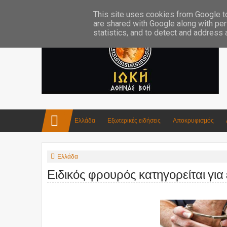
Επικοινωνία:info4iokh@gmail.com
Κατασκευές
Ποίηση
This site uses cookies from Google to 
are shared with Google along with per
statistics, and to detect and address
Ελλάδα
Εξωτερικές ειδήσεις
Αποκρυφισμός
Ελλάδα
Ειδικός φρουρός κατηγορείται για