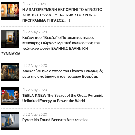
ΠΑΤΡΙΔΑ ΜΑΣ... ; ΔΕΝ ΤΑ
Ιερατική σχέση!(ΒΙΝΤΕΟ)
05
Jun
2023
ΕΙΠΕ ΤΥΧΑΙΑ ΣΤΙΣ
Η ΑΠΑΓΟΡΕΥΜΕΝΗ ΕΚΠΟΜΠΗ! ΤΟ ΑΓΝΩΣΤΟ
13/11/2015...
Το iokh.gr δημοσιεύει κάθε
Το iokh.gr δημοσιεύει κάθε
ΑΤΙΑ ΤΟΥ ΤΕΣΛΑ....!!! ΤΑΞΙΔΙΑ ΣΤΟ ΧΡΟΝΟ-
σχόλιο το οποίο είναι σχετικό
σχόλιο το οποίο είναι σχετικό
ΠΡΟΓΡΑΜΜΑ ΠΗΓΑΣΟΣ...!!!
με το θέμα. Ωστόσο, αυτό δεν
με το θέμα. Ωστόσο, αυτό δεν
σημαίνει ότι...
σημαίνει ότι...
22
May
2023
Καζάνι που “Βράζει” ο Πατριωτικος χώρος!
Μπινιάρης Γιώργος: Ιδρυτική ανακοίνωση του
πολιτικού φορέα ΕΛΛΗΝΙ.Σ-ΕΛΛΗΝΙΚΗ
ΣΥΜΜΑΧΙΑ
22
May
2023
Ανακαλύφθηκε ο τάφος του Γίγαντα Γκιλγκαμές
μετά την αποξήρανση του ποταμού Ευφράτη;
22
May
2023
TESLA KNEW The Secret of the Great Pyramid:
Unlimited Energy to Power the World
22
May
2023
Pyramids Found Beneath Antarctic Ice