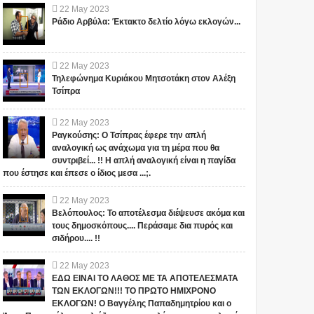
22
May
2023
Ράδιο Αρβύλα: Έκτακτο δελτίο λόγω εκλογών...
22
May
2023
Τηλεφώνημα Κυριάκου Μητσοτάκη στον Αλέξη
Τσίπρα
22
May
2023
Ραγκούσης: Ο Τσίπρας έφερε την απλή
αναλογική ως ανάχωμα για τη μέρα που θα
συντριβεί... !! Η απλή αναλογική είναι η παγίδα
που έστησε και έπεσε ο ίδιος μεσα ...;.
22
May
2023
Βελόπουλος: Το αποτέλεσμα διέψευσε ακόμα και
τους δημοσκόπους.... Περάσαμε δια πυρός και
σιδήρου.... !!
22
May
2023
ΕΔΩ ΕΙΝΑΙ ΤΟ ΛΑΘΟΣ ΜΕ ΤΑ ΑΠΟΤΕΛΕΣΜΑΤΑ
ΤΩΝ ΕΚΛΟΓΩΝ!!! ΤΟ ΠΡΩΤΟ ΗΜΙΧΡΟΝΟ
ΕΚΛΟΓΩΝ! Ο Βαγγέλης Παπαδημητρίου και ο