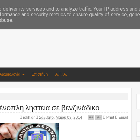
Συγγραφέας Νικόλαος Αργυρίου
deliver its services and to analyze traffic. Your IP address and
formance and security metrics to ensure quality of service, gen
 abuse.
Αρχαιολογία
Επιστήμη
Α.Τ.Ι.Α.
 ένοπλη ληστεία σε βενζινάδικο
iokh.gr
Σάββατο, Μαΐου 03, 2014
A
+
A
-
Print
Email