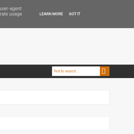
 user-agent
erate usage
LEARN MORE
GOT IT