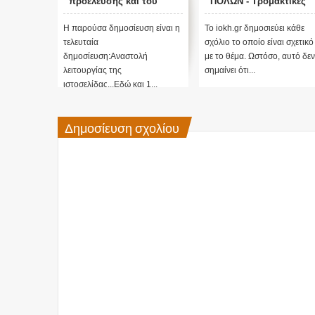
προέλευσης και του
ΠΟΛΩΝ - Τρομακτικές
σκοπού τους και
προβλέψεις του Edgar
αναστολή λειτουργίας
Cayce (Video)
Η παρούσα δημοσίευση είναι η
Το iokh.gr δημοσιεύει κάθε
μας ....
τελευταία
σχόλιο το οποίο είναι σχετικό
δημοσίευση:Αναστολή
με το θέμα. Ωστόσο, αυτό δεν
λειτουργίας της
σημαίνει ότι...
ιστοσελίδας...Εδώ και 1...
Δημοσίευση σχολίου