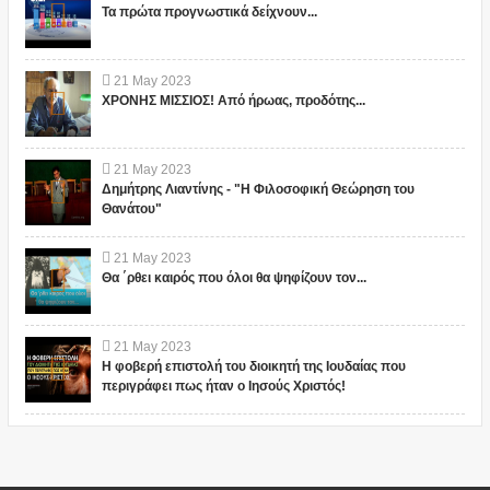
Τα πρώτα προγνωστικά δείχνουν...
21
May
2023
ΧΡΟΝΗΣ ΜΙΣΣΙΟΣ! Από ήρωας, προδότης...
21
May
2023
Δημήτρης Λιαντίνης - "Η Φιλοσοφική Θεώρηση του
Θανάτου"
21
May
2023
Θα ΄ρθει καιρός που όλοι θα ψηφίζουν τον...
21
May
2023
Η φοβερή επιστολή του διοικητή της Ιουδαίας που
περιγράφει πως ήταν ο Ιησούς Χριστός!