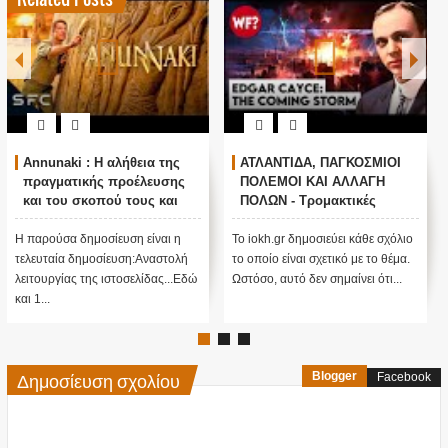
Annunaki : Η αλήθεια της
ΑΤΛΑΝΤΙΔΑ, ΠΑΓΚΟΣΜΙΟΙ
πραγματικής προέλευσης
ΠΟΛΕΜΟΙ ΚΑΙ ΑΛΛΑΓΗ
και του σκοπού τους και
ΠΟΛΩΝ - Τρομακτικές
αναστολή λειτουργίας μας
προβλέψεις του Edgar
....
Cayce (Video)
Η παρούσα δημοσίευση είναι η
Το iokh.gr δημοσιεύει κάθε σχόλιο
τελευταία δημοσίευση:Αναστολή
το οποίο είναι σχετικό με το θέμα.
λειτουργίας της ιστοσελίδας...Εδώ
Ωστόσο, αυτό δεν σημαίνει ότι...
και 1...
Δημοσίευση σχολίου
Blogger
Facebook