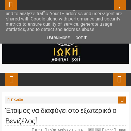
This site uses cookies from Google to deliver its services
and to analyze traffic. Your IP address and user-agent are
shared with Google along with performance and security
metrics to ensure quality of service, generate usage
statistics, and to detect and address abuse.
LEARN MORE
GOT IT
Ελλάδα
Έτοιμος να διαφύγει στο εξωτερικό ο
Βενιζέλος!
ΙΩΚΗ
Τρίτη, Μαΐου 20, 2014
A
+
A
-
Print
Email