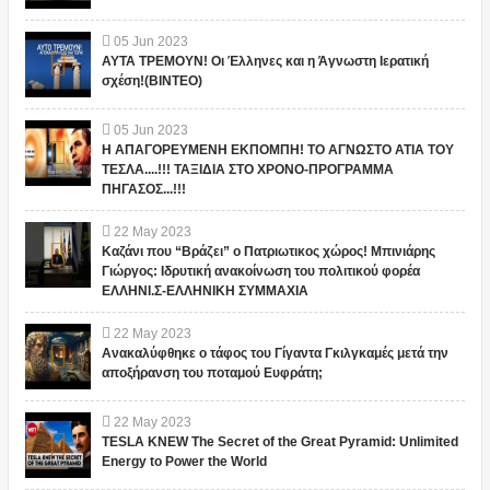
05
Jun
2023
ΑΥΤΑ ΤΡΕΜΟΥΝ! Οι Έλληνες και η Άγνωστη Ιερατική
σχέση!(ΒΙΝΤΕΟ)
05
Jun
2023
Η ΑΠΑΓΟΡΕΥΜΕΝΗ ΕΚΠΟΜΠΗ! ΤΟ ΑΓΝΩΣΤΟ ΑΤΙΑ ΤΟΥ
ΤΕΣΛΑ....!!! ΤΑΞΙΔΙΑ ΣΤΟ ΧΡΟΝΟ-ΠΡΟΓΡΑΜΜΑ
ΠΗΓΑΣΟΣ...!!!
22
May
2023
Καζάνι που “Βράζει” ο Πατριωτικος χώρος! Μπινιάρης
Γιώργος: Ιδρυτική ανακοίνωση του πολιτικού φορέα
ΕΛΛΗΝΙ.Σ-ΕΛΛΗΝΙΚΗ ΣΥΜΜΑΧΙΑ
22
May
2023
Ανακαλύφθηκε ο τάφος του Γίγαντα Γκιλγκαμές μετά την
αποξήρανση του ποταμού Ευφράτη;
22
May
2023
TESLA KNEW The Secret of the Great Pyramid: Unlimited
Energy to Power the World