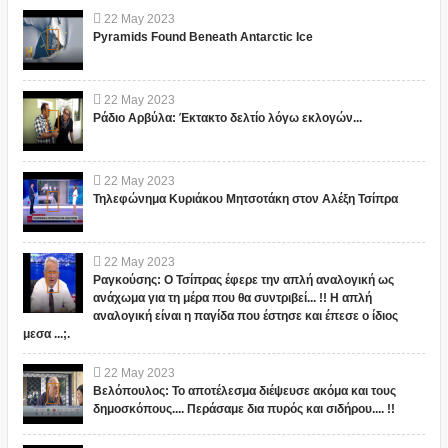
22
May
2023
Pyramids Found Beneath Antarctic Ice
22
May
2023
Ράδιο Αρβύλα: Έκτακτο δελτίο λόγω εκλογών...
22
May
2023
Τηλεφώνημα Κυριάκου Μητσοτάκη στον Αλέξη Τσίπρα
22
May
2023
Ραγκούσης: Ο Τσίπρας έφερε την απλή αναλογική ως
ανάχωμα για τη μέρα που θα συντριβεί... !! Η απλή
αναλογική είναι η παγίδα που έστησε και έπεσε ο ίδιος
μεσα ...;.
22
May
2023
Βελόπουλος: Το αποτέλεσμα διέψευσε ακόμα και τους
δημοσκόπους.... Περάσαμε δια πυρός και σιδήρου.... !!