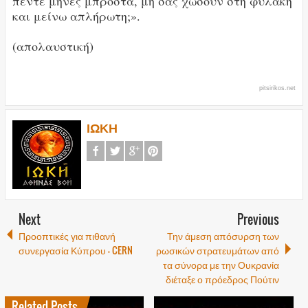
πέντε μήνες μπροστά, μη σας χώσουν στη φυλακή
και μείνω απλήρωτη;».
(απολαυστική)
pitsirikos.net
ΙΩΚΗ
Next
Previous
Προοπτικές για πιθανή
Την άμεση απόσυρση των
συνεργασία Κύπρου – CERN
ρωσικών στρατευμάτων από
τα σύνορα με την Ουκρανία
διέταξε ο πρόεδρος Πούτιν
Related Posts