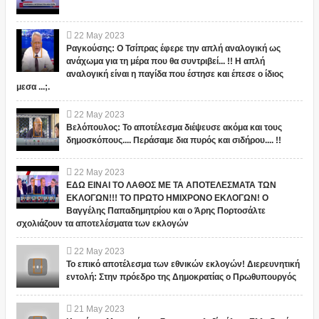
22
May
2023
Ραγκούσης: Ο Τσίπρας έφερε την απλή αναλογική ως
ανάχωμα για τη μέρα που θα συντριβεί... !! Η απλή
αναλογική είναι η παγίδα που έστησε και έπεσε ο ίδιος
μεσα ...;.
22
May
2023
Βελόπουλος: Το αποτέλεσμα διέψευσε ακόμα και τους
δημοσκόπους.... Περάσαμε δια πυρός και σιδήρου.... !!
22
May
2023
ΕΔΩ ΕΙΝΑΙ ΤΟ ΛΑΘΟΣ ΜΕ ΤΑ ΑΠΟΤΕΛΕΣΜΑΤΑ ΤΩΝ
ΕΚΛΟΓΩΝ!!! ΤΟ ΠΡΩΤΟ ΗΜΙΧΡΟΝΟ ΕΚΛΟΓΩΝ! Ο
Βαγγέλης Παπαδημητρίου και ο Άρης Πορτοσάλτε
σχολιάζουν τα αποτελέσματα των εκλογών
22
May
2023
Το επικό αποτέλεσμα των εθνικών εκλογών! Διερευνητική
εντολή: Στην πρόεδρο της Δημοκρατίας ο Πρωθυπουργός
21
May
2023