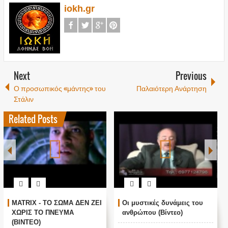
iokh.gr
Next
Previous
Ο προσωπικός «μάντης» του
Παλαιότερη Ανάρτηση
Στάλιν
Related Posts
MATRIX - ΤΟ ΣΩΜΑ ΔΕΝ ΖΕΙ
Οι μυστικές δυνάμεις του
ΧΩΡΙΣ ΤΟ ΠΝΕΥΜΑ
ανθρώπου (Βίντεο)
(ΒΙΝΤΕΟ)