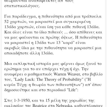
θεωρούνται αναπόφευκτες απ' τους
στατιστικολόγους.
Για παράδειγμα, η πιθανότητα από μια τράπουλα
52 χαρτιών, να μοιραστεί μια συγκεκριμένη
13άδα χαρτιών, είναι ίση για κάθε πιθανή 13άδα.
Και όλες είναι το ίδιο πιθανές ... όσο απίθανες και
να μας φαίνονται εκ πρώτης όψεως. Η πιθανότητα
να μοιραστεί η 13άδα των 13 "καρό" είναι
ακριβώς ίδια με την πιθανότητα να μοιραστεί μια
οποιαδήποτε άλλη 13άδα.
Μια εκπληκτική ιστορία μας φέρνει όμως ξανά το
ερώτημα για το αν υπάρχει τύχη ή όχι. Την
αναφέρει ο μαθηματικός Warren Weaver, στο βιβλίο
του, "Lady Luck: The Theory of Probability" ("Η
κυρία Τύχη: η θεωρία των πιθανοτήτων") απ' όπου
δημοσιεύτηκε και στο περιοδικό "Life":
Στις 1-3-1950, και τα 15 μέλη της χορωδίας της
εκκλησίας της Beatrice στη Nebraska, καθυστέρησαν