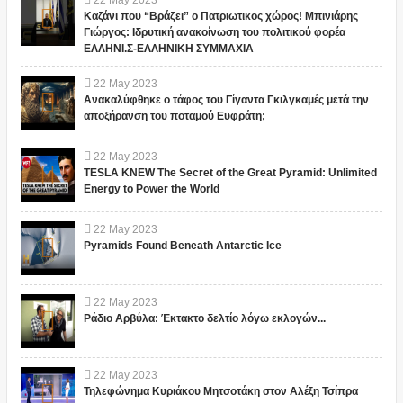
22
May
2023
Καζάνι που “Βράζει” ο Πατριωτικος χώρος! Μπινιάρης
Γιώργος: Ιδρυτική ανακοίνωση του πολιτικού φορέα
ΕΛΛΗΝΙ.Σ-ΕΛΛΗΝΙΚΗ ΣΥΜΜΑΧΙΑ
22
May
2023
Ανακαλύφθηκε ο τάφος του Γίγαντα Γκιλγκαμές μετά την
αποξήρανση του ποταμού Ευφράτη;
22
May
2023
TESLA KNEW The Secret of the Great Pyramid: Unlimited
Energy to Power the World
22
May
2023
Pyramids Found Beneath Antarctic Ice
22
May
2023
Ράδιο Αρβύλα: Έκτακτο δελτίο λόγω εκλογών...
22
May
2023
Τηλεφώνημα Κυριάκου Μητσοτάκη στον Αλέξη Τσίπρα