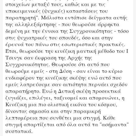
στοιχείων μεταξύ τους, καθώς και με τις
υποκειμενικές (ψυχικές) καταστάσεις του
παρατηρητή". Μάλιστα εντόπισε δείγματα αυτής
της αλληλεξάρτησης - που θεωρούσε άρρηκτα
δεμένη με την έννοια της Συγχρονικότητας - τόσο
στις ψυχιατρικές του σπουδές, όσο και στην
έρευνά του πάνω στις εσωτεριστικές πρακτικές.
Έτσι, θεωρούσε την κινέζικη μαντική μέθοδο του Ι
Τσινγκ σαν έκφραση της Αρχής της
Συγχρονικότητας. Θεωρούσε ότι αυτό που
θεωρούμε εμείς - στη Δύση - σαν είναι το κύριο
ενδιαφέρον της κινέζικης σκέψης ενώ αυτό που
εμείς λατρεύουμε σαν αιτιότητα περνάει σχεδόν
απαρατήρητο. Ενώ η Δυτική σκέψη προσεκτικά
ζυγιάζει, επιλέγει, ταξινομεί και απομονώνει, η
Κινέζικη μια πιο ολιστική εικόνα του κόσμου,
δίνοντας σημασία και στην παραμικρή
λεπτομέρεια που συνθέτει μια στιγμή. Κάθε
στιγμή απαρτίζεται από όλα αυτά τα "ασήμαντα"
συστατικά.