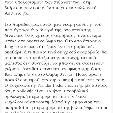
τους υπολογισμούς των πιθανοτήτων, στη
διάρκεια των ερευνών του για το Συλλογικό
Ασυνείδητο.
Για παράδειγμα, καθώς μια νεαρή ασθενής του
περιέγραφε ένα όνειρό της, στο οποίο της
δίνονταν ένας χρυσός σκαραβαίος, ένα έντομο
μπήκε στο σκοτεινό δωμάτιο. Όταν το έπιασε ο
Jung διαπίστωσε ότι ήταν ένα σκαραβοειδές
σκαθάρι, ό,τι πιο κοντινό σε χρυσό σκαραβαίο, θα
μπορούσε να υπάρξει στην περιοχή, το οποίο
μάλιστα δεν συνηθίζει να μπαίνει σε σκοτεινούς
χώρους. Αντίθετα κινείται στο φως της ημέρας...
Και μπήκε την κατάλληλη στιγμή. Ποιος άραγε
προκάλεσε τη σύμπτωση: ο Jung ή η ασθενής του;
Ο ψυχαναλυτής Nandor Fodor παρατήρησε πάντως
ότι, η ασθενής είχε μια ήταν υπερβολικά
ορθολογική συμπεριφορά που την έκανε
ψυχολογικά απρόσιτη. Μετά την εμφάνιση του
σκαραβαίου η συμπεριφορά της βελτιώθηκε και οι
συνεδρίες έγιναν πιο αποδοτικές.