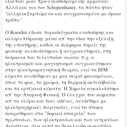
εξαιτίας μιας προ-εγκαθιδρυμένης αρμονίας.
Αλλά και για τον Schopenhauer, τα πάντα ήταν
"αλληλοεξαρτώμενα και συγχρονισμένα με όμοιο
τρόπο."
Ο Koestler έδωσε παραδείγματα ενοποίησης και
αλληλεπίδρασης μέσα απ' την ίδια την εξέλιξη
της επιστήμης, καθώς οι διάφοροι τομείς της
φυσικής συνδυάστηκαν ή συγχωνεύτηκαν, στη
διάρκεια του τελευταίου αιώνα: π.χ. ο
ηλεκτρισμός και μαγνητισμός συγχωνεύτηκαν
στην ηλεκτρομαγνητική θεωρία, ενώ τα Η/Μ
κύματα συνδέθηκαν με μια σειρά φαινομένων,
όπως το φως, το χρώμα, τη θερμική ακτινοβολία
και τα ερτζιανά κύματα. Η Χημεία αγκαλιάστηκε
απ' την Ατομική Φυσική. Ο έλεγχος του σώματος
απ' τα νεύρα και τους αδένες, συνδέθηκε με
ηλεκτροχημικές διεργασίες, ενώ τα άτομα
διαιρέθηκαν στα "δομικά στοιχεία" των
πρωτονίων, των ηλεκτρονίων και των νετρονίων.
Αργότερα, όλα αυτά τα θεμελιώδη σωματίδια,