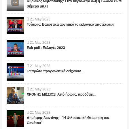
Κυριάκος Μητσοτάκης: Στην κυριολεξία όλη η Ελλαδα είναι
σήμερα μπλε
21
May
2023
Τσίπρας: Εξαιρετικά αρνητικό το εκλογικό αποτέλεσμα
21
May
2023
Exit poll : Εκλογές 2023
21
May
2023
Τα πρώτα προγνωστικά δείχνουν...
21
May
2023
ΧΡΟΝΗΣ ΜΙΣΣΙΟΣ! Από ήρωας, προδότης...
21
May
2023
Δημήτρης Λιαντίνης - "Η Φιλοσοφική Θεώρηση του
Θανάτου"