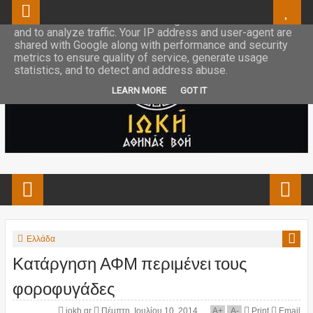
This site uses cookies from Google to deliver its services
and to analyze traffic. Your IP address and user-agent are
shared with Google along with performance and security
metrics to ensure quality of service, generate usage
statistics, and to detect and address abuse.
LEARN MORE
GOT IT
Ελλάδα
Κατάργηση ΑΦΜ περιμένει τους
φοροφυγάδες
iokh.gr
Πέμπτη, Ιουλίου 10, 2014
A
+
A
-
Print
Email