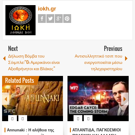
iokh.gr
Next
Previous
Δήλωση Βόμβα του
Αντισυλληπτικό τσιπ που
Σόιμπλε:”Oι Αμερικάνοι είναι
ενεργοποιείται μέσω
Αξιοθρήνητοι και Βλάκες”
τηλεχειριστηρίου
Related Posts
Annunaki : Η αλήθεια της
ΑΤΛΑΝΤΙΔΑ, ΠΑΓΚΟΣΜΙΟΙ