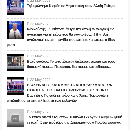
22
May
2023
Τηλεφώνημα Κυριάκου Μητσοτάκη στον Αλέξη Τσίπρα
22
May
2023
Ραγκούσης: Ο Τσίπρας έφερε την απλή αναλογική ως
ανάχωμα για τη μέρα που θα συντριβεί... !! Η απλή
αναλογική είναι η παγίδα που έστησε και έπεσε ο ίδιος
μεσα ...;.
22
May
2023
Βελόπουλος: Το αποτέλεσμα διέψευσε ακόμα και τους
δημοσκόπους.... Περάσαμε δια πυρός και σιδήρου.... !!
22
May
2023
ΕΔΩ ΕΙΝΑΙ ΤΟ ΛΑΘΟΣ ΜΕ ΤΑ ΑΠΟΤΕΛΕΣΜΑΤΑ ΤΩΝ
ΕΚΛΟΓΩΝ!!! ΤΟ ΠΡΩΤΟ ΗΜΙΧΡΟΝΟ ΕΚΛΟΓΩΝ! Ο
Βαγγέλης Παπαδημητρίου και ο Άρης Πορτοσάλτε
σχολιάζουν τα αποτελέσματα των εκλογών
22
May
2023
Το επικό αποτέλεσμα των εθνικών εκλογών! Διερευνητική
εντολή: Στην πρόεδρο της Δημοκρατίας ο Πρωθυπουργός