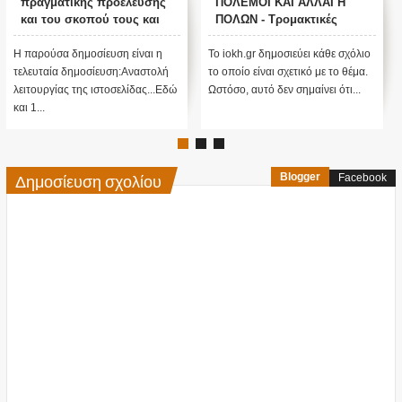
πραγματικής προέλευσης
ΠΟΛΕΜΟΙ ΚΑΙ ΑΛΛΑΓΗ
και του σκοπού τους και
ΠΟΛΩΝ - Τρομακτικές
αναστολή λειτουργίας μας
προβλέψεις του Edgar
....
Cayce (Video)
Η παρούσα δημοσίευση είναι η
Το iokh.gr δημοσιεύει κάθε σχόλιο
τελευταία δημοσίευση:Αναστολή
το οποίο είναι σχετικό με το θέμα.
λειτουργίας της ιστοσελίδας...Εδώ
Ωστόσο, αυτό δεν σημαίνει ότι...
και 1...
Δημοσίευση σχολίου
Blogger
Facebook