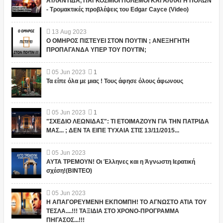
ΑΤΛΑΝΤΙΔΑ, ΠΑΓΚΟΣΜΙΟΙ ΠΟΛΕΜΟΙ ΚΑΙ ΑΛΛΑΓΗ ΠΟΛΩΝ
- Τρομακτικές προβλέψεις του Edgar Cayce (Video)
13
Aug
2023
Ο ΟΜΗΡΟΣ ΠΙΣΤΕΥΕΙ ΣΤΟΝ ΠΟΥΤΙΝ ; ΑΝΕΞΗΓΗΤΗ
ΠΡΟΠΑΓΑΝΔΑ ΥΠΕΡ ΤΟΥ ΠΟΥΤΙΝ;
05
Jun
2023
1
Τα είπε όλα με μιας ! Τους άφησε όλους άφωνους
05
Jun
2023
1
"ΣΧΕΔΙΟ ΛΕΩΝΙΔΑΣ": ΤΙ ΕΤΟΙΜΑΖΟΥΝ ΓΙΑ ΤΗΝ ΠΑΤΡΙΔΑ
ΜΑΣ... ; ΔΕΝ ΤΑ ΕΙΠΕ ΤΥΧΑΙΑ ΣΤΙΣ 13/11/2015...
05
Jun
2023
ΑΥΤΑ ΤΡΕΜΟΥΝ! Οι Έλληνες και η Άγνωστη Ιερατική
σχέση!(ΒΙΝΤΕΟ)
05
Jun
2023
Η ΑΠΑΓΟΡΕΥΜΕΝΗ ΕΚΠΟΜΠΗ! ΤΟ ΑΓΝΩΣΤΟ ΑΤΙΑ ΤΟΥ
ΤΕΣΛΑ....!!! ΤΑΞΙΔΙΑ ΣΤΟ ΧΡΟΝΟ-ΠΡΟΓΡΑΜΜΑ
ΠΗΓΑΣΟΣ...!!!