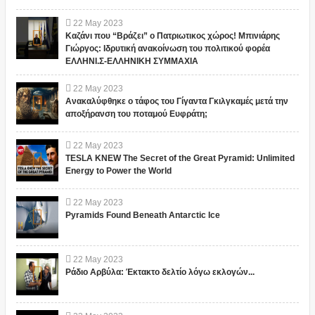
22
May
2023
Καζάνι που “Βράζει” ο Πατριωτικος χώρος! Μπινιάρης
Γιώργος: Ιδρυτική ανακοίνωση του πολιτικού φορέα
ΕΛΛΗΝΙ.Σ-ΕΛΛΗΝΙΚΗ ΣΥΜΜΑΧΙΑ
22
May
2023
Ανακαλύφθηκε ο τάφος του Γίγαντα Γκιλγκαμές μετά την
αποξήρανση του ποταμού Ευφράτη;
22
May
2023
TESLA KNEW The Secret of the Great Pyramid: Unlimited
Energy to Power the World
22
May
2023
Pyramids Found Beneath Antarctic Ice
22
May
2023
Ράδιο Αρβύλα: Έκτακτο δελτίο λόγω εκλογών...