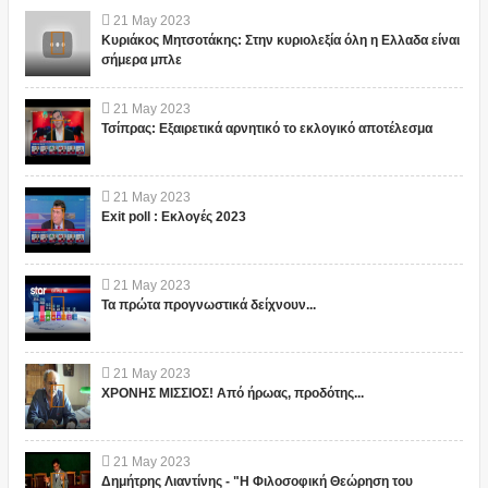
21
May
2023
Κυριάκος Μητσοτάκης: Στην κυριολεξία όλη η Ελλαδα είναι
σήμερα μπλε
21
May
2023
Τσίπρας: Εξαιρετικά αρνητικό το εκλογικό αποτέλεσμα
21
May
2023
Exit poll : Εκλογές 2023
21
May
2023
Τα πρώτα προγνωστικά δείχνουν...
21
May
2023
ΧΡΟΝΗΣ ΜΙΣΣΙΟΣ! Από ήρωας, προδότης...
21
May
2023
Δημήτρης Λιαντίνης - "Η Φιλοσοφική Θεώρηση του