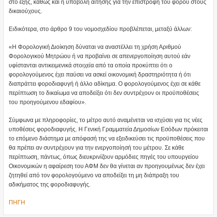
στο εξής, καθώς και η υποβολή αίτησης για την επιστροφή του φόρου στους
δικαιούχους.
Ειδικότερα, στο άρθρο 9 του νομοσχεδίου προβλέπεται, μεταξύ άλλων:
«Η Φορολογική Διοίκηση δύναται να αναστέλλει τη χρήση Αριθμού
Φορολογικού Μητρώου ή να προβαίνει σε απενεργοποίηση αυτού εάν
υφίστανται αντικειμενικά στοιχεία από τα οποία προκύπτει ότι ο
φορολογούμενος έχει παύσει να ασκεί οικονομική δραστηριότητα ή ότι
διαπράττει φοροδιαφυγή ή άλλο αδίκημα. Ο φορολογούμενος έχει σε κάθε
περίπτωση το δικαίωμα να αποδείξει ότι δεν συντρέχουν οι προϋποθέσεις
του προηγούμενου εδαφίου».
Σύμφωνα με πληροφορίες, το μέτρο αυτό αναμένεται να ισχύσει για τις νέες
υποθέσεις φοροδιαφυγής. Η Γενική Γραμματεία Δημοσίων Εσόδων πρόκειται
το επόμενο διάστημα με απόφασή της να εξειδικεύσει τις προϋποθέσεις που
θα πρέπει αν συντρέχουν για την ενεργοποίησή του μέτρου. Σε κάθε
περίπτωση, πάντως, όπως διευκρινίζουν αρμόδιες πηγές του υπουργείου
Οικονομικών η αφαίρεση του ΑΦΜ δεν θα γίνεται αν προηγουμένως δεν έχει
ζητηθεί από τον φορολογούμενο να αποδείξει τη μη διάπραξη του
αδικήματος της φοροδιαφυγής.
ΠΗΓΗ