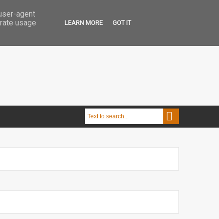
 user-agent
erate usage
LEARN MORE
GOT IT