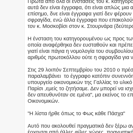
Πρώτα από όλα οι ενστάσεις του κ. κατηγορο
αυτά δεν είναι έγγραφα, ότι είναι απλώς μια
επίσημο, δνε είναι έγγραφα γιατί δεν φέρου
σφραγίδα, ενώ άλλα έγγραφα που επακολού
τον κ. Μοσκοβίσι στον κ. Στουρνάρα (δεύτερ
Η ένσταση του κατηγορουμένου ως προς των 
οποία αναφέρθηκα δεν ευσταθούν και πρέπει
γιατί είναι πάγια η νομολογία του συμβουλίου
αριθμός πρωτοκόλλου ούτε η σφραγίδα για ν
Στις 29 λοιπόν Σεπτεμβρίου του 2010 ο πρέσ
παραλαμβάνει το έγγραφο κατόπιν συνεννόησ
υπουργείο οικονομικών της Γαλλίας το υλικ
Παρίσι ,εμείς το ζητήσαμε. Δεν μπορεί να ι
δεν απευθυνόταν σε εμένα", μα εκείνος το 
Οικονομικών.
"Η λίστα ήρθε όπως το Φως κάθε Πάσχα"
Αυτό που ακολουθεί πραγματικά δεν ξέρω αν
έρχονται από άλλες φίλες χώρες, πραγματικ