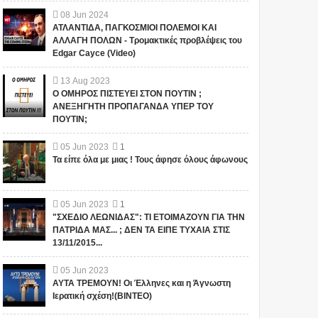
08
Jun
2024
ΑΤΛΑΝΤΙΔΑ, ΠΑΓΚΟΣΜΙΟΙ ΠΟΛΕΜΟΙ ΚΑΙ
ΑΛΛΑΓΗ ΠΟΛΩΝ - Τρομακτικές προβλέψεις του
Edgar Cayce (Video)
13
Aug
2023
Ο ΟΜΗΡΟΣ ΠΙΣΤΕΥΕΙ ΣΤΟΝ ΠΟΥΤΙΝ ;
ΑΝΕΞΗΓΗΤΗ ΠΡΟΠΑΓΑΝΔΑ ΥΠΕΡ ΤΟΥ
ΠΟΥΤΙΝ;
05
Jun
2023
1
Τα είπε όλα με μιας ! Τους άφησε όλους άφωνους
05
Jun
2023
1
"ΣΧΕΔΙΟ ΛΕΩΝΙΔΑΣ": ΤΙ ΕΤΟΙΜΑΖΟΥΝ ΓΙΑ ΤΗΝ
ΠΑΤΡΙΔΑ ΜΑΣ... ; ΔΕΝ ΤΑ ΕΙΠΕ ΤΥΧΑΙΑ ΣΤΙΣ
13/11/2015...
05
Jun
2023
ΑΥΤΑ ΤΡΕΜΟΥΝ! Οι Έλληνες και η Άγνωστη
Ιερατική σχέση!(ΒΙΝΤΕΟ)