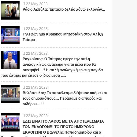
22
May
2023
Ράδιο Αρβύλα: Έκτακτο δελτίο λόγω εκλογών...
22
May
2023
Τηλεφώνημα Κυριάκου Μητσοτάκη στον Αλέξη
Τσίπρα
22
May
2023
Ραγκούσης: Ο Τσίπρας έφερε την απλή
αναλογική ως ανάχωμα για τη μέρα που θα
συντριβεί... !! Η απλή αναλογική είναι η παγίδα
που έστησε και έπεσε ο ίδιος μεσα ...;.
22
May
2023
Βελόπουλος: Το αποτέλεσμα διέψευσε ακόμα και
τους δημοσκόπους.... Περάσαμε δια πυρός και
σιδήρου.... !!
22
May
2023
ΕΔΩ ΕΙΝΑΙ ΤΟ ΛΑΘΟΣ ΜΕ ΤΑ ΑΠΟΤΕΛΕΣΜΑΤΑ
ΤΩΝ ΕΚΛΟΓΩΝ!!! ΤΟ ΠΡΩΤΟ ΗΜΙΧΡΟΝΟ
ΕΚΛΟΓΩΝ! Ο Βαγγέλης Παπαδημητρίου και ο