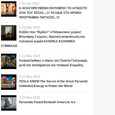
05
Jun
2023
Η ΑΠΑΓΟΡΕΥΜΕΝΗ ΕΚΠΟΜΠΗ! ΤΟ ΑΓΝΩΣΤΟ
ΑΤΙΑ ΤΟΥ ΤΕΣΛΑ....!!! ΤΑΞΙΔΙΑ ΣΤΟ ΧΡΟΝΟ-
ΠΡΟΓΡΑΜΜΑ ΠΗΓΑΣΟΣ...!!!
22
May
2023
Καζάνι που “Βράζει” ο Πατριωτικος χώρος!
Μπινιάρης Γιώργος: Ιδρυτική ανακοίνωση του
πολιτικού φορέα ΕΛΛΗΝΙ.Σ-ΕΛΛΗΝΙΚΗ
ΣΥΜΜΑΧΙΑ
22
May
2023
Ανακαλύφθηκε ο τάφος του Γίγαντα Γκιλγκαμές
μετά την αποξήρανση του ποταμού Ευφράτη;
22
May
2023
TESLA KNEW The Secret of the Great Pyramid:
Unlimited Energy to Power the World
22
May
2023
Pyramids Found Beneath Antarctic Ice