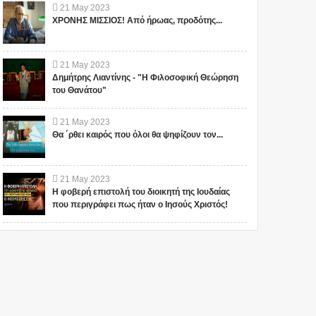
21
May
2023
ΧΡΟΝΗΣ ΜΙΣΣΙΟΣ! Από ήρωας, προδότης...
21
May
2023
Δημήτρης Λιαντίνης - "Η Φιλοσοφική Θεώρηση
του Θανάτου"
21
May
2023
Θα ΄ρθει καιρός που όλοι θα ψηφίζουν τον...
21
May
2023
Η φοβερή επιστολή του διοικητή της Ιουδαίας
που περιγράφει πως ήταν ο Ιησούς Χριστός!