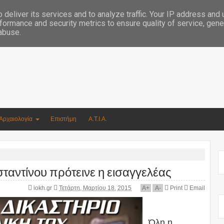
Συγγραφέας Νικόλαος Αργυρίου
deliver its services and to analyze traffic. Your IP address and
formance and security metrics to ensure quality of service, gen
 abuse.
Αρχαιολογία
Επιστήμη
Α.Τ.Ι.Α.
αντίνου πρότεινε η εισαγγελέας
iokh.gr
Τετάρτη, Μαρτίου 18, 2015
A
+
A
-
Print
Email
Όλη η