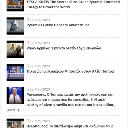
TESLA KNEW The Secret of the Great Pyramid: Unlimited
Energy to Power the World
22
May
2023
Pyramids Found Beneath Antarctic Ice
22
May
2023
Ράδιο Αρβύλα: Έκτακτο δελτίο λόγω εκλογών...
22
May
2023
Τηλεφώνημα Κυριάκου Μητσοτάκη στον Αλέξη Τσίπρα
22
May
2023
Ραγκούσης: Ο Τσίπρας έφερε την απλή αναλογική ως
ανάχωμα για τη μέρα που θα συντριβεί... !! Η απλή
αναλογική είναι η παγίδα που έστησε και έπεσε ο ίδιος
μεσα ...;.
22
May
2023
Βελόπουλος: Το αποτέλεσμα διέψευσε ακόμα και τους