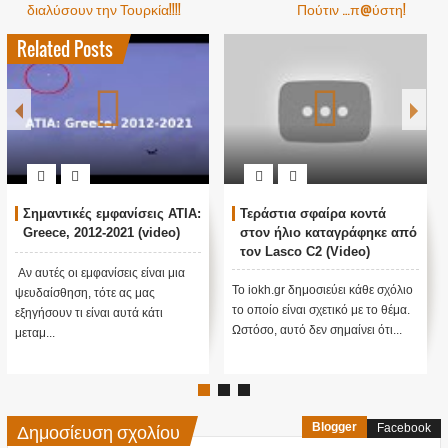
διαλύσουν την Τουρκία!!!!
Πούτιν …π@ύστη!
Related Posts
εράστια σφαίρα κοντά
Apollo 8: Aliens Walking On
Η α
τον ήλιο καταγράφηκε από
The Moon (video)
ότα
ον Lasco C2 (Video)
δημ
ανα
Το iokh.gr δημοσιεύει κάθε σχόλιο
για
iokh.gr δημοσιεύει κάθε σχόλιο
Το io
το οποίο είναι σχετικό με το θέμα.
οποίο είναι σχετικό με το θέμα.
το οπ
Ωστόσο, αυτό δεν σημαίνει ότι...
όσο, αυτό δεν σημαίνει ότι...
Ωστόσ
Δημοσίευση σχολίου
Blogger
Facebook