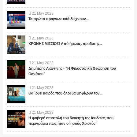
21
May
2023
Τα πρώτα προγνωστικά δείχνουν...
21
May
2023
ΧΡΟΝΗΣ ΜΙΣΣΙΟΣ! Από ήρωας, προδότης...
21
May
2023
Δημήτρης Λιαντίνης - "Η Φιλοσοφική Θεώρηση του
Θανάτου"
21
May
2023
Θα ΄ρθει καιρός που όλοι θα ψηφίζουν τον...
21
May
2023
Η φοβερή επιστολή του διοικητή της Ιουδαίας που
περιγράφει πως ήταν ο Ιησούς Χριστός!