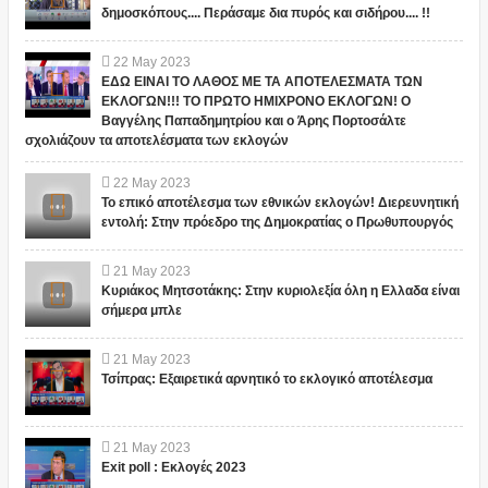
δημοσκόπους.... Περάσαμε δια πυρός και σιδήρου.... !!
22
May
2023
ΕΔΩ ΕΙΝΑΙ ΤΟ ΛΑΘΟΣ ΜΕ ΤΑ ΑΠΟΤΕΛΕΣΜΑΤΑ ΤΩΝ
ΕΚΛΟΓΩΝ!!! ΤΟ ΠΡΩΤΟ ΗΜΙΧΡΟΝΟ ΕΚΛΟΓΩΝ! Ο
Βαγγέλης Παπαδημητρίου και ο Άρης Πορτοσάλτε
σχολιάζουν τα αποτελέσματα των εκλογών
22
May
2023
Το επικό αποτέλεσμα των εθνικών εκλογών! Διερευνητική
εντολή: Στην πρόεδρο της Δημοκρατίας ο Πρωθυπουργός
21
May
2023
Κυριάκος Μητσοτάκης: Στην κυριολεξία όλη η Ελλαδα είναι
σήμερα μπλε
21
May
2023
Τσίπρας: Εξαιρετικά αρνητικό το εκλογικό αποτέλεσμα
21
May
2023
Exit poll : Εκλογές 2023