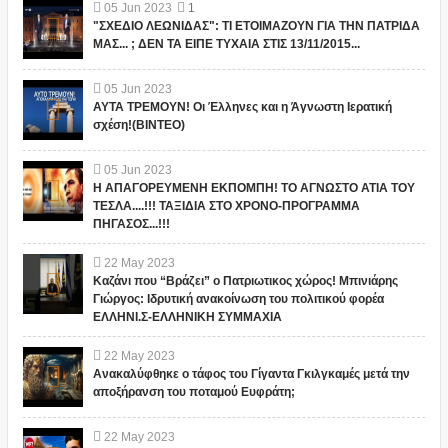
05
Jun
2023
1
"ΣΧΕΔΙΟ ΛΕΩΝΙΔΑΣ": ΤΙ ΕΤΟΙΜΑΖΟΥΝ ΓΙΑ ΤΗΝ ΠΑΤΡΙΔΑ
ΜΑΣ... ; ΔΕΝ ΤΑ ΕΙΠΕ ΤΥΧΑΙΑ ΣΤΙΣ 13/11/2015...
05
Jun
2023
ΑΥΤΑ ΤΡΕΜΟΥΝ! Οι Έλληνες και η Άγνωστη Ιερατική
σχέση!(ΒΙΝΤΕΟ)
05
Jun
2023
Η ΑΠΑΓΟΡΕΥΜΕΝΗ ΕΚΠΟΜΠΗ! ΤΟ ΑΓΝΩΣΤΟ ΑΤΙΑ ΤΟΥ
ΤΕΣΛΑ....!!! ΤΑΞΙΔΙΑ ΣΤΟ ΧΡΟΝΟ-ΠΡΟΓΡΑΜΜΑ
ΠΗΓΑΣΟΣ...!!!
22
May
2023
Καζάνι που “Βράζει” ο Πατριωτικος χώρος! Μπινιάρης
Γιώργος: Ιδρυτική ανακοίνωση του πολιτικού φορέα
ΕΛΛΗΝΙ.Σ-ΕΛΛΗΝΙΚΗ ΣΥΜΜΑΧΙΑ
22
May
2023
Ανακαλύφθηκε ο τάφος του Γίγαντα Γκιλγκαμές μετά την
αποξήρανση του ποταμού Ευφράτη;
22
May
2023