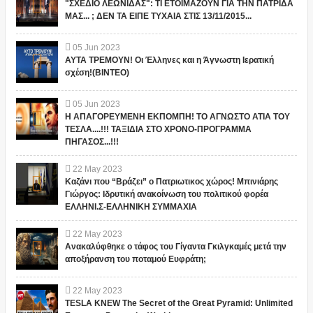
"ΣΧΕΔΙΟ ΛΕΩΝΙΔΑΣ": ΤΙ ΕΤΟΙΜΑΖΟΥΝ ΓΙΑ ΤΗΝ ΠΑΤΡΙΔΑ
ΜΑΣ... ; ΔΕΝ ΤΑ ΕΙΠΕ ΤΥΧΑΙΑ ΣΤΙΣ 13/11/2015...
05
Jun
2023
ΑΥΤΑ ΤΡΕΜΟΥΝ! Οι Έλληνες και η Άγνωστη Ιερατική
σχέση!(ΒΙΝΤΕΟ)
05
Jun
2023
Η ΑΠΑΓΟΡΕΥΜΕΝΗ ΕΚΠΟΜΠΗ! ΤΟ ΑΓΝΩΣΤΟ ΑΤΙΑ ΤΟΥ
ΤΕΣΛΑ....!!! ΤΑΞΙΔΙΑ ΣΤΟ ΧΡΟΝΟ-ΠΡΟΓΡΑΜΜΑ
ΠΗΓΑΣΟΣ...!!!
22
May
2023
Καζάνι που “Βράζει” ο Πατριωτικος χώρος! Μπινιάρης
Γιώργος: Ιδρυτική ανακοίνωση του πολιτικού φορέα
ΕΛΛΗΝΙ.Σ-ΕΛΛΗΝΙΚΗ ΣΥΜΜΑΧΙΑ
22
May
2023
Ανακαλύφθηκε ο τάφος του Γίγαντα Γκιλγκαμές μετά την
αποξήρανση του ποταμού Ευφράτη;
22
May
2023
TESLA KNEW The Secret of the Great Pyramid: Unlimited