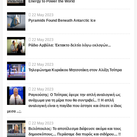
Energy to Power the World
22
May
2023
Pyramids Found Beneath Antarctic Ice
22
May
2023
Ράδιο Αρβύλα: Έκτακτο δελτίο λόγω εκλογών...
22
May
2023
Τηλεφώνημα Κυριάκου Μητσοτάκη στον Αλέξη Τσίπρα
22
May
2023
Ραγκούσης: Ο Τσίπρας έφερε την απλή αναλογική ως
ανάχωμα για τη μέρα που θα συντριβεί... !! Η απλή
αναλογική είναι η παγίδα που έστησε και έπεσε ο ίδιος
μεσα ...;.
22
May
2023
Βελόπουλος: Το αποτέλεσμα διέψευσε ακόμα και τους
δημοσκόπους.... Περάσαμε δια πυρός και σιδήρου.... !!