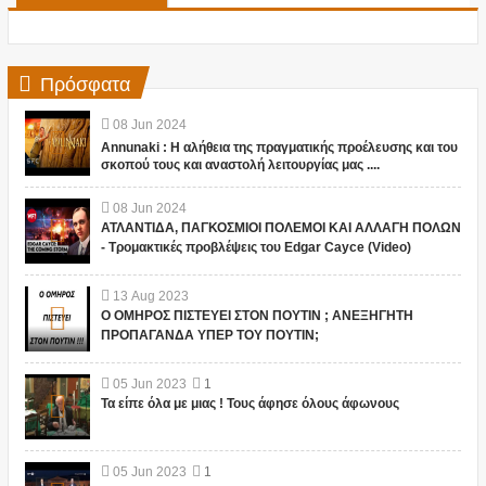
Πρόσφατα
08
Jun
2024
Annunaki : Η αλήθεια της πραγματικής προέλευσης και του
σκοπού τους και αναστολή λειτουργίας μας ....
08
Jun
2024
ΑΤΛΑΝΤΙΔΑ, ΠΑΓΚΟΣΜΙΟΙ ΠΟΛΕΜΟΙ ΚΑΙ ΑΛΛΑΓΗ ΠΟΛΩΝ
- Τρομακτικές προβλέψεις του Edgar Cayce (Video)
13
Aug
2023
Ο ΟΜΗΡΟΣ ΠΙΣΤΕΥΕΙ ΣΤΟΝ ΠΟΥΤΙΝ ; ΑΝΕΞΗΓΗΤΗ
ΠΡΟΠΑΓΑΝΔΑ ΥΠΕΡ ΤΟΥ ΠΟΥΤΙΝ;
05
Jun
2023
1
Τα είπε όλα με μιας ! Τους άφησε όλους άφωνους
05
Jun
2023
1