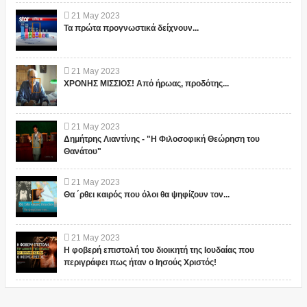
21
May
2023
Τα πρώτα προγνωστικά δείχνουν...
21
May
2023
ΧΡΟΝΗΣ ΜΙΣΣΙΟΣ! Από ήρωας, προδότης...
21
May
2023
Δημήτρης Λιαντίνης - "Η Φιλοσοφική Θεώρηση του
Θανάτου"
21
May
2023
Θα ΄ρθει καιρός που όλοι θα ψηφίζουν τον...
21
May
2023
Η φοβερή επιστολή του διοικητή της Ιουδαίας που
περιγράφει πως ήταν ο Ιησούς Χριστός!