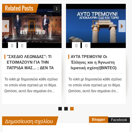
Related Posts
1
"ΣΧΕΔΙΟ ΛΕΩΝΙΔΑΣ": ΤΙ
ΑΥΤΑ ΤΡΕΜΟΥΝ! Οι
ΕΤΟΙΜΑΖΟΥΝ ΓΙΑ ΤΗΝ
Έλληνες και η Άγνωστη
ΠΑΤΡΙΔΑ ΜΑΣ... ; ΔΕΝ ΤΑ
Ιερατική σχέση!(ΒΙΝΤΕΟ)
ΕΙΠΕ ΤΥΧΑΙΑ ΣΤΙΣ
13/11/2015...
Το iokh.gr δημοσιεύει κάθε σχόλιο
Το iokh.gr δημοσιεύει κάθε σχόλιο
το οποίο είναι σχετικό με το θέμα.
το οποίο είναι σχετικό με το θέμα.
Ωστόσο, αυτό δεν σημαίνει ότι...
Ωστόσο, αυτό δεν σημαίνει ότι...
Δημοσίευση σχολίου
Blogger
Facebook