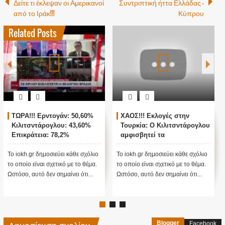
Δείτε τι έκλεψαν οι Αμερικανοί
Συντριπτική ήττα Ελλάδας -
από το Ιράκ!!!
Κύπρου
Related Posts
ΤΩΡΑ!!! Ερντογάν: 50,60%
ΧΑΟΣ!!! Εκλογές στην
Κιλιτσντάρογλου: 43,60%
Τουρκία: Ο Κιλιτσντάρογλου
Επικράτεια: 78,2%
αμφισβητεί τα
αποτελέσματα θα γίνουν
ενστάσεις...
Το iokh.gr δημοσιεύει κάθε σχόλιο
Το iokh.gr δημοσιεύει κάθε σχόλιο
το οποίο είναι σχετικό με το θέμα.
το οποίο είναι σχετικό με το θέμα.
Ωστόσο, αυτό δεν σημαίνει ότι...
Ωστόσο, αυτό δεν σημαίνει ότι...
Blogger
Facebook