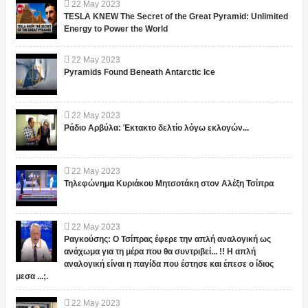
22
May
2023
TESLA KNEW The Secret of the Great Pyramid: Unlimited
Energy to Power the World
22
May
2023
Pyramids Found Beneath Antarctic Ice
22
May
2023
Ράδιο Αρβύλα: Έκτακτο δελτίο λόγω εκλογών...
22
May
2023
Τηλεφώνημα Κυριάκου Μητσοτάκη στον Αλέξη Τσίπρα
22
May
2023
Ραγκούσης: Ο Τσίπρας έφερε την απλή αναλογική ως
ανάχωμα για τη μέρα που θα συντριβεί... !! Η απλή
αναλογική είναι η παγίδα που έστησε και έπεσε ο ίδιος
μεσα ...;.
22
May
2023