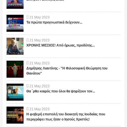
21
May
2023
Τα πρώτα προγνωστικά δείχνουν...
21
May
2023
ΧΡΟΝΗΣ ΜΙΣΣΙΟΣ! Από ήρωας, προδότης...
21
May
2023
Δημήτρης Λιαντίνης - "Η Φιλοσοφική Θεώρηση του
Θανάτου"
21
May
2023
Θα ΄ρθει καιρός που όλοι θα ψηφίζουν τον...
21
May
2023
Η φοβερή επιστολή του διοικητή της Ιουδαίας που
περιγράφει πως ήταν ο Ιησούς Χριστός!