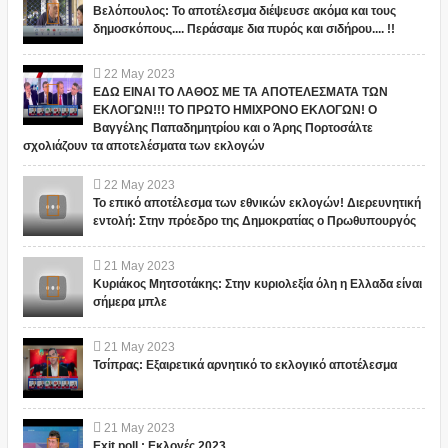
Βελόπουλος: Το αποτέλεσμα διέψευσε ακόμα και τους
δημοσκόπους.... Περάσαμε δια πυρός και σιδήρου.... !!
22
May
2023
ΕΔΩ ΕΙΝΑΙ ΤΟ ΛΑΘΟΣ ΜΕ ΤΑ ΑΠΟΤΕΛΕΣΜΑΤΑ ΤΩΝ
ΕΚΛΟΓΩΝ!!! ΤΟ ΠΡΩΤΟ ΗΜΙΧΡΟΝΟ ΕΚΛΟΓΩΝ! Ο
Βαγγέλης Παπαδημητρίου και ο Άρης Πορτοσάλτε
σχολιάζουν τα αποτελέσματα των εκλογών
22
May
2023
Το επικό αποτέλεσμα των εθνικών εκλογών! Διερευνητική
εντολή: Στην πρόεδρο της Δημοκρατίας ο Πρωθυπουργός
21
May
2023
Κυριάκος Μητσοτάκης: Στην κυριολεξία όλη η Ελλαδα είναι
σήμερα μπλε
21
May
2023
Τσίπρας: Εξαιρετικά αρνητικό το εκλογικό αποτέλεσμα
21
May
2023
Exit poll : Εκλογές 2023