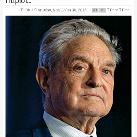
ΙΩΚΗ
Δευτέρα, Νοεμβρίου 30, 2015
A
+
A
-
Print
Email