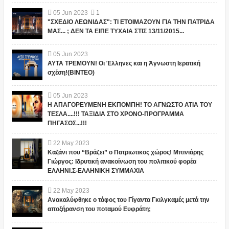
05
Jun
2023
1
"ΣΧΕΔΙΟ ΛΕΩΝΙΔΑΣ": ΤΙ ΕΤΟΙΜΑΖΟΥΝ ΓΙΑ ΤΗΝ ΠΑΤΡΙΔΑ
ΜΑΣ... ; ΔΕΝ ΤΑ ΕΙΠΕ ΤΥΧΑΙΑ ΣΤΙΣ 13/11/2015...
05
Jun
2023
ΑΥΤΑ ΤΡΕΜΟΥΝ! Οι Έλληνες και η Άγνωστη Ιερατική
σχέση!(ΒΙΝΤΕΟ)
05
Jun
2023
Η ΑΠΑΓΟΡΕΥΜΕΝΗ ΕΚΠΟΜΠΗ! ΤΟ ΑΓΝΩΣΤΟ ΑΤΙΑ ΤΟΥ
ΤΕΣΛΑ....!!! ΤΑΞΙΔΙΑ ΣΤΟ ΧΡΟΝΟ-ΠΡΟΓΡΑΜΜΑ
ΠΗΓΑΣΟΣ...!!!
22
May
2023
Καζάνι που “Βράζει” ο Πατριωτικος χώρος! Μπινιάρης
Γιώργος: Ιδρυτική ανακοίνωση του πολιτικού φορέα
ΕΛΛΗΝΙ.Σ-ΕΛΛΗΝΙΚΗ ΣΥΜΜΑΧΙΑ
22
May
2023
Ανακαλύφθηκε ο τάφος του Γίγαντα Γκιλγκαμές μετά την
αποξήρανση του ποταμού Ευφράτη;