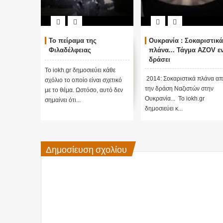
Το πείραμα της
Ουκρανία : Σοκαριστικά
Εκβία
Φιλαδέλφειας
πλάνα... Τάγμα AZOV εν
και το
δράσει
Βρετα
υπηρε
Το iokh.gr δημοσιεύει κάθε
2014: Σοκαριστικά πλάνα από
Το iokh.
σχόλιο το οποίο είναι σχετικό
την δράση Ναζιστών στην
σχόλιο τ
με το θέμα. Ωστόσο, αυτό δεν
Ουκρανία... Το iokh.gr
με το θέ
σημαίνει ότι...
δημοσιεύει κ...
σημαίνει 
Δημοσίευση σχολίου