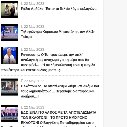
22
May
2023
Ράδιο Αρβύλα: Έκτακτο δελτίο λόγω εκλογών...
22
May
2023
Τηλεφώνημα Κυριάκου Μητσοτάκη στον Αλέξη
Τσίπρα
22
May
2023
Ραγκούσης: Ο Τσίπρας έφερε την απλή
αναλογική ως ανάχωμα για τη μέρα που θα
συντριβεί... !! Η απλή αναλογική είναι η παγίδα
που έστησε και έπεσε ο ίδιος μεσα ...;.
22
May
2023
Βελόπουλος: Το αποτέλεσμα διέψευσε ακόμα και
τους δημοσκόπους.... Περάσαμε δια πυρός και
σιδήρου.... !!
22
May
2023
ΕΔΩ ΕΙΝΑΙ ΤΟ ΛΑΘΟΣ ΜΕ ΤΑ ΑΠΟΤΕΛΕΣΜΑΤΑ
ΤΩΝ ΕΚΛΟΓΩΝ!!! ΤΟ ΠΡΩΤΟ ΗΜΙΧΡΟΝΟ
ΕΚΛΟΓΩΝ! Ο Βαγγέλης Παπαδημητρίου και ο