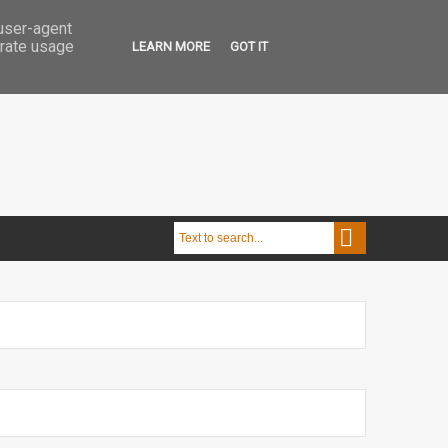
 user-agent
erate usage
LEARN MORE
GOT IT