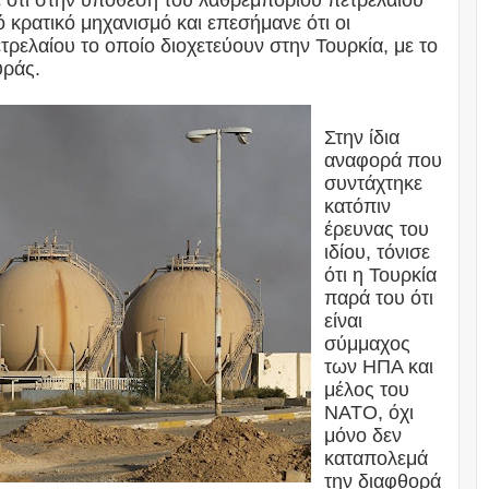
 ότι στην υπόθεση του λαθρεμπορίου πετρελαίου
 κρατικό μηχανισμό και επεσήμανε ότι οι
τρελαίου το οποίο διοχετεύουν στην Τουρκία, με το
υράς.
Στην ίδια
αναφορά που
συντάχτηκε
κατόπιν
έρευνας του
ιδίου, τόνισε
ότι η Τουρκία
παρά του ότι
είναι
σύμμαχος
των ΗΠΑ και
μέλος του
ΝΑΤΟ, όχι
μόνο δεν
καταπολεμά
την διαφθορά