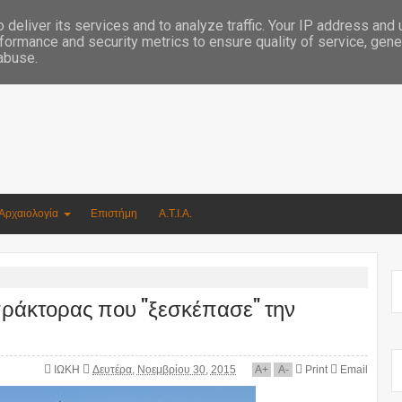
Συγγραφέας Νικόλαος Αργυρίου
deliver its services and to analyze traffic. Your IP address and
formance and security metrics to ensure quality of service, gen
 abuse.
Αρχαιολογία
Επιστήμη
Α.Τ.Ι.Α.
πράκτορας που "ξεσκέπασε" την
ΙΩΚΗ
Δευτέρα, Νοεμβρίου 30, 2015
A
+
A
-
Print
Email