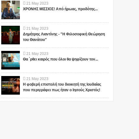
21
May
2023
ΧΡΟΝΗΣ ΜΙΣΣΙΟΣ! Από ήρωας, προδότης...
21
May
2023
Δημήτρης Λιαντίνης - "Η Φιλοσοφική Θεώρηση
του Θανάτου"
21
May
2023
Θα ΄ρθει καιρός που όλοι θα ψηφίζουν τον...
21
May
2023
Η φοβερή επιστολή του διοικητή της Ιουδαίας
που περιγράφει πως ήταν ο Ιησούς Χριστός!