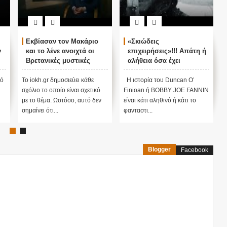
σαν τον Μακάριο
«Σκιώδεις
ΤΟ ΠΑΡΑΔΕΧ
 λένε ανοιχτά οι
επιχειρήσεις»!!! Απάτη ή
ΕΠΙΣΗΜΑ ΓΙ
νικές μυστικές
αλήθεια όσα έχει
ΦΟΡΑ... ΨΥ
σίες...
αποκαλύψει ο Duncan
ΠΟΛΕΜΟΣ ΣΕ
O’Finioan ;;;
ΕΠΙΠΕΔΟ: ‘H
gr δημοσιεύει κάθε
Η ιστορία του Duncan O’
Σειρά ύποπτων ε
syndrome’
ο οποίο είναι σχετικό
Finioan ή BOBBY JOE FANNIN
φαίνεται να στοχ
μα. Ωστόσο, αυτό δεν
είναι κάτι αληθινό ή κάτι το
διπλωματικά πρ
ότι...
φανταστι...
προσωπικό μυστι
Blogger
Facebook