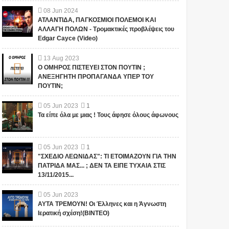
08
Jun
2024
ΑΤΛΑΝΤΙΔΑ, ΠΑΓΚΟΣΜΙΟΙ ΠΟΛΕΜΟΙ ΚΑΙ
ΑΛΛΑΓΗ ΠΟΛΩΝ - Τρομακτικές προβλέψεις του
Edgar Cayce (Video)
13
Aug
2023
Ο ΟΜΗΡΟΣ ΠΙΣΤΕΥΕΙ ΣΤΟΝ ΠΟΥΤΙΝ ;
ΑΝΕΞΗΓΗΤΗ ΠΡΟΠΑΓΑΝΔΑ ΥΠΕΡ ΤΟΥ
ΠΟΥΤΙΝ;
05
Jun
2023
1
Τα είπε όλα με μιας ! Τους άφησε όλους άφωνους
05
Jun
2023
1
"ΣΧΕΔΙΟ ΛΕΩΝΙΔΑΣ": ΤΙ ΕΤΟΙΜΑΖΟΥΝ ΓΙΑ ΤΗΝ
ΠΑΤΡΙΔΑ ΜΑΣ... ; ΔΕΝ ΤΑ ΕΙΠΕ ΤΥΧΑΙΑ ΣΤΙΣ
13/11/2015...
05
Jun
2023
ΑΥΤΑ ΤΡΕΜΟΥΝ! Οι Έλληνες και η Άγνωστη
Ιερατική σχέση!(ΒΙΝΤΕΟ)