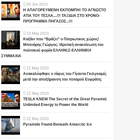
05
Jun
2023
Η ΑΠΑΓΟΡΕΥΜΕΝΗ ΕΚΠΟΜΠΗ! ΤΟ ΑΓΝΩΣΤΟ
ΑΤΙΑ ΤΟΥ ΤΕΣΛΑ....!!! ΤΑΞΙΔΙΑ ΣΤΟ ΧΡΟΝΟ-
ΠΡΟΓΡΑΜΜΑ ΠΗΓΑΣΟΣ...!!!
22
May
2023
Καζάνι που “Βράζει” ο Πατριωτικος χώρος!
Μπινιάρης Γιώργος: Ιδρυτική ανακοίνωση του
πολιτικού φορέα ΕΛΛΗΝΙ.Σ-ΕΛΛΗΝΙΚΗ
ΣΥΜΜΑΧΙΑ
22
May
2023
Ανακαλύφθηκε ο τάφος του Γίγαντα Γκιλγκαμές
μετά την αποξήρανση του ποταμού Ευφράτη;
22
May
2023
TESLA KNEW The Secret of the Great Pyramid:
Unlimited Energy to Power the World
22
May
2023
Pyramids Found Beneath Antarctic Ice