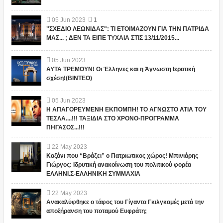
05
Jun
2023
1
"ΣΧΕΔΙΟ ΛΕΩΝΙΔΑΣ": ΤΙ ΕΤΟΙΜΑΖΟΥΝ ΓΙΑ ΤΗΝ ΠΑΤΡΙΔΑ
ΜΑΣ... ; ΔΕΝ ΤΑ ΕΙΠΕ ΤΥΧΑΙΑ ΣΤΙΣ 13/11/2015...
05
Jun
2023
ΑΥΤΑ ΤΡΕΜΟΥΝ! Οι Έλληνες και η Άγνωστη Ιερατική
σχέση!(ΒΙΝΤΕΟ)
05
Jun
2023
Η ΑΠΑΓΟΡΕΥΜΕΝΗ ΕΚΠΟΜΠΗ! ΤΟ ΑΓΝΩΣΤΟ ΑΤΙΑ ΤΟΥ
ΤΕΣΛΑ....!!! ΤΑΞΙΔΙΑ ΣΤΟ ΧΡΟΝΟ-ΠΡΟΓΡΑΜΜΑ
ΠΗΓΑΣΟΣ...!!!
22
May
2023
Καζάνι που “Βράζει” ο Πατριωτικος χώρος! Μπινιάρης
Γιώργος: Ιδρυτική ανακοίνωση του πολιτικού φορέα
ΕΛΛΗΝΙ.Σ-ΕΛΛΗΝΙΚΗ ΣΥΜΜΑΧΙΑ
22
May
2023
Ανακαλύφθηκε ο τάφος του Γίγαντα Γκιλγκαμές μετά την
αποξήρανση του ποταμού Ευφράτη;