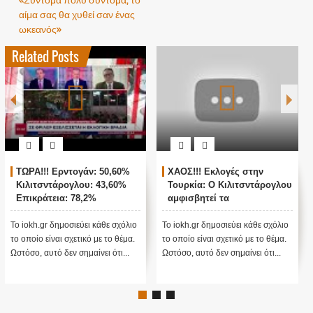
αίμα σας θα χυθεί σαν ένας
ωκεανός»
Related Posts
ΤΩΡΑ!!! Ερντογάν: 50,60%
ΧΑΟΣ!!! Εκλογές στην
Κιλιτσντάρογλου: 43,60%
Τουρκία: Ο Κιλιτσντάρογλου
Επικράτεια: 78,2%
αμφισβητεί τα
αποτελέσματα θα γίνουν
ενστάσεις...
Το iokh.gr δημοσιεύει κάθε σχόλιο
Το iokh.gr δημοσιεύει κάθε σχόλιο
Το
το οποίο είναι σχετικό με το θέμα.
το οποίο είναι σχετικό με το θέμα.
το
Ωστόσο, αυτό δεν σημαίνει ότι...
Ωστόσο, αυτό δεν σημαίνει ότι...
Ωσ