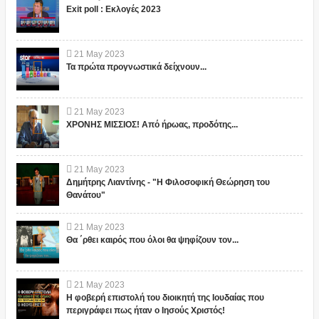
Exit poll : Εκλογές 2023
21
May
2023
Τα πρώτα προγνωστικά δείχνουν...
21
May
2023
ΧΡΟΝΗΣ ΜΙΣΣΙΟΣ! Από ήρωας, προδότης...
21
May
2023
Δημήτρης Λιαντίνης - "Η Φιλοσοφική Θεώρηση του
Θανάτου"
21
May
2023
Θα ΄ρθει καιρός που όλοι θα ψηφίζουν τον...
21
May
2023
Η φοβερή επιστολή του διοικητή της Ιουδαίας που
περιγράφει πως ήταν ο Ιησούς Χριστός!