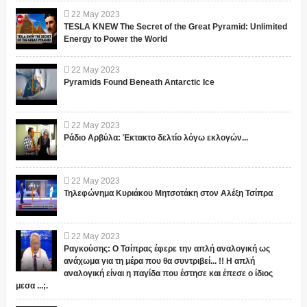
22
May
2023
TESLA KNEW The Secret of the Great Pyramid: Unlimited
Energy to Power the World
22
May
2023
Pyramids Found Beneath Antarctic Ice
22
May
2023
Ράδιο Αρβύλα: Έκτακτο δελτίο λόγω εκλογών...
22
May
2023
Τηλεφώνημα Κυριάκου Μητσοτάκη στον Αλέξη Τσίπρα
22
May
2023
Ραγκούσης: Ο Τσίπρας έφερε την απλή αναλογική ως
ανάχωμα για τη μέρα που θα συντριβεί... !! Η απλή
αναλογική είναι η παγίδα που έστησε και έπεσε ο ίδιος
μεσα ...;.