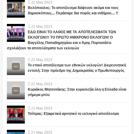
22
May
2023
Βελόπουλος: Το αποτέλεσμα διέψευσε ακόμα και τους
δημοσκόπους.... Περάσαμε δια πυρός και σιδήρου.... !!
22
May
2023
ΕΔΩ ΕΙΝΑΙ ΤΟ ΛΑΘΟΣ ΜΕ ΤΑ ΑΠΟΤΕΛΕΣΜΑΤΑ ΤΩΝ
ΕΚΛΟΓΩΝ!!! ΤΟ ΠΡΩΤΟ ΗΜΙΧΡΟΝΟ ΕΚΛΟΓΩΝ! Ο
Βαγγέλης Παπαδημητρίου και ο Άρης Πορτοσάλτε
σχολιάζουν τα αποτελέσματα των εκλογών
22
May
2023
Το επικό αποτέλεσμα των εθνικών εκλογών! Διερευνητική
εντολή: Στην πρόεδρο της Δημοκρατίας ο Πρωθυπουργός
21
May
2023
Κυριάκος Μητσοτάκης: Στην κυριολεξία όλη η Ελλαδα είναι
σήμερα μπλε
21
May
2023
Τσίπρας: Εξαιρετικά αρνητικό το εκλογικό αποτέλεσμα
21
May
2023