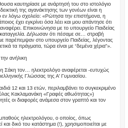
θουσα καυτηρίασε με ανάρτησή του στο ιστολόγιο
δεικτική της αγανάκτησης των γονέων είναι η
ο εν λόγω σχολείο: «Ρώτησα την επιστήμονα, η
άποιος έχει εγκρίνει όσα λέει και μου απάντησε ότι
υ αναφέρει. Επικοινώνησα με το υπουργείο Παιδείας
νω καταγγελία. Δήλωσαν ότι πέσαμε σε… στραβή
με παρέπεμψαν στο υπουργείο Παιδείας, λέγοντας
τικά τα πράγματα, τώρα είναι με “δεμένα χέρια”».
 την ανήλικη
ρη Σάκη τον… ηλεκτρολόγο αναφέρεται -ευτυχώς
οελληνικής Γλώσσας της Α’ Γυμνασίου.
αιδιά 12 και 13 ετών, περιλαμβάνει το συγκεκριμένο
ούλας Κακλαμανάκη «Γραφές αθωότητας»)
ητές οι διαφορές ανάμεσα στον γραπτό και τον
υμπαθούς ηλεκτρολόγου, ο οποίος, όπως
 και δικό του κατάστημα (!), χρησιμοποιείται με