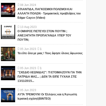
08
Jun
2024
ΑΤΛΑΝΤΙΔΑ, ΠΑΓΚΟΣΜΙΟΙ ΠΟΛΕΜΟΙ ΚΑΙ
ΑΛΛΑΓΗ ΠΟΛΩΝ - Τρομακτικές προβλέψεις του
Edgar Cayce (Video)
13
Aug
2023
Ο ΟΜΗΡΟΣ ΠΙΣΤΕΥΕΙ ΣΤΟΝ ΠΟΥΤΙΝ ;
ΑΝΕΞΗΓΗΤΗ ΠΡΟΠΑΓΑΝΔΑ ΥΠΕΡ ΤΟΥ
ΠΟΥΤΙΝ;
05
Jun
2023
1
Τα είπε όλα με μιας ! Τους άφησε όλους άφωνους
05
Jun
2023
1
"ΣΧΕΔΙΟ ΛΕΩΝΙΔΑΣ": ΤΙ ΕΤΟΙΜΑΖΟΥΝ ΓΙΑ ΤΗΝ
ΠΑΤΡΙΔΑ ΜΑΣ... ; ΔΕΝ ΤΑ ΕΙΠΕ ΤΥΧΑΙΑ ΣΤΙΣ
13/11/2015...
05
Jun
2023
ΑΥΤΑ ΤΡΕΜΟΥΝ! Οι Έλληνες και η Άγνωστη
Ιερατική σχέση!(ΒΙΝΤΕΟ)