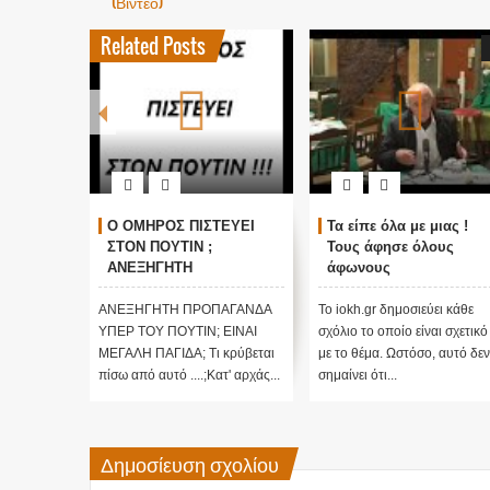
(Βίντεο)
Related Posts
ΓΚΟΣΜΙΟΙ
Ο ΟΜΗΡΟΣ ΠΙΣΤΕΥΕΙ
Τα είπε όλα με μιας !
ΑΛΛΑΓΗ
ΣΤΟΝ ΠΟΥΤΙΝ ;
Τους άφησε όλους
τικές
ΑΝΕΞΗΓΗΤΗ
άφωνους
 Edgar
ΠΡΟΠΑΓΑΝΔΑ ΥΠΕΡ ΤΟΥ
ΠΟΥΤΙΝ;
ι κάθε
ΑΝΕΞΗΓΗΤΗ ΠΡΟΠΑΓΑΝΔΑ
Το iokh.gr δημοσιεύει κάθε
ι σχετικό
ΥΠΕΡ ΤΟΥ ΠΟΥΤΙΝ; ΕΙΝΑΙ
σχόλιο το οποίο είναι σχετικό
 αυτό δεν
ΜΕΓΑΛΗ ΠΑΓΙΔΑ; Τι κρύβεται
με το θέμα. Ωστόσο, αυτό δεν
πίσω από αυτό ....;Κατ' αρχάς...
σημαίνει ότι...
Δημοσίευση σχολίου