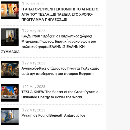
05
Jun
2023
Η ΑΠΑΓΟΡΕΥΜΕΝΗ ΕΚΠΟΜΠΗ! ΤΟ ΑΓΝΩΣΤΟ
ΑΤΙΑ ΤΟΥ ΤΕΣΛΑ....!!! ΤΑΞΙΔΙΑ ΣΤΟ ΧΡΟΝΟ-
ΠΡΟΓΡΑΜΜΑ ΠΗΓΑΣΟΣ...!!!
22
May
2023
Καζάνι που “Βράζει” ο Πατριωτικος χώρος!
Μπινιάρης Γιώργος: Ιδρυτική ανακοίνωση του
πολιτικού φορέα ΕΛΛΗΝΙ.Σ-ΕΛΛΗΝΙΚΗ
ΣΥΜΜΑΧΙΑ
22
May
2023
Ανακαλύφθηκε ο τάφος του Γίγαντα Γκιλγκαμές
μετά την αποξήρανση του ποταμού Ευφράτη;
22
May
2023
TESLA KNEW The Secret of the Great Pyramid:
Unlimited Energy to Power the World
22
May
2023
Pyramids Found Beneath Antarctic Ice