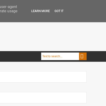
 user-agent
erate usage
LEARN MORE
GOT IT