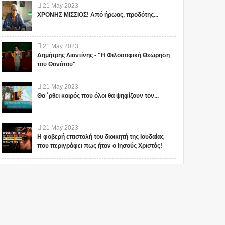
21
May
2023
ΧΡΟΝΗΣ ΜΙΣΣΙΟΣ! Από ήρωας, προδότης...
21
May
2023
Δημήτρης Λιαντίνης - "Η Φιλοσοφική Θεώρηση
του Θανάτου"
21
May
2023
Θα ΄ρθει καιρός που όλοι θα ψηφίζουν τον...
21
May
2023
Η φοβερή επιστολή του διοικητή της Ιουδαίας
που περιγράφει πως ήταν ο Ιησούς Χριστός!