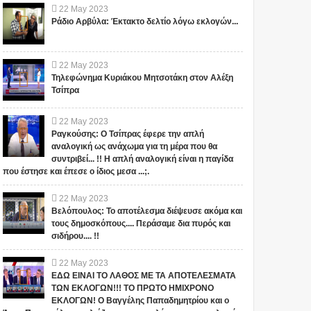
22
May
2023
Ράδιο Αρβύλα: Έκτακτο δελτίο λόγω εκλογών...
22
May
2023
Τηλεφώνημα Κυριάκου Μητσοτάκη στον Αλέξη
Τσίπρα
22
May
2023
Ραγκούσης: Ο Τσίπρας έφερε την απλή
αναλογική ως ανάχωμα για τη μέρα που θα
συντριβεί... !! Η απλή αναλογική είναι η παγίδα
που έστησε και έπεσε ο ίδιος μεσα ...;.
22
May
2023
Βελόπουλος: Το αποτέλεσμα διέψευσε ακόμα και
τους δημοσκόπους.... Περάσαμε δια πυρός και
σιδήρου.... !!
22
May
2023
ΕΔΩ ΕΙΝΑΙ ΤΟ ΛΑΘΟΣ ΜΕ ΤΑ ΑΠΟΤΕΛΕΣΜΑΤΑ
ΤΩΝ ΕΚΛΟΓΩΝ!!! ΤΟ ΠΡΩΤΟ ΗΜΙΧΡΟΝΟ
ΕΚΛΟΓΩΝ! Ο Βαγγέλης Παπαδημητρίου και ο