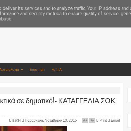
Συγγραφέας Νικόλαος Αργυρίου
deliver its services and to analyze traffic. Your IP address and
formance and security metrics to ensure quality of service, gen
 abuse.
Αρχαιολογία
Επιστήμη
Α.Τ.Ι.Α.
κτικά σε δημοτικό! – ΚΑΤΑΓΓΕΛΙΑ ΣΟΚ
ΙΩΚΗ
Παρασκευή, Νοεμβρίου 13, 2015
A
+
A
-
Print
Email