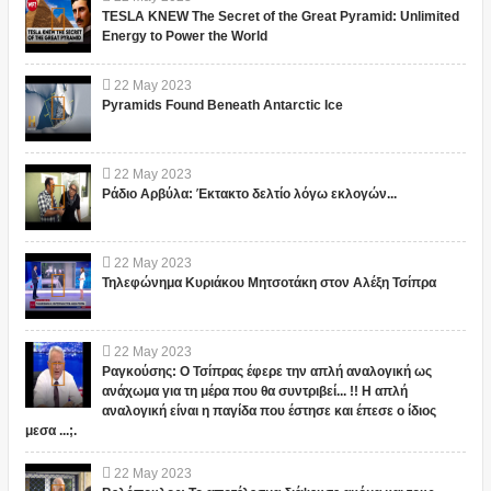
TESLA KNEW The Secret of the Great Pyramid: Unlimited
Energy to Power the World
22
May
2023
Pyramids Found Beneath Antarctic Ice
22
May
2023
Ράδιο Αρβύλα: Έκτακτο δελτίο λόγω εκλογών...
22
May
2023
Τηλεφώνημα Κυριάκου Μητσοτάκη στον Αλέξη Τσίπρα
22
May
2023
Ραγκούσης: Ο Τσίπρας έφερε την απλή αναλογική ως
ανάχωμα για τη μέρα που θα συντριβεί... !! Η απλή
αναλογική είναι η παγίδα που έστησε και έπεσε ο ίδιος
μεσα ...;.
22
May
2023