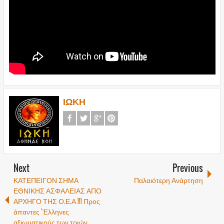
ΙΩΚΗ
Next
Previous
ΚΑΤΕΠΕΙΓΟΝ ΣΗΜΑ
Παλαιότερη Ανάρτηση
ΕΘΝΙΚΗΣ ΑΣΦΑΛΕΙΑΣ ΑΠΟ
ΑΡΧΗΓΟ ΤΗΣ Ο.Ε.Α !!! Προς
άπαντες 'Έλληνες
αξιωματικούς των τριών