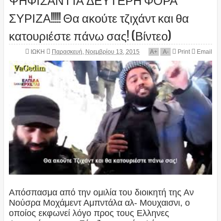
ΣΥΡΙΖΑ!!!!! Θα ακούτε τζιχάντ και θα
κατουριέστε πάνω σας! (Βίντεο)
ΙΩΚΗ
Παρασκευή, Νοεμβρίου 13, 2015
A
+
A
-
Print
Email
Απόσπασμα από την ομιλία του διοικητή της Αν
Νούσρα Μοχάμεντ Αμπντάλα αλ- Μουχαισνι, ο
οποίος εκφωνεί λόγο προς τους Ελληνες