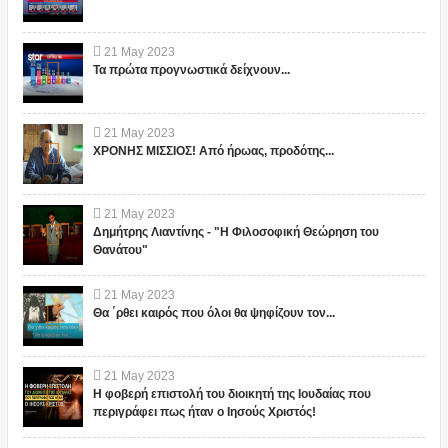
21
May
2023
Τα πρώτα προγνωστικά δείχνουν...
21
May
2023
ΧΡΟΝΗΣ ΜΙΣΣΙΟΣ! Από ήρωας, προδότης...
21
May
2023
Δημήτρης Λιαντίνης - "Η Φιλοσοφική Θεώρηση του
Θανάτου"
21
May
2023
Θα ΄ρθει καιρός που όλοι θα ψηφίζουν τον...
21
May
2023
Η φοβερή επιστολή του διοικητή της Ιουδαίας που
περιγράφει πως ήταν ο Ιησούς Χριστός!