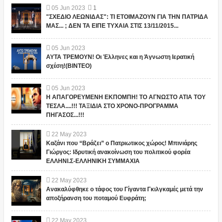
05
Jun
2023
1
"ΣΧΕΔΙΟ ΛΕΩΝΙΔΑΣ": ΤΙ ΕΤΟΙΜΑΖΟΥΝ ΓΙΑ ΤΗΝ ΠΑΤΡΙΔΑ
ΜΑΣ... ; ΔΕΝ ΤΑ ΕΙΠΕ ΤΥΧΑΙΑ ΣΤΙΣ 13/11/2015...
05
Jun
2023
ΑΥΤΑ ΤΡΕΜΟΥΝ! Οι Έλληνες και η Άγνωστη Ιερατική
σχέση!(ΒΙΝΤΕΟ)
05
Jun
2023
Η ΑΠΑΓΟΡΕΥΜΕΝΗ ΕΚΠΟΜΠΗ! ΤΟ ΑΓΝΩΣΤΟ ΑΤΙΑ ΤΟΥ
ΤΕΣΛΑ....!!! ΤΑΞΙΔΙΑ ΣΤΟ ΧΡΟΝΟ-ΠΡΟΓΡΑΜΜΑ
ΠΗΓΑΣΟΣ...!!!
22
May
2023
Καζάνι που “Βράζει” ο Πατριωτικος χώρος! Μπινιάρης
Γιώργος: Ιδρυτική ανακοίνωση του πολιτικού φορέα
ΕΛΛΗΝΙ.Σ-ΕΛΛΗΝΙΚΗ ΣΥΜΜΑΧΙΑ
22
May
2023
Ανακαλύφθηκε ο τάφος του Γίγαντα Γκιλγκαμές μετά την
αποξήρανση του ποταμού Ευφράτη;
22
May
2023