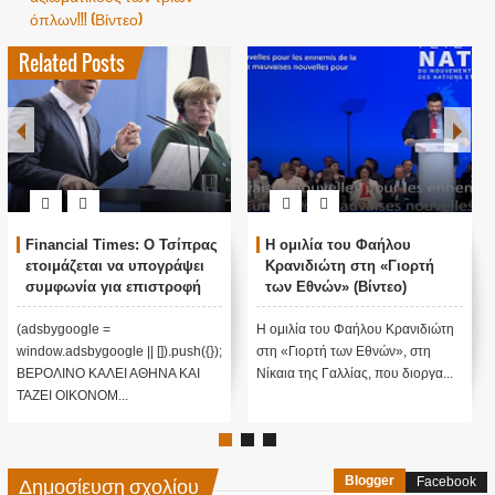
όπλων!!! (Βίντεο)
Related Posts
Financial Times: Ο Τσίπρας
Η ομιλία του Φαήλου
ετοιμάζεται να υπογράψει
Κρανιδιώτη στη «Γιορτή
συμφωνία για επιστροφή
των Εθνών» (Βίντεο)
μεταναστών
(adsbygoogle =
H ομιλία του Φαήλου Κρανιδιώτη
window.adsbygoogle || []).push({});
στη «Γιορτή των Εθνών», στη
ΒΕΡΟΛΙΝΟ ΚΑΛΕΙ ΑΘΗΝΑ ΚΑΙ
Νίκαια της Γαλλίας, που διοργα...
ΤΑΖΕΙ ΟΙΚΟΝΟΜ...
Δημοσίευση σχολίου
Blogger
Facebook