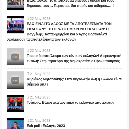
Βελόπουλος: Το αποτέλεσμα διέψευσε ακόμα και τους
δημοσκόπους.... Περάσαμε δια πυρός και σιδήρου.... !!
22
May
2023
ΕΔΩ ΕΙΝΑΙ ΤΟ ΛΑΘΟΣ ΜΕ ΤΑ ΑΠΟΤΕΛΕΣΜΑΤΑ ΤΩΝ
ΕΚΛΟΓΩΝ!!! ΤΟ ΠΡΩΤΟ ΗΜΙΧΡΟΝΟ ΕΚΛΟΓΩΝ! Ο
Βαγγέλης Παπαδημητρίου και ο Άρης Πορτοσάλτε
σχολιάζουν τα αποτελέσματα των εκλογών
22
May
2023
Το επικό αποτέλεσμα των εθνικών εκλογών! Διερευνητική
εντολή: Στην πρόεδρο της Δημοκρατίας ο Πρωθυπουργός
21
May
2023
Κυριάκος Μητσοτάκης: Στην κυριολεξία όλη η Ελλαδα είναι
σήμερα μπλε
21
May
2023
Τσίπρας: Εξαιρετικά αρνητικό το εκλογικό αποτέλεσμα
21
May
2023
Exit poll : Εκλογές 2023