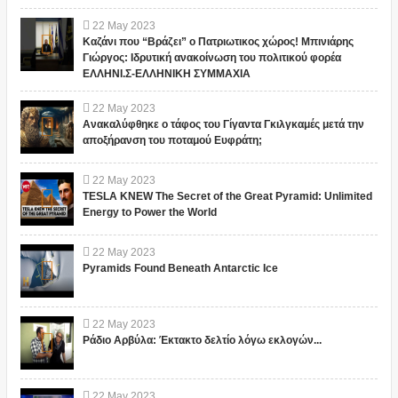
22
May
2023
Καζάνι που “Βράζει” ο Πατριωτικος χώρος! Μπινιάρης
Γιώργος: Ιδρυτική ανακοίνωση του πολιτικού φορέα
ΕΛΛΗΝΙ.Σ-ΕΛΛΗΝΙΚΗ ΣΥΜΜΑΧΙΑ
22
May
2023
Ανακαλύφθηκε ο τάφος του Γίγαντα Γκιλγκαμές μετά την
αποξήρανση του ποταμού Ευφράτη;
22
May
2023
TESLA KNEW The Secret of the Great Pyramid: Unlimited
Energy to Power the World
22
May
2023
Pyramids Found Beneath Antarctic Ice
22
May
2023
Ράδιο Αρβύλα: Έκτακτο δελτίο λόγω εκλογών...
22
May
2023