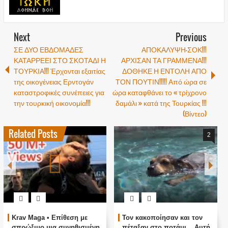
Next
Previous
ΣΕ ΔΥΟ ΕΒΔΟΜΑΔΕΣ
ΑΠΟΚΑΛΥΨΗ-ΣΟΚ!!!
ΚΑΤΑΡΡΕΕΙ ΣΤΟ ΣΚΟΤΑΔΙ Η
ΑΡΧΙΣΑΝ ΤΑ ΓΡΑΜΜΕΝΑ!!!
ΤΟΥΡΚΙΑ!!! Έρχονται εξαιτίας
ΔΟΘΗΚΕ Η ΕΝΤΟΛΗ ΑΠΟ
της οικογένειας Ερντογάν
ΤΟΝ ΠΟΥΤΙΝ!!!!! Από ώρα σε
καταστροφικές συνέπειες για
ώρα καταφθάνει το « τρίχρονο
την τουρκική οικονομία!!!
δαμάλι » κατά της Τουρκίας !!!
(Βίντεο)
Related Posts
2
Krav Maga • Επίθεση με
Τον κακοποίησαν και τον
σπρώξιμο μια συνηθισμένη
πέταξαν στο ποτάμι... Αυτή