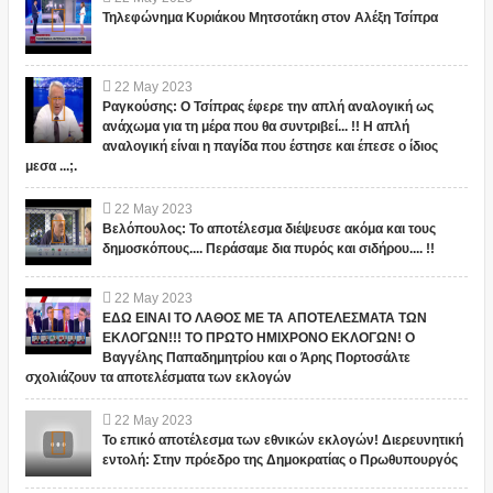
Τηλεφώνημα Κυριάκου Μητσοτάκη στον Αλέξη Τσίπρα
22
May
2023
Ραγκούσης: Ο Τσίπρας έφερε την απλή αναλογική ως
ανάχωμα για τη μέρα που θα συντριβεί... !! Η απλή
αναλογική είναι η παγίδα που έστησε και έπεσε ο ίδιος
μεσα ...;.
22
May
2023
Βελόπουλος: Το αποτέλεσμα διέψευσε ακόμα και τους
δημοσκόπους.... Περάσαμε δια πυρός και σιδήρου.... !!
22
May
2023
ΕΔΩ ΕΙΝΑΙ ΤΟ ΛΑΘΟΣ ΜΕ ΤΑ ΑΠΟΤΕΛΕΣΜΑΤΑ ΤΩΝ
ΕΚΛΟΓΩΝ!!! ΤΟ ΠΡΩΤΟ ΗΜΙΧΡΟΝΟ ΕΚΛΟΓΩΝ! Ο
Βαγγέλης Παπαδημητρίου και ο Άρης Πορτοσάλτε
σχολιάζουν τα αποτελέσματα των εκλογών
22
May
2023
Το επικό αποτέλεσμα των εθνικών εκλογών! Διερευνητική
εντολή: Στην πρόεδρο της Δημοκρατίας ο Πρωθυπουργός