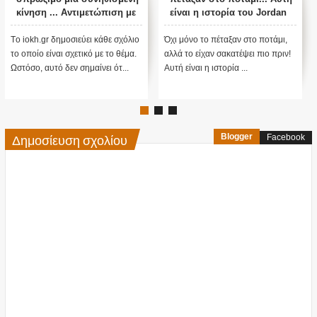
κίνηση ... Αντιμετώπιση με
είναι η ιστορία του Jordan
κλείδωμα κεφαλής
ενός γενναίου κουταβιού!
αντιπάλου ... (Βίντεο)
Πάρτε χαρτομάντιλα πριν
Tο iokh.gr δημοσιεύει κάθε σχόλιο
Όχι μόνο το πέταξαν στο ποτάμι,
δείτε αυτό το βίντεο
το οποίο είναι σχετικό με το θέμα.
αλλά το είχαν σακατέψει πιο πριν!
Ωστόσο, αυτό δεν σημαίνει ότ...
Αυτή είναι η ιστορία ...
Δημοσίευση σχολίου
Blogger
Facebook