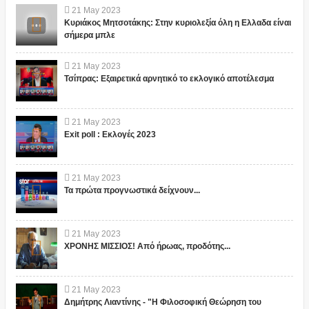
21
May
2023
Κυριάκος Μητσοτάκης: Στην κυριολεξία όλη η Ελλαδα είναι
σήμερα μπλε
21
May
2023
Τσίπρας: Εξαιρετικά αρνητικό το εκλογικό αποτέλεσμα
21
May
2023
Exit poll : Εκλογές 2023
21
May
2023
Τα πρώτα προγνωστικά δείχνουν...
21
May
2023
ΧΡΟΝΗΣ ΜΙΣΣΙΟΣ! Από ήρωας, προδότης...
21
May
2023
Δημήτρης Λιαντίνης - "Η Φιλοσοφική Θεώρηση του