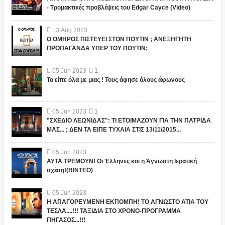
- Τρομακτικές προβλέψεις του Edgar Cayce (Video)
13
Aug
2023
Ο ΟΜΗΡΟΣ ΠΙΣΤΕΥΕΙ ΣΤΟΝ ΠΟΥΤΙΝ ; ΑΝΕΞΗΓΗΤΗ
ΠΡΟΠΑΓΑΝΔΑ ΥΠΕΡ ΤΟΥ ΠΟΥΤΙΝ;
05
Jun
2023
1
Τα είπε όλα με μιας ! Τους άφησε όλους άφωνους
05
Jun
2023
1
"ΣΧΕΔΙΟ ΛΕΩΝΙΔΑΣ": ΤΙ ΕΤΟΙΜΑΖΟΥΝ ΓΙΑ ΤΗΝ ΠΑΤΡΙΔΑ
ΜΑΣ... ; ΔΕΝ ΤΑ ΕΙΠΕ ΤΥΧΑΙΑ ΣΤΙΣ 13/11/2015...
05
Jun
2023
ΑΥΤΑ ΤΡΕΜΟΥΝ! Οι Έλληνες και η Άγνωστη Ιερατική
σχέση!(ΒΙΝΤΕΟ)
05
Jun
2023
Η ΑΠΑΓΟΡΕΥΜΕΝΗ ΕΚΠΟΜΠΗ! ΤΟ ΑΓΝΩΣΤΟ ΑΤΙΑ ΤΟΥ
ΤΕΣΛΑ....!!! ΤΑΞΙΔΙΑ ΣΤΟ ΧΡΟΝΟ-ΠΡΟΓΡΑΜΜΑ
ΠΗΓΑΣΟΣ...!!!