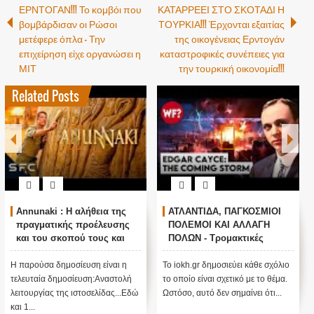
ΕΡΝΤΟΓΑΝ!!! Το κομβόι που
ΚΑΤΑΡΡΕΕΙ ΣΤΟ ΣΚΟΤΑΔΙ Η
βομβάρδισαν οι Ρώσοι
ΤΟΥΡΚΙΑ!!! Έρχονται εξαιτίας
μετέφερε όπλα – Την
της οικογένειας Ερντογάν
επιχείρηση είχε οργανώσει η
καταστροφικές συνέπειες για
ΜΙΤ
την τουρκική οικονομία!!!
Related Posts
Annunaki : Η αλήθεια της
ΑΤΛΑΝΤΙΔΑ, ΠΑΓΚΟΣΜΙΟΙ
πραγματικής προέλευσης
ΠΟΛΕΜΟΙ ΚΑΙ ΑΛΛΑΓΗ
και του σκοπού τους και
ΠΟΛΩΝ - Τρομακτικές
αναστολή λειτουργίας μας
προβλέψεις του Edgar
....
Cayce (Video)
Η παρούσα δημοσίευση είναι η
Το iokh.gr δημοσιεύει κάθε σχόλιο
τελευταία δημοσίευση:Αναστολή
το οποίο είναι σχετικό με το θέμα.
λειτουργίας της ιστοσελίδας...Εδώ
Ωστόσο, αυτό δεν σημαίνει ότι...
και 1...