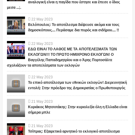
αναλογική είναι η παγίδα που έστησε και έπεσε ο ίδιος
μεσα ...;.
22
May
2023
Βελόπουλος: Το αποτέλεσμα διέψευσε ακόμα και τους
δημοσκόπους.... Περάσαμε δια πυρός και σιδήρου.... !!
22
May
2023
ΕΔΩ ΕΙΝΑΙ ΤΟ ΛΑΘΟΣ ΜΕ ΤΑ ΑΠΟΤΕΛΕΣΜΑΤΑ ΤΩΝ
ΕΚΛΟΓΩΝ!!! ΤΟ ΠΡΩΤΟ ΗΜΙΧΡΟΝΟ ΕΚΛΟΓΩΝ! Ο
Βαγγέλης Παπαδημητρίου και ο Άρης Πορτοσάλτε
σχολιάζουν τα αποτελέσματα των εκλογών
22
May
2023
Το επικό αποτέλεσμα των εθνικών εκλογών! Διερευνητική
εντολή: Στην πρόεδρο της Δημοκρατίας ο Πρωθυπουργός
21
May
2023
Κυριάκος Μητσοτάκης: Στην κυριολεξία όλη η Ελλαδα είναι
σήμερα μπλε
21
May
2023
Τσίπρας: Εξαιρετικά αρνητικό το εκλογικό αποτέλεσμα