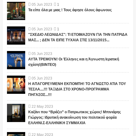
05
Jun
2023
1
Τα είπε όλα με μιας ! Τους άφησε όλους άφωνους
05
Jun
2023
1
"ΣΧΕΔΙΟ ΛΕΩΝΙΔΑΣ": ΤΙ ΕΤΟΙΜΑΖΟΥΝ ΓΙΑ ΤΗΝ ΠΑΤΡΙΔΑ
ΜΑΣ... ; ΔΕΝ ΤΑ ΕΙΠΕ ΤΥΧΑΙΑ ΣΤΙΣ 13/11/2015...
05
Jun
2023
ΑΥΤΑ ΤΡΕΜΟΥΝ! Οι Έλληνες και η Άγνωστη Ιερατική
σχέση!(ΒΙΝΤΕΟ)
05
Jun
2023
Η ΑΠΑΓΟΡΕΥΜΕΝΗ ΕΚΠΟΜΠΗ! ΤΟ ΑΓΝΩΣΤΟ ΑΤΙΑ ΤΟΥ
ΤΕΣΛΑ....!!! ΤΑΞΙΔΙΑ ΣΤΟ ΧΡΟΝΟ-ΠΡΟΓΡΑΜΜΑ
ΠΗΓΑΣΟΣ...!!!
22
May
2023
Καζάνι που “Βράζει” ο Πατριωτικος χώρος! Μπινιάρης
Γιώργος: Ιδρυτική ανακοίνωση του πολιτικού φορέα
ΕΛΛΗΝΙ.Σ-ΕΛΛΗΝΙΚΗ ΣΥΜΜΑΧΙΑ
22
May
2023