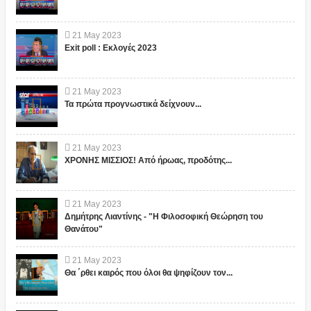
21
May
2023
Exit poll : Εκλογές 2023
21
May
2023
Τα πρώτα προγνωστικά δείχνουν...
21
May
2023
ΧΡΟΝΗΣ ΜΙΣΣΙΟΣ! Από ήρωας, προδότης...
21
May
2023
Δημήτρης Λιαντίνης - "Η Φιλοσοφική Θεώρηση του
Θανάτου"
21
May
2023
Θα ΄ρθει καιρός που όλοι θα ψηφίζουν τον...