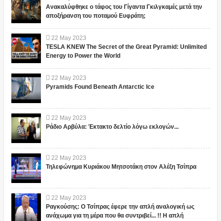
Ανακαλύφθηκε ο τάφος του Γίγαντα Γκιλγκαμές μετά την
αποξήρανση του ποταμού Ευφράτη;
22
May
2023
TESLA KNEW The Secret of the Great Pyramid: Unlimited
Energy to Power the World
22
May
2023
Pyramids Found Beneath Antarctic Ice
22
May
2023
Ράδιο Αρβύλα: Έκτακτο δελτίο λόγω εκλογών...
22
May
2023
Τηλεφώνημα Κυριάκου Μητσοτάκη στον Αλέξη Τσίπρα
22
May
2023
Ραγκούσης: Ο Τσίπρας έφερε την απλή αναλογική ως
ανάχωμα για τη μέρα που θα συντριβεί... !! Η απλή