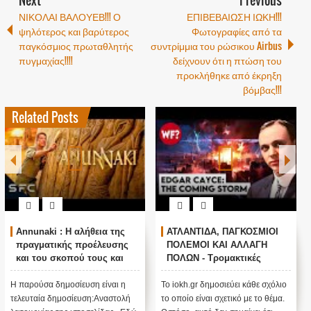
Next
Previous
ΝΙΚΟΛΑΙ ΒΑΛΟΥΕΒ!!! Ο
ΕΠΙΒΕΒΑΙΩΣΗ ΙΩΚΗ!!!
ψηλότερος και βαρύτερος
Φωτογραφίες από τα
παγκόσμιος πρωταθλητής
συντρίμμια του ρώσικου Airbus
πυγμαχίας!!!!
δείχνουν ότι η πτώση του
προκλήθηκε από έκρηξη
βόμβας!!!
Related Posts
1
Ο ΟΜΗΡΟΣ ΠΙΣΤΕΥΕΙ ΣΤΟΝ
Τα είπε όλα με μιας ! Τους
ΠΟΥΤΙΝ ; ΑΝΕΞΗΓΗΤΗ
άφησε όλους άφωνους
ΠΡΟΠΑΓΑΝΔΑ ΥΠΕΡ ΤΟΥ
ΠΟΥΤΙΝ;
Το iokh.gr δημοσιεύει κάθε σχόλιο
ΑΝΕΞΗΓΗΤΗ ΠΡΟΠΑΓΑΝΔΑ
το οποίο είναι σχετικό με το θέμα.
ΥΠΕΡ ΤΟΥ ΠΟΥΤΙΝ; ΕΙΝΑΙ
Ωστόσο, αυτό δεν σημαίνει ότι...