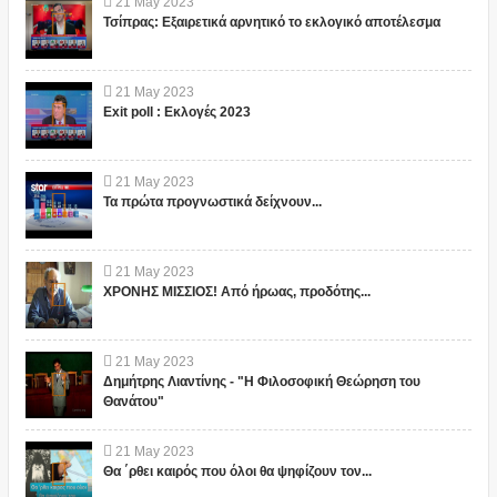
21
May
2023
Τσίπρας: Εξαιρετικά αρνητικό το εκλογικό αποτέλεσμα
21
May
2023
Exit poll : Εκλογές 2023
21
May
2023
Τα πρώτα προγνωστικά δείχνουν...
21
May
2023
ΧΡΟΝΗΣ ΜΙΣΣΙΟΣ! Από ήρωας, προδότης...
21
May
2023
Δημήτρης Λιαντίνης - "Η Φιλοσοφική Θεώρηση του
Θανάτου"
21
May
2023
Θα ΄ρθει καιρός που όλοι θα ψηφίζουν τον...