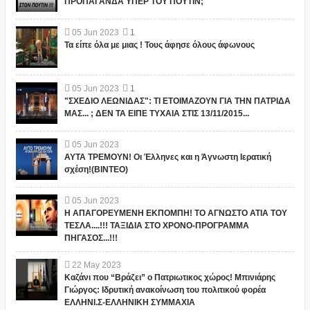
ΠΡΟΠΑΓΑΝΔΑ ΥΠΕΡ ΤΟΥ ΠΟΥΤΙΝ;
05
Jun
2023
1
Τα είπε όλα με μιας ! Τους άφησε όλους άφωνους
05
Jun
2023
1
"ΣΧΕΔΙΟ ΛΕΩΝΙΔΑΣ": ΤΙ ΕΤΟΙΜΑΖΟΥΝ ΓΙΑ ΤΗΝ ΠΑΤΡΙΔΑ
ΜΑΣ... ; ΔΕΝ ΤΑ ΕΙΠΕ ΤΥΧΑΙΑ ΣΤΙΣ 13/11/2015...
05
Jun
2023
ΑΥΤΑ ΤΡΕΜΟΥΝ! Οι Έλληνες και η Άγνωστη Ιερατική
σχέση!(ΒΙΝΤΕΟ)
05
Jun
2023
Η ΑΠΑΓΟΡΕΥΜΕΝΗ ΕΚΠΟΜΠΗ! ΤΟ ΑΓΝΩΣΤΟ ΑΤΙΑ ΤΟΥ
ΤΕΣΛΑ....!!! ΤΑΞΙΔΙΑ ΣΤΟ ΧΡΟΝΟ-ΠΡΟΓΡΑΜΜΑ
ΠΗΓΑΣΟΣ...!!!
22
May
2023
Καζάνι που “Βράζει” ο Πατριωτικος χώρος! Μπινιάρης
Γιώργος: Ιδρυτική ανακοίνωση του πολιτικού φορέα
ΕΛΛΗΝΙ.Σ-ΕΛΛΗΝΙΚΗ ΣΥΜΜΑΧΙΑ