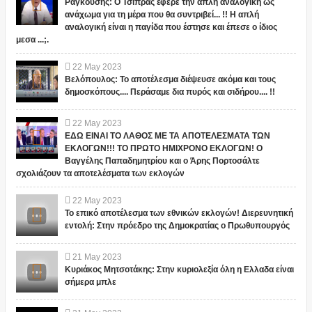
Ραγκούσης: Ο Τσίπρας έφερε την απλή αναλογική ως
ανάχωμα για τη μέρα που θα συντριβεί... !! Η απλή
αναλογική είναι η παγίδα που έστησε και έπεσε ο ίδιος
μεσα ...;.
22
May
2023
Βελόπουλος: Το αποτέλεσμα διέψευσε ακόμα και τους
δημοσκόπους.... Περάσαμε δια πυρός και σιδήρου.... !!
22
May
2023
ΕΔΩ ΕΙΝΑΙ ΤΟ ΛΑΘΟΣ ΜΕ ΤΑ ΑΠΟΤΕΛΕΣΜΑΤΑ ΤΩΝ
ΕΚΛΟΓΩΝ!!! ΤΟ ΠΡΩΤΟ ΗΜΙΧΡΟΝΟ ΕΚΛΟΓΩΝ! Ο
Βαγγέλης Παπαδημητρίου και ο Άρης Πορτοσάλτε
σχολιάζουν τα αποτελέσματα των εκλογών
22
May
2023
Το επικό αποτέλεσμα των εθνικών εκλογών! Διερευνητική
εντολή: Στην πρόεδρο της Δημοκρατίας ο Πρωθυπουργός
21
May
2023
Κυριάκος Μητσοτάκης: Στην κυριολεξία όλη η Ελλαδα είναι
σήμερα μπλε