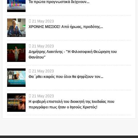
Τα πρώτα προγνωστικά δείχνουν...
21
May
2023
ΧΡΟΝΗΣ ΜΙΣΣΙΟΣ! Από ήρωας, προδότης...
21
May
2023
Δημήτρης Λιαντίνης - "Η Φιλοσοφική Θεώρηση του
Θανάτου"
21
May
2023
Θα ΄ρθει καιρός που όλοι θα ψηφίζουν τον...
21
May
2023
Η φοβερή επιστολή του διοικητή της Ιουδαίας που
περιγράφει πως ήταν ο Ιησούς Χριστός!