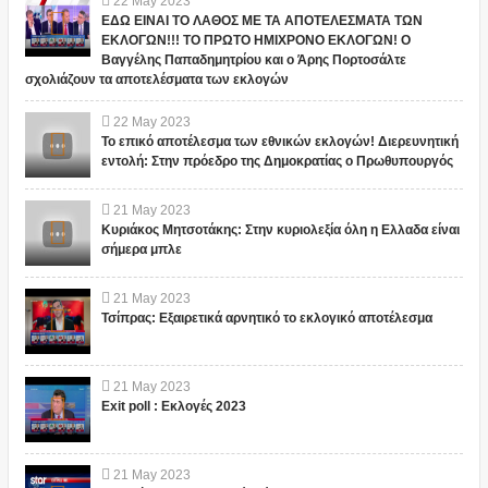
22
May
2023
ΕΔΩ ΕΙΝΑΙ ΤΟ ΛΑΘΟΣ ΜΕ ΤΑ ΑΠΟΤΕΛΕΣΜΑΤΑ ΤΩΝ
ΕΚΛΟΓΩΝ!!! ΤΟ ΠΡΩΤΟ ΗΜΙΧΡΟΝΟ ΕΚΛΟΓΩΝ! Ο
Βαγγέλης Παπαδημητρίου και ο Άρης Πορτοσάλτε
σχολιάζουν τα αποτελέσματα των εκλογών
22
May
2023
Το επικό αποτέλεσμα των εθνικών εκλογών! Διερευνητική
εντολή: Στην πρόεδρο της Δημοκρατίας ο Πρωθυπουργός
21
May
2023
Κυριάκος Μητσοτάκης: Στην κυριολεξία όλη η Ελλαδα είναι
σήμερα μπλε
21
May
2023
Τσίπρας: Εξαιρετικά αρνητικό το εκλογικό αποτέλεσμα
21
May
2023
Exit poll : Εκλογές 2023
21
May
2023