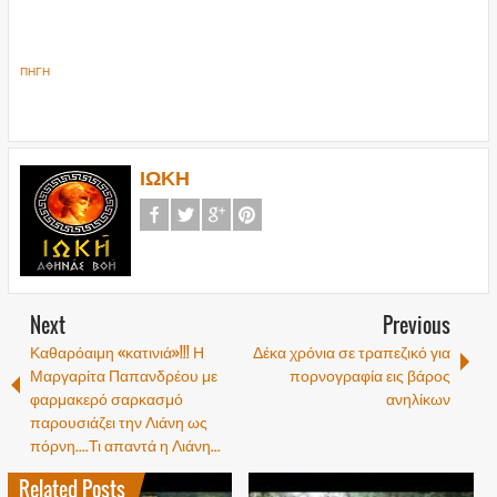
ΠΗΓΗ
ΙΩΚΗ
Next
Previous
Καθαρόαιμη «κατινιά»!!! Η
Δέκα χρόνια σε τραπεζικό για
Μαργαρίτα Παπανδρέου με
πορνογραφία εις βάρος
φαρμακερό σαρκασμό
ανηλίκων
παρουσιάζει την Λιάνη ως
πόρνη....Τι απαντά η Λιάνη...
Related Posts