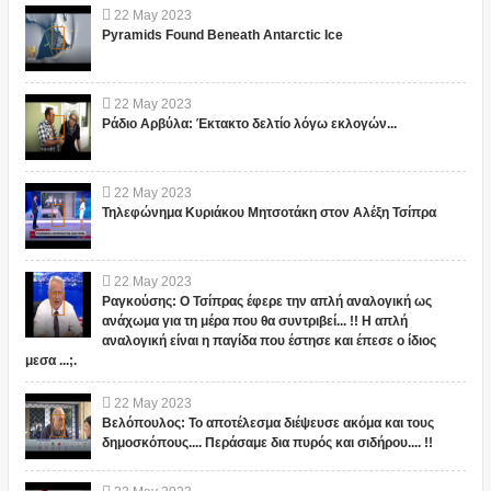
22
May
2023
Pyramids Found Beneath Antarctic Ice
22
May
2023
Ράδιο Αρβύλα: Έκτακτο δελτίο λόγω εκλογών...
22
May
2023
Τηλεφώνημα Κυριάκου Μητσοτάκη στον Αλέξη Τσίπρα
22
May
2023
Ραγκούσης: Ο Τσίπρας έφερε την απλή αναλογική ως
ανάχωμα για τη μέρα που θα συντριβεί... !! Η απλή
αναλογική είναι η παγίδα που έστησε και έπεσε ο ίδιος
μεσα ...;.
22
May
2023
Βελόπουλος: Το αποτέλεσμα διέψευσε ακόμα και τους
δημοσκόπους.... Περάσαμε δια πυρός και σιδήρου.... !!