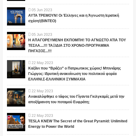
05
Jun
2023
ΑΥΤΑ ΤΡΕΜΟΥΝ! Οι Έλληνες και η Άγνωστη Ιερατική
σχέση!(ΒΙΝΤΕΟ)
05
Jun
2023
Η ΑΠΑΓΟΡΕΥΜΕΝΗ ΕΚΠΟΜΠΗ! ΤΟ ΑΓΝΩΣΤΟ ΑΤΙΑ ΤΟΥ
ΤΕΣΛΑ....!!! ΤΑΞΙΔΙΑ ΣΤΟ ΧΡΟΝΟ-ΠΡΟΓΡΑΜΜΑ
ΠΗΓΑΣΟΣ...!!!
22
May
2023
Καζάνι που “Βράζει” ο Πατριωτικος χώρος! Μπινιάρης
Γιώργος: Ιδρυτική ανακοίνωση του πολιτικού φορέα
ΕΛΛΗΝΙ.Σ-ΕΛΛΗΝΙΚΗ ΣΥΜΜΑΧΙΑ
22
May
2023
Ανακαλύφθηκε ο τάφος του Γίγαντα Γκιλγκαμές μετά την
αποξήρανση του ποταμού Ευφράτη;
22
May
2023
TESLA KNEW The Secret of the Great Pyramid: Unlimited
Energy to Power the World