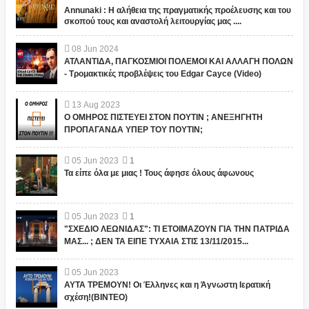
Annunaki : Η αλήθεια της πραγματικής προέλευσης και του
σκοπού τους και αναστολή λειτουργίας μας ....
08
Jun
2024
ΑΤΛΑΝΤΙΔΑ, ΠΑΓΚΟΣΜΙΟΙ ΠΟΛΕΜΟΙ ΚΑΙ ΑΛΛΑΓΗ ΠΟΛΩΝ
- Τρομακτικές προβλέψεις του Edgar Cayce (Video)
13
Aug
2023
Ο ΟΜΗΡΟΣ ΠΙΣΤΕΥΕΙ ΣΤΟΝ ΠΟΥΤΙΝ ; ΑΝΕΞΗΓΗΤΗ
ΠΡΟΠΑΓΑΝΔΑ ΥΠΕΡ ΤΟΥ ΠΟΥΤΙΝ;
05
Jun
2023
1
Τα είπε όλα με μιας ! Τους άφησε όλους άφωνους
05
Jun
2023
1
"ΣΧΕΔΙΟ ΛΕΩΝΙΔΑΣ": ΤΙ ΕΤΟΙΜΑΖΟΥΝ ΓΙΑ ΤΗΝ ΠΑΤΡΙΔΑ
ΜΑΣ... ; ΔΕΝ ΤΑ ΕΙΠΕ ΤΥΧΑΙΑ ΣΤΙΣ 13/11/2015...
05
Jun
2023
ΑΥΤΑ ΤΡΕΜΟΥΝ! Οι Έλληνες και η Άγνωστη Ιερατική
σχέση!(ΒΙΝΤΕΟ)