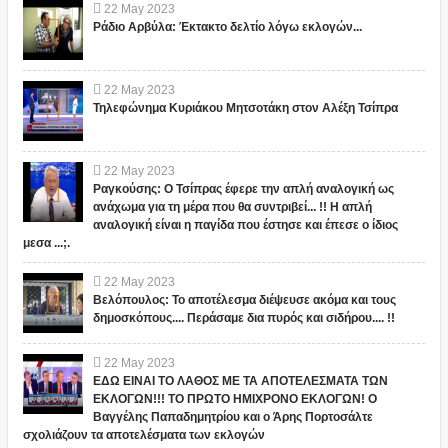
22
May
2023
Ράδιο Αρβύλα: Έκτακτο δελτίο λόγω εκλογών...
22
May
2023
Τηλεφώνημα Κυριάκου Μητσοτάκη στον Αλέξη Τσίπρα
22
May
2023
Ραγκούσης: Ο Τσίπρας έφερε την απλή αναλογική ως
ανάχωμα για τη μέρα που θα συντριβεί... !! Η απλή
αναλογική είναι η παγίδα που έστησε και έπεσε ο ίδιος
μεσα ...;.
22
May
2023
Βελόπουλος: Το αποτέλεσμα διέψευσε ακόμα και τους
δημοσκόπους.... Περάσαμε δια πυρός και σιδήρου.... !!
22
May
2023
ΕΔΩ ΕΙΝΑΙ ΤΟ ΛΑΘΟΣ ΜΕ ΤΑ ΑΠΟΤΕΛΕΣΜΑΤΑ ΤΩΝ
ΕΚΛΟΓΩΝ!!! ΤΟ ΠΡΩΤΟ ΗΜΙΧΡΟΝΟ ΕΚΛΟΓΩΝ! Ο
Βαγγέλης Παπαδημητρίου και ο Άρης Πορτοσάλτε
σχολιάζουν τα αποτελέσματα των εκλογών