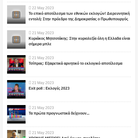
22
May
2023
Το επικό αποτέλεσμα των εθνικών εκλογών! Διερευνητική
εντολή: Στην πρόεδρο της Δημοκρατίας ο Πρωθυπουργός
21
May
2023
Κυριάκος Μητσοτάκης: Στην κυριολεξία όλη η Ελλαδα είναι
σήμερα μπλε
21
May
2023
Τσίπρας: Εξαιρετικά αρνητικό το εκλογικό αποτέλεσμα
21
May
2023
Exit poll : Εκλογές 2023
21
May
2023
Τα πρώτα προγνωστικά δείχνουν...
21
May
2023