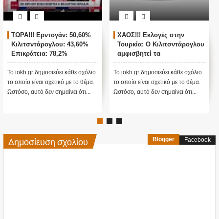
ν
ΖΩΝΤΑΝΗ ΣΥΝΔΕΣΗ ΜΕ
Παγκόσμιο σοκ για
άρογλου
ΑΓΚΥΡΑ - ΘΡΙΛΕΡ ΜΕ ΤΙΣ
βιολογικά εργαστήρια
ΤΟΥΡΚΙΚΕΣ ΕΚΛΟΓΕΣ !
ΗΠΑ στην Ουκρανία
νουν
ε σχόλιο
Το iokh.gr δημοσιεύει κάθε σχόλιο
Στις 26 Φεβρουαρίου 2022,
το θέμα.
το οποίο είναι σχετικό με το θέμα.
ΗΠΑ διέγραψαν όλα τα έγγ
ότι...
Ωστόσο, αυτό δεν σημαίνει ότι...
ενός Εργαστηρίου Βιοόπλω
στη...
Δημοσίευση σχολίου
Blogger
Facebook