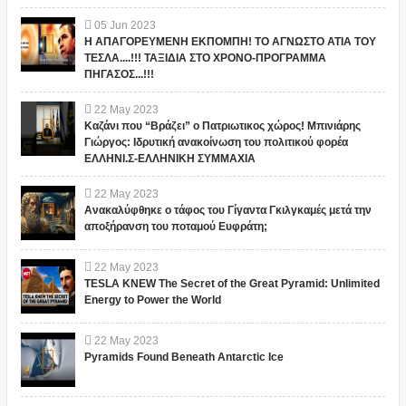
05
Jun
2023
Η ΑΠΑΓΟΡΕΥΜΕΝΗ ΕΚΠΟΜΠΗ! ΤΟ ΑΓΝΩΣΤΟ ΑΤΙΑ ΤΟΥ
ΤΕΣΛΑ....!!! ΤΑΞΙΔΙΑ ΣΤΟ ΧΡΟΝΟ-ΠΡΟΓΡΑΜΜΑ
ΠΗΓΑΣΟΣ...!!!
22
May
2023
Καζάνι που “Βράζει” ο Πατριωτικος χώρος! Μπινιάρης
Γιώργος: Ιδρυτική ανακοίνωση του πολιτικού φορέα
ΕΛΛΗΝΙ.Σ-ΕΛΛΗΝΙΚΗ ΣΥΜΜΑΧΙΑ
22
May
2023
Ανακαλύφθηκε ο τάφος του Γίγαντα Γκιλγκαμές μετά την
αποξήρανση του ποταμού Ευφράτη;
22
May
2023
TESLA KNEW The Secret of the Great Pyramid: Unlimited
Energy to Power the World
22
May
2023
Pyramids Found Beneath Antarctic Ice