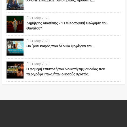
ΧΡΟΝΗΣ ΜΙΣΣΙΟΣ! Από ήρωας, προδότης...
21
May
2023
Δημήτρης Λιαντίνης - "Η Φιλοσοφική Θεώρηση του
Θανάτου"
21
May
2023
Θα ΄ρθει καιρός που όλοι θα ψηφίζουν τον...
21
May
2023
Η φοβερή επιστολή του διοικητή της Ιουδαίας που
περιγράφει πως ήταν ο Ιησούς Χριστός!