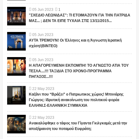
05
Jun
2023
1
"ΣΧΕΔΙΟ ΛΕΩΝΙΔΑΣ": ΤΙ ΕΤΟΙΜΑΖΟΥΝ ΓΙΑ ΤΗΝ ΠΑΤΡΙΔΑ
ΜΑΣ... ; ΔΕΝ ΤΑ ΕΙΠΕ ΤΥΧΑΙΑ ΣΤΙΣ 13/11/2015...
05
Jun
2023
ΑΥΤΑ ΤΡΕΜΟΥΝ! Οι Έλληνες και η Άγνωστη Ιερατική
σχέση!(ΒΙΝΤΕΟ)
05
Jun
2023
Η ΑΠΑΓΟΡΕΥΜΕΝΗ ΕΚΠΟΜΠΗ! ΤΟ ΑΓΝΩΣΤΟ ΑΤΙΑ ΤΟΥ
ΤΕΣΛΑ....!!! ΤΑΞΙΔΙΑ ΣΤΟ ΧΡΟΝΟ-ΠΡΟΓΡΑΜΜΑ
ΠΗΓΑΣΟΣ...!!!
22
May
2023
Καζάνι που “Βράζει” ο Πατριωτικος χώρος! Μπινιάρης
Γιώργος: Ιδρυτική ανακοίνωση του πολιτικού φορέα
ΕΛΛΗΝΙ.Σ-ΕΛΛΗΝΙΚΗ ΣΥΜΜΑΧΙΑ
22
May
2023
Ανακαλύφθηκε ο τάφος του Γίγαντα Γκιλγκαμές μετά την
αποξήρανση του ποταμού Ευφράτη;