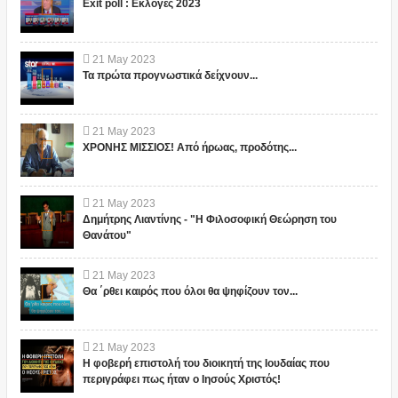
Exit poll : Εκλογές 2023
21
May
2023
Τα πρώτα προγνωστικά δείχνουν...
21
May
2023
ΧΡΟΝΗΣ ΜΙΣΣΙΟΣ! Από ήρωας, προδότης...
21
May
2023
Δημήτρης Λιαντίνης - "Η Φιλοσοφική Θεώρηση του
Θανάτου"
21
May
2023
Θα ΄ρθει καιρός που όλοι θα ψηφίζουν τον...
21
May
2023
Η φοβερή επιστολή του διοικητή της Ιουδαίας που
περιγράφει πως ήταν ο Ιησούς Χριστός!