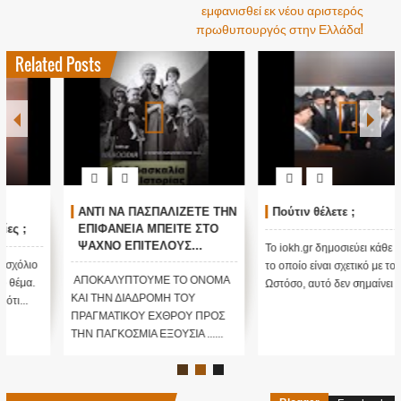
εμφανισθεί εκ νέου αριστερός
πρωθυπουργός στην Ελλάδα!
Related Posts
ΑΝΤΙ ΝΑ ΠΑΣΠΑΛΙΖΕΤΕ ΤΗΝ
Πούτιν θέλετε ;
ΕΠΙΦΑΝΕΙΑ ΜΠΕΙΤΕ ΣΤΟ
ΨΑΧΝΟ ΕΠΙΤΕΛΟΥΣ...
Το iokh.gr δημοσιεύει κάθε σχόλιο
ΑΛΗΘΕΙΑ ΠΟΙΟ
το οποίο είναι σχετικό με το θέμα.
ΠΡΑΓΜΑΤΙΚΑ ΕΙΝΑΙ ΤΟ
ΑΠΟΚΑΛΥΠΤΟΥΜΕ ΤΟ ΟΝΟΜΑ
Ωστόσο, αυτό δεν σημαίνει ότι...
ΟΝΟΜΑ ΤΟΥ ΕΧΘΡΟΥ; ΠΩΣ
ΚΑΙ ΤΗΝ ΔΙΑΔΡΟΜΗ ΤΟΥ
ΤΑ ΕΚΑΝΕ ΟΛΑ... ΑΛΛΙΩΣ...
ΠΡΑΓΜΑΤΙΚΟΥ ΕΧΘΡΟΥ ΠΡΟΣ
ΚΙ ΟΛΑ ΚΑΤΑ ΤΗΣ
ΤΗΝ ΠΑΓΚΟΣΜΙΑ ΕΞΟΥΣΙΑ ......
ΑΝΘΡΩΠΟΤΗΤΑΣ...;;;