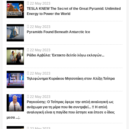
22
May
2023
TESLA KNEW The Secret of the Great Pyramid: Unlimited
Energy to Power the World
22
May
2023
Pyramids Found Beneath Antarctic Ice
22
May
2023
Ράδιο Αρβύλα: Έκτακτο δελτίο λόγω εκλογών...
22
May
2023
Τηλεφώνημα Κυριάκου Μητσοτάκη στον Αλέξη Τσίπρα
22
May
2023
Ραγκούσης: Ο Τσίπρας έφερε την απλή αναλογική ως
ανάχωμα για τη μέρα που θα συντριβεί... !! Η απλή
αναλογική είναι η παγίδα που έστησε και έπεσε ο ίδιος
μεσα ...;.
22
May
2023