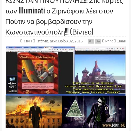
των Illuminati ο Ζιρινόφσκι λέει στον
Πούτιν να βομβαρδίσουν την
Κωνσταντινούπολη!!! (Βίντεο)
ΙΩΚΗ
Τετάρτη, Δεκεμβρίου 02, 2015
A
+
A
-
Print
Email