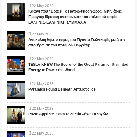
22
May
2023
Καζάνι που “Βράζει” ο Πατριωτικος χώρος! Μπινιάρης
Γιώργος: Ιδρυτική ανακοίνωση του πολιτικού φορέα
ΕΛΛΗΝΙ.Σ-ΕΛΛΗΝΙΚΗ ΣΥΜΜΑΧΙΑ
22
May
2023
Ανακαλύφθηκε ο τάφος του Γίγαντα Γκιλγκαμές μετά την
αποξήρανση του ποταμού Ευφράτη;
22
May
2023
TESLA KNEW The Secret of the Great Pyramid: Unlimited
Energy to Power the World
22
May
2023
Pyramids Found Beneath Antarctic Ice
22
May
2023
Ράδιο Αρβύλα: Έκτακτο δελτίο λόγω εκλογών...
22
May
2023