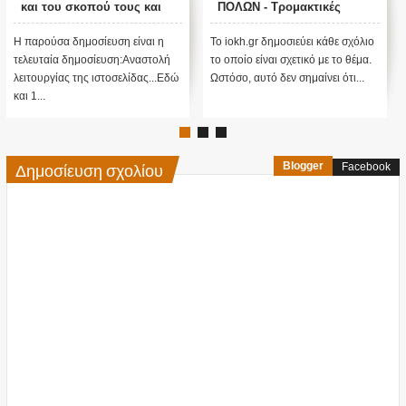
ικές
ΠΡΟΠΑΓΑΝΔΑ ΥΠΕΡ ΤΟΥ
Edgar
ΠΟΥΤΙΝ;
Το iokh.gr δημοσιεύει κ
 κάθε σχόλιο
ΑΝΕΞΗΓΗΤΗ ΠΡΟΠΑΓΑΝΔΑ
το οποίο είναι σχετικό μ
 με το θέμα.
ΥΠΕΡ ΤΟΥ ΠΟΥΤΙΝ; ΕΙΝΑΙ
Ωστόσο, αυτό δεν σημαίνε
ίνει ότι...
ΜΕΓΑΛΗ ΠΑΓΙΔΑ; Τι κρύβεται
πίσω από αυτό ....;Κατ' αρχάς...
Δημοσίευση σχολίου
Blogger
Facebook