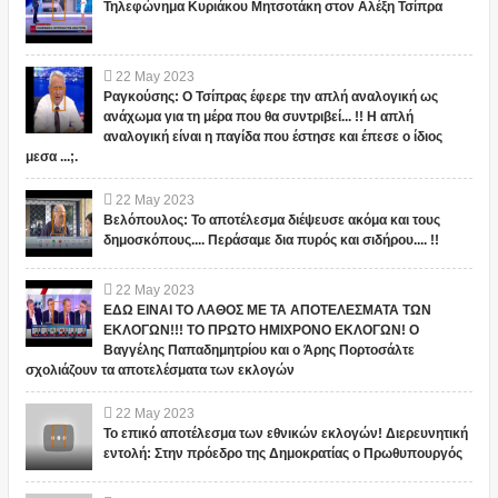
Τηλεφώνημα Κυριάκου Μητσοτάκη στον Αλέξη Τσίπρα
22
May
2023
Ραγκούσης: Ο Τσίπρας έφερε την απλή αναλογική ως
ανάχωμα για τη μέρα που θα συντριβεί... !! Η απλή
αναλογική είναι η παγίδα που έστησε και έπεσε ο ίδιος
μεσα ...;.
22
May
2023
Βελόπουλος: Το αποτέλεσμα διέψευσε ακόμα και τους
δημοσκόπους.... Περάσαμε δια πυρός και σιδήρου.... !!
22
May
2023
ΕΔΩ ΕΙΝΑΙ ΤΟ ΛΑΘΟΣ ΜΕ ΤΑ ΑΠΟΤΕΛΕΣΜΑΤΑ ΤΩΝ
ΕΚΛΟΓΩΝ!!! ΤΟ ΠΡΩΤΟ ΗΜΙΧΡΟΝΟ ΕΚΛΟΓΩΝ! Ο
Βαγγέλης Παπαδημητρίου και ο Άρης Πορτοσάλτε
σχολιάζουν τα αποτελέσματα των εκλογών
22
May
2023
Το επικό αποτέλεσμα των εθνικών εκλογών! Διερευνητική
εντολή: Στην πρόεδρο της Δημοκρατίας ο Πρωθυπουργός