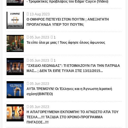
- Τρομακτικές προβλέψεις του Edgar Cayce (Video)
13
Aug
2023
Ο ΟΜΗΡΟΣ ΠΙΣΤΕΥΕΙ ΣΤΟΝ ΠΟΥΤΙΝ ; ΑΝΕΞΗΓΗΤΗ
ΠΡΟΠΑΓΑΝΔΑ ΥΠΕΡ ΤΟΥ ΠΟΥΤΙΝ;
05
Jun
2023
1
Τα είπε όλα με μιας ! Τους άφησε όλους άφωνους
05
Jun
2023
1
"ΣΧΕΔΙΟ ΛΕΩΝΙΔΑΣ": ΤΙ ΕΤΟΙΜΑΖΟΥΝ ΓΙΑ ΤΗΝ ΠΑΤΡΙΔΑ
ΜΑΣ... ; ΔΕΝ ΤΑ ΕΙΠΕ ΤΥΧΑΙΑ ΣΤΙΣ 13/11/2015...
05
Jun
2023
ΑΥΤΑ ΤΡΕΜΟΥΝ! Οι Έλληνες και η Άγνωστη Ιερατική
σχέση!(ΒΙΝΤΕΟ)
05
Jun
2023
Η ΑΠΑΓΟΡΕΥΜΕΝΗ ΕΚΠΟΜΠΗ! ΤΟ ΑΓΝΩΣΤΟ ΑΤΙΑ ΤΟΥ
ΤΕΣΛΑ....!!! ΤΑΞΙΔΙΑ ΣΤΟ ΧΡΟΝΟ-ΠΡΟΓΡΑΜΜΑ
ΠΗΓΑΣΟΣ...!!!