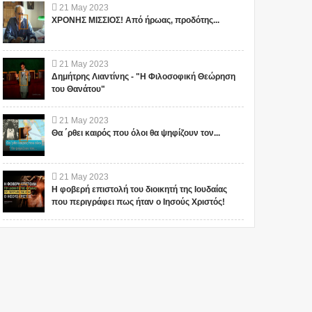
21
May
2023
ΧΡΟΝΗΣ ΜΙΣΣΙΟΣ! Από ήρωας, προδότης...
21
May
2023
Δημήτρης Λιαντίνης - "Η Φιλοσοφική Θεώρηση
του Θανάτου"
21
May
2023
Θα ΄ρθει καιρός που όλοι θα ψηφίζουν τον...
21
May
2023
Η φοβερή επιστολή του διοικητή της Ιουδαίας
που περιγράφει πως ήταν ο Ιησούς Χριστός!