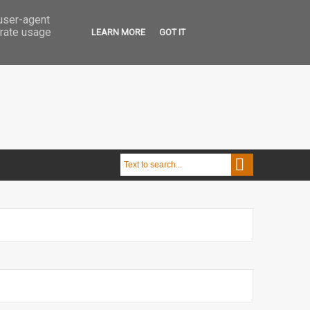
 user-agent
erate usage
LEARN MORE
GOT IT