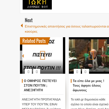
Next
Επιστημονικές απαντήσεις για όσους ταλαιπωρούνται 
καούρες
Related Posts
ΓΚΟΣΜΙΟΙ
Ο ΟΜΗΡΟΣ ΠΙΣΤΕΥΕΙ
Τα είπε όλα με μιας !
ΑΛΛΑΓΗ
ΣΤΟΝ ΠΟΥΤΙΝ ;
Τους άφησε όλους
τικές
ΑΝΕΞΗΓΗΤΗ
άφωνους
 Edgar
ΠΡΟΠΑΓΑΝΔΑ ΥΠΕΡ ΤΟΥ
ΠΟΥΤΙΝ;
ι κάθε
ΑΝΕΞΗΓΗΤΗ ΠΡΟΠΑΓΑΝΔΑ
Το iokh.gr δημοσιεύει κάθε
ι σχετικό
ΥΠΕΡ ΤΟΥ ΠΟΥΤΙΝ; ΕΙΝΑΙ
σχόλιο το οποίο είναι σχετικό