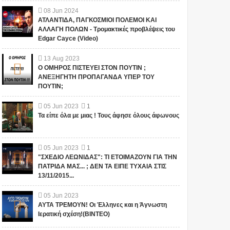
08
Jun
2024
ΑΤΛΑΝΤΙΔΑ, ΠΑΓΚΟΣΜΙΟΙ ΠΟΛΕΜΟΙ ΚΑΙ
ΑΛΛΑΓΗ ΠΟΛΩΝ - Τρομακτικές προβλέψεις του
Edgar Cayce (Video)
13
Aug
2023
Ο ΟΜΗΡΟΣ ΠΙΣΤΕΥΕΙ ΣΤΟΝ ΠΟΥΤΙΝ ;
ΑΝΕΞΗΓΗΤΗ ΠΡΟΠΑΓΑΝΔΑ ΥΠΕΡ ΤΟΥ
ΠΟΥΤΙΝ;
05
Jun
2023
1
Τα είπε όλα με μιας ! Τους άφησε όλους άφωνους
05
Jun
2023
1
"ΣΧΕΔΙΟ ΛΕΩΝΙΔΑΣ": ΤΙ ΕΤΟΙΜΑΖΟΥΝ ΓΙΑ ΤΗΝ
ΠΑΤΡΙΔΑ ΜΑΣ... ; ΔΕΝ ΤΑ ΕΙΠΕ ΤΥΧΑΙΑ ΣΤΙΣ
13/11/2015...
05
Jun
2023
ΑΥΤΑ ΤΡΕΜΟΥΝ! Οι Έλληνες και η Άγνωστη
Ιερατική σχέση!(ΒΙΝΤΕΟ)