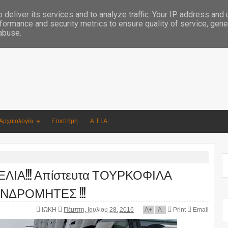
Συγγραφέας Νικόλαος Αργυρίου
deliver its services and to analyze traffic. Your IP address and
formance and security metrics to ensure quality of service, gen
 abuse.
Αρχαιολογία
Επιστήμη
Α.Τ.Ι.Α.
ΛΙΑ!!! Απίστευτα ΤΟΥΡΚΟΦΙΛΑ
ΣΥΝΔΡΟΜΗΤΕΣ !!!
ΙΩΚΗ
Πέμπτη, Ιουλίου 28, 2016
A
+
A
-
Print
Email