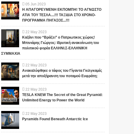
05
Jun
2023
Η ΑΠΑΓΟΡΕΥΜΕΝΗ ΕΚΠΟΜΠΗ! ΤΟ ΑΓΝΩΣΤΟ
ΑΤΙΑ ΤΟΥ ΤΕΣΛΑ....!!! ΤΑΞΙΔΙΑ ΣΤΟ ΧΡΟΝΟ-
ΠΡΟΓΡΑΜΜΑ ΠΗΓΑΣΟΣ...!!!
22
May
2023
Καζάνι που “Βράζει” ο Πατριωτικος χώρος!
Μπινιάρης Γιώργος: Ιδρυτική ανακοίνωση του
πολιτικού φορέα ΕΛΛΗΝΙ.Σ-ΕΛΛΗΝΙΚΗ
ΣΥΜΜΑΧΙΑ
22
May
2023
Ανακαλύφθηκε ο τάφος του Γίγαντα Γκιλγκαμές
μετά την αποξήρανση του ποταμού Ευφράτη;
22
May
2023
TESLA KNEW The Secret of the Great Pyramid:
Unlimited Energy to Power the World
22
May
2023
Pyramids Found Beneath Antarctic Ice