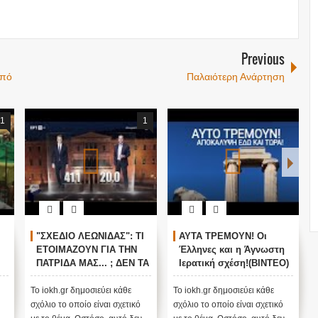
Previous
από
Παλαιότερη Ανάρτηση
1
1
"ΣΧΕΔΙΟ ΛΕΩΝΙΔΑΣ": ΤΙ
ΑΥΤΑ ΤΡΕΜΟΥΝ! Οι
ΕΤΟΙΜΑΖΟΥΝ ΓΙΑ ΤΗΝ
Έλληνες και η Άγνωστη
ΠΑΤΡΙΔΑ ΜΑΣ... ; ΔΕΝ ΤΑ
Ιερατική σχέση!(ΒΙΝΤΕΟ)
ΕΙΠΕ ΤΥΧΑΙΑ ΣΤΙΣ
13/11/2015...
Το iokh.gr δημοσιεύει κάθε
Το iokh.gr δημοσιεύει κάθε
σχόλιο το οποίο είναι σχετικό
σχόλιο το οποίο είναι σχετικό