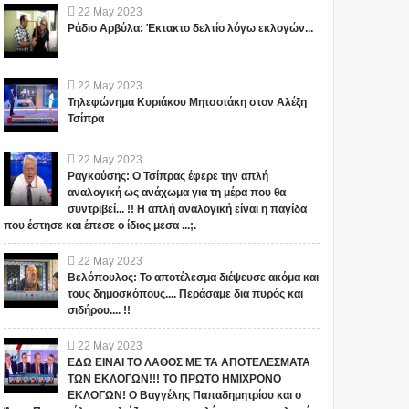
22
May
2023
Ράδιο Αρβύλα: Έκτακτο δελτίο λόγω εκλογών...
22
May
2023
Τηλεφώνημα Κυριάκου Μητσοτάκη στον Αλέξη
Τσίπρα
22
May
2023
Ραγκούσης: Ο Τσίπρας έφερε την απλή
αναλογική ως ανάχωμα για τη μέρα που θα
συντριβεί... !! Η απλή αναλογική είναι η παγίδα
που έστησε και έπεσε ο ίδιος μεσα ...;.
22
May
2023
Βελόπουλος: Το αποτέλεσμα διέψευσε ακόμα και
τους δημοσκόπους.... Περάσαμε δια πυρός και
σιδήρου.... !!
22
May
2023
ΕΔΩ ΕΙΝΑΙ ΤΟ ΛΑΘΟΣ ΜΕ ΤΑ ΑΠΟΤΕΛΕΣΜΑΤΑ
ΤΩΝ ΕΚΛΟΓΩΝ!!! ΤΟ ΠΡΩΤΟ ΗΜΙΧΡΟΝΟ
ΕΚΛΟΓΩΝ! Ο Βαγγέλης Παπαδημητρίου και ο