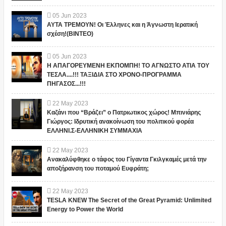
05
Jun
2023
ΑΥΤΑ ΤΡΕΜΟΥΝ! Οι Έλληνες και η Άγνωστη Ιερατική
σχέση!(ΒΙΝΤΕΟ)
05
Jun
2023
Η ΑΠΑΓΟΡΕΥΜΕΝΗ ΕΚΠΟΜΠΗ! ΤΟ ΑΓΝΩΣΤΟ ΑΤΙΑ ΤΟΥ
ΤΕΣΛΑ....!!! ΤΑΞΙΔΙΑ ΣΤΟ ΧΡΟΝΟ-ΠΡΟΓΡΑΜΜΑ
ΠΗΓΑΣΟΣ...!!!
22
May
2023
Καζάνι που “Βράζει” ο Πατριωτικος χώρος! Μπινιάρης
Γιώργος: Ιδρυτική ανακοίνωση του πολιτικού φορέα
ΕΛΛΗΝΙ.Σ-ΕΛΛΗΝΙΚΗ ΣΥΜΜΑΧΙΑ
22
May
2023
Ανακαλύφθηκε ο τάφος του Γίγαντα Γκιλγκαμές μετά την
αποξήρανση του ποταμού Ευφράτη;
22
May
2023
TESLA KNEW The Secret of the Great Pyramid: Unlimited
Energy to Power the World