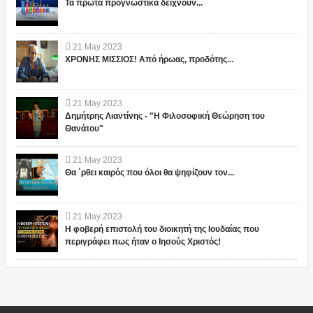
Τα πρώτα προγνωστικά δείχνουν...
21
May
2023
ΧΡΟΝΗΣ ΜΙΣΣΙΟΣ! Από ήρωας, προδότης...
21
May
2023
Δημήτρης Λιαντίνης - "Η Φιλοσοφική Θεώρηση του
Θανάτου"
21
May
2023
Θα ΄ρθει καιρός που όλοι θα ψηφίζουν τον...
21
May
2023
Η φοβερή επιστολή του διοικητή της Ιουδαίας που
περιγράφει πως ήταν ο Ιησούς Χριστός!