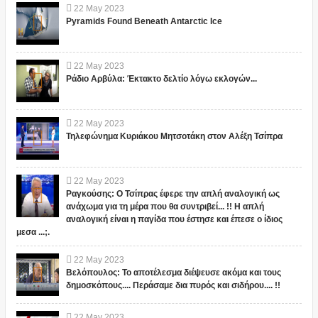
22
May
2023
Pyramids Found Beneath Antarctic Ice
22
May
2023
Ράδιο Αρβύλα: Έκτακτο δελτίο λόγω εκλογών...
22
May
2023
Τηλεφώνημα Κυριάκου Μητσοτάκη στον Αλέξη Τσίπρα
22
May
2023
Ραγκούσης: Ο Τσίπρας έφερε την απλή αναλογική ως
ανάχωμα για τη μέρα που θα συντριβεί... !! Η απλή
αναλογική είναι η παγίδα που έστησε και έπεσε ο ίδιος
μεσα ...;.
22
May
2023
Βελόπουλος: Το αποτέλεσμα διέψευσε ακόμα και τους
δημοσκόπους.... Περάσαμε δια πυρός και σιδήρου.... !!
22
May
2023