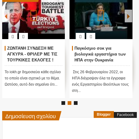
ΖΩΝΤΑΝΗ ΣΥΝΔΕΣΗ ΜΕ
Παγκόσμιο σοκ για
ΑΓΚΥΡΑ - ΘΡΙΛΕΡ ΜΕ ΤΙΣ
βιολογικά εργαστήρια των
ΤΟΥΡΚΙΚΕΣ ΕΚΛΟΓΕΣ !
ΗΠΑ στην Ουκρανία
Το iokh.gr δημοσιεύει κάθε σχόλιο
Στις 26 Φεβρουαρίου 2022, οι
το οποίο είναι σχετικό με το θέμα.
ΗΠΑ διέγραψαν όλα τα έγγραφα
Ωστόσο, αυτό δεν σημαίνει ότι...
ενός Εργαστηρίου Βιοόπλων τους
στη...
Δημοσίευση σχολίου
Blogger
Facebook