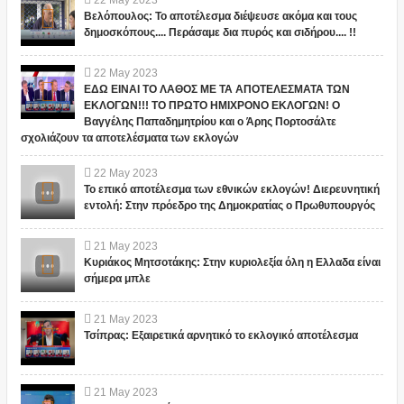
22
May
2023
Βελόπουλος: Το αποτέλεσμα διέψευσε ακόμα και τους
δημοσκόπους.... Περάσαμε δια πυρός και σιδήρου.... !!
22
May
2023
ΕΔΩ ΕΙΝΑΙ ΤΟ ΛΑΘΟΣ ΜΕ ΤΑ ΑΠΟΤΕΛΕΣΜΑΤΑ ΤΩΝ
ΕΚΛΟΓΩΝ!!! ΤΟ ΠΡΩΤΟ ΗΜΙΧΡΟΝΟ ΕΚΛΟΓΩΝ! Ο
Βαγγέλης Παπαδημητρίου και ο Άρης Πορτοσάλτε
σχολιάζουν τα αποτελέσματα των εκλογών
22
May
2023
Το επικό αποτέλεσμα των εθνικών εκλογών! Διερευνητική
εντολή: Στην πρόεδρο της Δημοκρατίας ο Πρωθυπουργός
21
May
2023
Κυριάκος Μητσοτάκης: Στην κυριολεξία όλη η Ελλαδα είναι
σήμερα μπλε
21
May
2023
Τσίπρας: Εξαιρετικά αρνητικό το εκλογικό αποτέλεσμα
21
May
2023