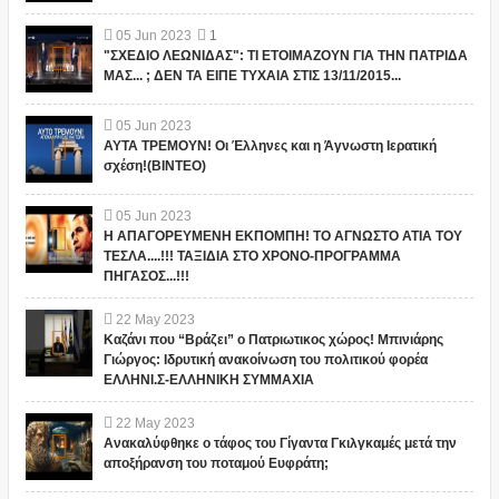
05
Jun
2023
1
"ΣΧΕΔΙΟ ΛΕΩΝΙΔΑΣ": ΤΙ ΕΤΟΙΜΑΖΟΥΝ ΓΙΑ ΤΗΝ ΠΑΤΡΙΔΑ
ΜΑΣ... ; ΔΕΝ ΤΑ ΕΙΠΕ ΤΥΧΑΙΑ ΣΤΙΣ 13/11/2015...
05
Jun
2023
ΑΥΤΑ ΤΡΕΜΟΥΝ! Οι Έλληνες και η Άγνωστη Ιερατική
σχέση!(ΒΙΝΤΕΟ)
05
Jun
2023
Η ΑΠΑΓΟΡΕΥΜΕΝΗ ΕΚΠΟΜΠΗ! ΤΟ ΑΓΝΩΣΤΟ ΑΤΙΑ ΤΟΥ
ΤΕΣΛΑ....!!! ΤΑΞΙΔΙΑ ΣΤΟ ΧΡΟΝΟ-ΠΡΟΓΡΑΜΜΑ
ΠΗΓΑΣΟΣ...!!!
22
May
2023
Καζάνι που “Βράζει” ο Πατριωτικος χώρος! Μπινιάρης
Γιώργος: Ιδρυτική ανακοίνωση του πολιτικού φορέα
ΕΛΛΗΝΙ.Σ-ΕΛΛΗΝΙΚΗ ΣΥΜΜΑΧΙΑ
22
May
2023
Ανακαλύφθηκε ο τάφος του Γίγαντα Γκιλγκαμές μετά την
αποξήρανση του ποταμού Ευφράτη;