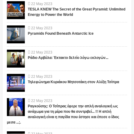
22
May
2023
TESLA KNEW The Secret of the Great Pyramid: Unlimited
Energy to Power the World
22
May
2023
Pyramids Found Beneath Antarctic Ice
22
May
2023
Ράδιο Αρβύλα: Έκτακτο δελτίο λόγω εκλογών...
22
May
2023
Τηλεφώνημα Κυριάκου Μητσοτάκη στον Αλέξη Τσίπρα
22
May
2023
Ραγκούσης: Ο Τσίπρας έφερε την απλή αναλογική ως
ανάχωμα για τη μέρα που θα συντριβεί... !! Η απλή
αναλογική είναι η παγίδα που έστησε και έπεσε ο ίδιος
μεσα ...;.