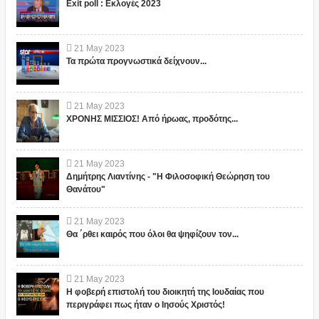
Exit poll : Εκλογές 2023
21
May
2023
Τα πρώτα προγνωστικά δείχνουν...
21
May
2023
ΧΡΟΝΗΣ ΜΙΣΣΙΟΣ! Από ήρωας, προδότης...
21
May
2023
Δημήτρης Λιαντίνης - "Η Φιλοσοφική Θεώρηση του
Θανάτου"
21
May
2023
Θα ΄ρθει καιρός που όλοι θα ψηφίζουν τον...
21
May
2023
Η φοβερή επιστολή του διοικητή της Ιουδαίας που
περιγράφει πως ήταν ο Ιησούς Χριστός!