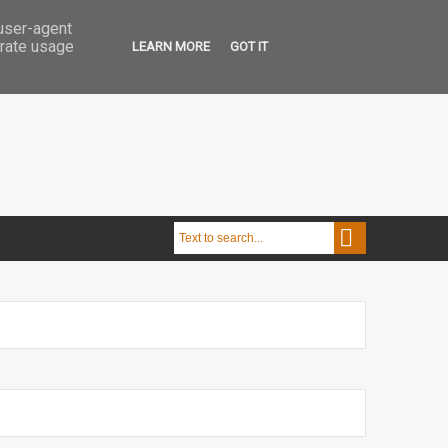
 user-agent
erate usage
LEARN MORE
GOT IT