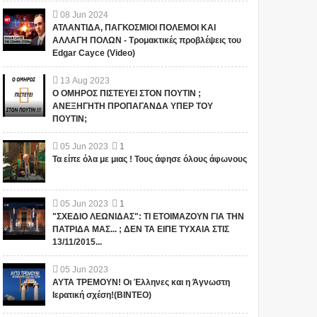
08
Jun
2024
ΑΤΛΑΝΤΙΔΑ, ΠΑΓΚΟΣΜΙΟΙ ΠΟΛΕΜΟΙ ΚΑΙ
ΑΛΛΑΓΗ ΠΟΛΩΝ - Τρομακτικές προβλέψεις του
Edgar Cayce (Video)
13
Aug
2023
Ο ΟΜΗΡΟΣ ΠΙΣΤΕΥΕΙ ΣΤΟΝ ΠΟΥΤΙΝ ;
ΑΝΕΞΗΓΗΤΗ ΠΡΟΠΑΓΑΝΔΑ ΥΠΕΡ ΤΟΥ
ΠΟΥΤΙΝ;
05
Jun
2023
1
Τα είπε όλα με μιας ! Τους άφησε όλους άφωνους
05
Jun
2023
1
"ΣΧΕΔΙΟ ΛΕΩΝΙΔΑΣ": ΤΙ ΕΤΟΙΜΑΖΟΥΝ ΓΙΑ ΤΗΝ
ΠΑΤΡΙΔΑ ΜΑΣ... ; ΔΕΝ ΤΑ ΕΙΠΕ ΤΥΧΑΙΑ ΣΤΙΣ
13/11/2015...
05
Jun
2023
ΑΥΤΑ ΤΡΕΜΟΥΝ! Οι Έλληνες και η Άγνωστη
Ιερατική σχέση!(ΒΙΝΤΕΟ)