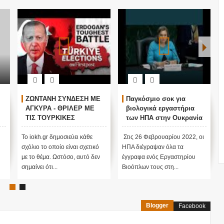
ΖΩΝΤΑΝΗ ΣΥΝΔΕΣΗ ΜΕ
Παγκόσμιο σοκ για
ΑΓΚΥΡΑ - ΘΡΙΛΕΡ ΜΕ
βιολογικά εργαστήρια
ΤΙΣ ΤΟΥΡΚΙΚΕΣ
των ΗΠΑ στην Ουκρανία
ΕΚΛΟΓΕΣ !
ν
Το iokh.gr δημοσιεύει κάθε
Στις 26 Φεβρουαρίου 2022, οι
σχόλιο το οποίο είναι σχετικό
ΗΠΑ διέγραψαν όλα τα
με το θέμα. Ωστόσο, αυτό δεν
έγγραφα ενός Εργαστηρίου
σημαίνει ότι...
Βιοόπλων τους στη...
Blogger
Facebook