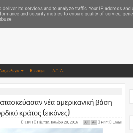
Συγγραφέας Νικόλαος Αργυρίου
deliver its services and to analyze traffic. Your IP address and
formance and security metrics to ensure quality of service, gen
 abuse.
Αρχαιολογία
Επιστήμη
Α.Τ.Ι.Α.
 Κατασκεύασαν νέα αμερικανική βάση
ρδικό κράτος (εικόνες)
ΙΩΚΗ
Πέμπτη, Ιουλίου 28, 2016
A
+
A
-
Print
Email