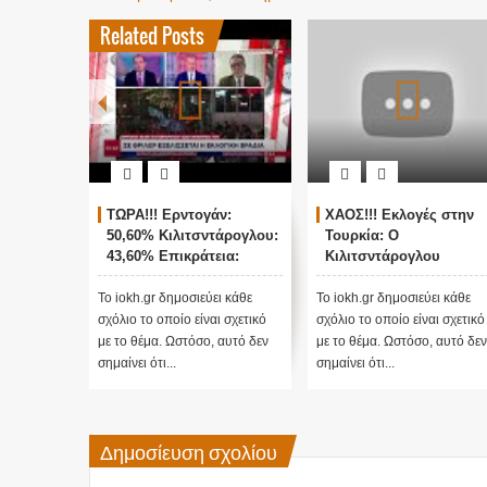
Related Posts
ΤΩΡΑ!!! Ερντογάν:
ΧΑΟΣ!!! Εκλογές στην
50,60% Κιλιτσντάρογλου:
Τουρκία: Ο
43,60% Επικράτεια:
Κιλιτσντάρογλου
78,2%
αμφισβητεί τα
αποτελέσματα θα γίνου
Το iokh.gr δημοσιεύει κάθε
Το iokh.gr δημοσιεύει κάθε
ενστάσεις...
σχόλιο το οποίο είναι σχετικό
σχόλιο το οποίο είναι σχετικό
με το θέμα. Ωστόσο, αυτό δεν
με το θέμα. Ωστόσο, αυτό δεν
σημαίνει ότι...
σημαίνει ότι...
Δημοσίευση σχολίου