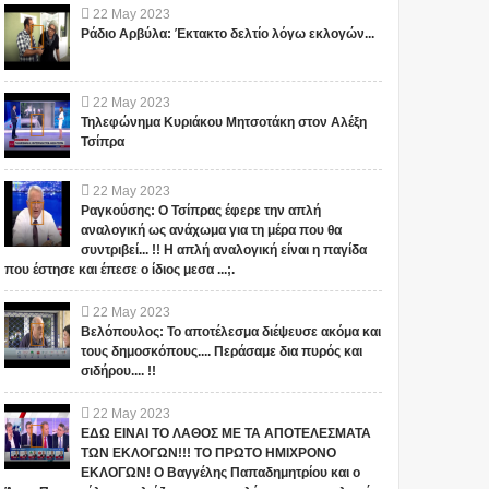
22
May
2023
Ράδιο Αρβύλα: Έκτακτο δελτίο λόγω εκλογών...
22
May
2023
Τηλεφώνημα Κυριάκου Μητσοτάκη στον Αλέξη
Τσίπρα
22
May
2023
Ραγκούσης: Ο Τσίπρας έφερε την απλή
αναλογική ως ανάχωμα για τη μέρα που θα
συντριβεί... !! Η απλή αναλογική είναι η παγίδα
που έστησε και έπεσε ο ίδιος μεσα ...;.
22
May
2023
Βελόπουλος: Το αποτέλεσμα διέψευσε ακόμα και
τους δημοσκόπους.... Περάσαμε δια πυρός και
σιδήρου.... !!
22
May
2023
ΕΔΩ ΕΙΝΑΙ ΤΟ ΛΑΘΟΣ ΜΕ ΤΑ ΑΠΟΤΕΛΕΣΜΑΤΑ
ΤΩΝ ΕΚΛΟΓΩΝ!!! ΤΟ ΠΡΩΤΟ ΗΜΙΧΡΟΝΟ
ΕΚΛΟΓΩΝ! Ο Βαγγέλης Παπαδημητρίου και ο