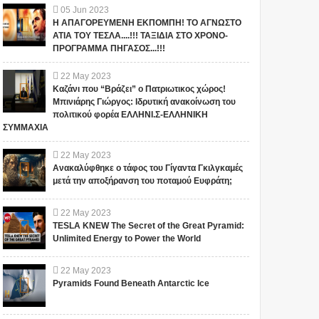
05
Jun
2023
Η ΑΠΑΓΟΡΕΥΜΕΝΗ ΕΚΠΟΜΠΗ! ΤΟ ΑΓΝΩΣΤΟ
ΑΤΙΑ ΤΟΥ ΤΕΣΛΑ....!!! ΤΑΞΙΔΙΑ ΣΤΟ ΧΡΟΝΟ-
ΠΡΟΓΡΑΜΜΑ ΠΗΓΑΣΟΣ...!!!
22
May
2023
Καζάνι που “Βράζει” ο Πατριωτικος χώρος!
Μπινιάρης Γιώργος: Ιδρυτική ανακοίνωση του
πολιτικού φορέα ΕΛΛΗΝΙ.Σ-ΕΛΛΗΝΙΚΗ
ΣΥΜΜΑΧΙΑ
22
May
2023
Ανακαλύφθηκε ο τάφος του Γίγαντα Γκιλγκαμές
μετά την αποξήρανση του ποταμού Ευφράτη;
22
May
2023
TESLA KNEW The Secret of the Great Pyramid:
Unlimited Energy to Power the World
22
May
2023
Pyramids Found Beneath Antarctic Ice