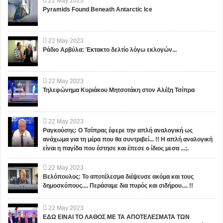
22
May
2023
Pyramids Found Beneath Antarctic Ice
22
May
2023
Ράδιο Αρβύλα: Έκτακτο δελτίο λόγω εκλογών...
22
May
2023
Τηλεφώνημα Κυριάκου Μητσοτάκη στον Αλέξη Τσίπρα
22
May
2023
Ραγκούσης: Ο Τσίπρας έφερε την απλή αναλογική ως
ανάχωμα για τη μέρα που θα συντριβεί... !! Η απλή αναλογική
είναι η παγίδα που έστησε και έπεσε ο ίδιος μεσα ...;.
22
May
2023
Βελόπουλος: Το αποτέλεσμα διέψευσε ακόμα και τους
δημοσκόπους.... Περάσαμε δια πυρός και σιδήρου.... !!
22
May
2023
ΕΔΩ ΕΙΝΑΙ ΤΟ ΛΑΘΟΣ ΜΕ ΤΑ ΑΠΟΤΕΛΕΣΜΑΤΑ ΤΩΝ