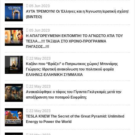
05
Jun
2023
ΑΥΤΑ ΤΡΕΜΟΥΝ! Οι Έλληνες και η Άγνωστη Ιερατική σχέση!
(ΒΙΝΤΕΟ)
05
Jun
2023
Η ΑΠΑΓΟΡΕΥΜΕΝΗ ΕΚΠΟΜΠΗ! ΤΟ ΑΓΝΩΣΤΟ ΑΤΙΑ ΤΟΥ
ΤΕΣΛΑ....!!! ΤΑΞΙΔΙΑ ΣΤΟ ΧΡΟΝΟ-ΠΡΟΓΡΑΜΜΑ
ΠΗΓΑΣΟΣ...!!!
22
May
2023
Καζάνι που “Βράζει” ο Πατριωτικος χώρος! Μπινιάρης
Γιώργος: Ιδρυτική ανακοίνωση του πολιτικού φορέα
ΕΛΛΗΝΙ.Σ-ΕΛΛΗΝΙΚΗ ΣΥΜΜΑΧΙΑ
22
May
2023
Ανακαλύφθηκε ο τάφος του Γίγαντα Γκιλγκαμές μετά την
αποξήρανση του ποταμού Ευφράτη;
22
May
2023
TESLA KNEW The Secret of the Great Pyramid: Unlimited
Energy to Power the World