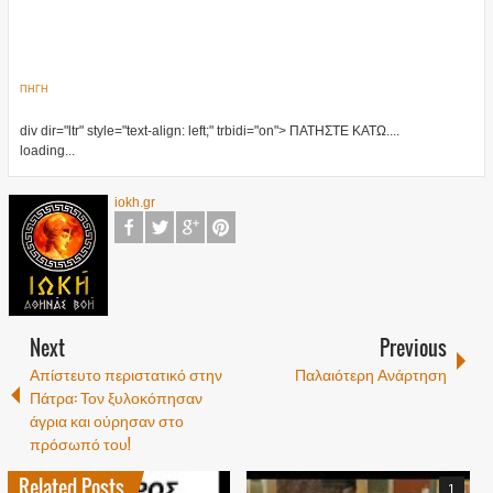
ΠΗΓΗ
div dir="ltr" style="text-align: left;" trbidi="on"> ΠΑΤΗΣΤΕ ΚΑΤΩ....
loading...
iokh.gr
Next
Previous
Απίστευτο περιστατικό στην
Παλαιότερη Ανάρτηση
Πάτρα: Τον ξυλοκόπησαν
άγρια και ούρησαν στο
πρόσωπό του!
Related Posts
1