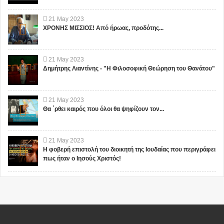
21
May
2023
ΧΡΟΝΗΣ ΜΙΣΣΙΟΣ! Από ήρωας, προδότης...
21
May
2023
Δημήτρης Λιαντίνης - "Η Φιλοσοφική Θεώρηση του Θανάτου"
21
May
2023
Θα ΄ρθει καιρός που όλοι θα ψηφίζουν τον...
21
May
2023
Η φοβερή επιστολή του διοικητή της Ιουδαίας που περιγράφει
πως ήταν ο Ιησούς Χριστός!