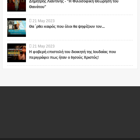
Δημήτρης Λιαντίνης - "Η Φιλοσοφική Θεώρηση του
Θανάτου"
21
May
2023
Θα ΄ρθει καιρός που όλοι θα ψηφίζουν τον...
21
May
2023
Η φοβερή επιστολή του διοικητή της Ιουδαίας που
περιγράφει πως ήταν ο Ιησούς Χριστός!