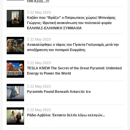
ΠΗΓΑΣΟΣ...!!!
22
May
2023
Καζάνι που “Βράζει” ο Πατριωτικος χώρος! Μπινιάρης
Γιώργος: Ιδρυτική ανακοίνωση του πολιτικού φορέα
ΕΛΛΗΝΙ.Σ-ΕΛΛΗΝΙΚΗ ΣΥΜΜΑΧΙΑ
22
May
2023
Ανακαλύφθηκε ο τάφος του Γίγαντα Γκιλγκαμές μετά την
αποξήρανση του ποταμού Ευφράτη;
22
May
2023
TESLA KNEW The Secret of the Great Pyramid: Unlimited
Energy to Power the World
22
May
2023
Pyramids Found Beneath Antarctic Ice
22
May
2023
Ράδιο Αρβύλα: Έκτακτο δελτίο λόγω εκλογών...