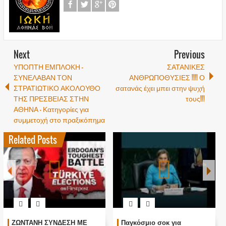
Next
Previous
ΥΠΟΠΤΗ ΕΜΠΛΟΚΗ –
ΣΑΤΑΝΙΚΕΣ
ΣΥΝΕΛΑΒΑΝ ΤΟΝ
ΑΝΘΡΩΠΟΘΥΣΙΕΣ !!!! Ο
ΣΤΡΑΤΙΩΤΙΚΟ ΑΚΟΛΟΥΘΟ
σατανάς έχει μπει στην ψυχή
ΤΗΣ ΠΡΕΣΒΕΙΑΣ ΣΤΗΝ
τους!!!
ΑΘΗΝΑ – Κατηγορίες για
συμμετοχή στο πραξικόπημα
Related Posts
ΖΩΝΤΑΝΗ ΣΥΝΔΕΣΗ ΜΕ
Παγκόσμιο σοκ για