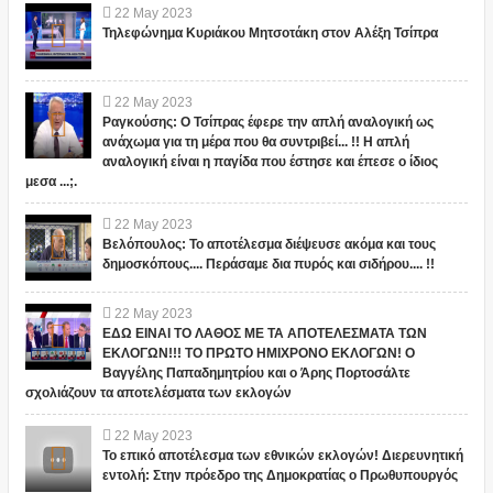
22
May
2023
Τηλεφώνημα Κυριάκου Μητσοτάκη στον Αλέξη Τσίπρα
22
May
2023
Ραγκούσης: Ο Τσίπρας έφερε την απλή αναλογική ως
ανάχωμα για τη μέρα που θα συντριβεί... !! Η απλή
αναλογική είναι η παγίδα που έστησε και έπεσε ο ίδιος
μεσα ...;.
22
May
2023
Βελόπουλος: Το αποτέλεσμα διέψευσε ακόμα και τους
δημοσκόπους.... Περάσαμε δια πυρός και σιδήρου.... !!
22
May
2023
ΕΔΩ ΕΙΝΑΙ ΤΟ ΛΑΘΟΣ ΜΕ ΤΑ ΑΠΟΤΕΛΕΣΜΑΤΑ ΤΩΝ
ΕΚΛΟΓΩΝ!!! ΤΟ ΠΡΩΤΟ ΗΜΙΧΡΟΝΟ ΕΚΛΟΓΩΝ! Ο
Βαγγέλης Παπαδημητρίου και ο Άρης Πορτοσάλτε
σχολιάζουν τα αποτελέσματα των εκλογών
22
May
2023
Το επικό αποτέλεσμα των εθνικών εκλογών! Διερευνητική
εντολή: Στην πρόεδρο της Δημοκρατίας ο Πρωθυπουργός