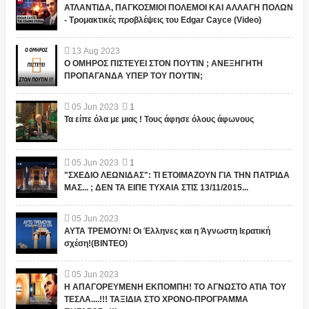
ΑΤΛΑΝΤΙΔΑ, ΠΑΓΚΟΣΜΙΟΙ ΠΟΛΕΜΟΙ ΚΑΙ ΑΛΛΑΓΗ ΠΟΛΩΝ
- Τρομακτικές προβλέψεις του Edgar Cayce (Video)
13
Aug
2023
Ο ΟΜΗΡΟΣ ΠΙΣΤΕΥΕΙ ΣΤΟΝ ΠΟΥΤΙΝ ; ΑΝΕΞΗΓΗΤΗ
ΠΡΟΠΑΓΑΝΔΑ ΥΠΕΡ ΤΟΥ ΠΟΥΤΙΝ;
05
Jun
2023
1
Τα είπε όλα με μιας ! Τους άφησε όλους άφωνους
05
Jun
2023
1
"ΣΧΕΔΙΟ ΛΕΩΝΙΔΑΣ": ΤΙ ΕΤΟΙΜΑΖΟΥΝ ΓΙΑ ΤΗΝ ΠΑΤΡΙΔΑ
ΜΑΣ... ; ΔΕΝ ΤΑ ΕΙΠΕ ΤΥΧΑΙΑ ΣΤΙΣ 13/11/2015...
05
Jun
2023
ΑΥΤΑ ΤΡΕΜΟΥΝ! Οι Έλληνες και η Άγνωστη Ιερατική
σχέση!(ΒΙΝΤΕΟ)
05
Jun
2023
Η ΑΠΑΓΟΡΕΥΜΕΝΗ ΕΚΠΟΜΠΗ! ΤΟ ΑΓΝΩΣΤΟ ΑΤΙΑ ΤΟΥ
ΤΕΣΛΑ....!!! ΤΑΞΙΔΙΑ ΣΤΟ ΧΡΟΝΟ-ΠΡΟΓΡΑΜΜΑ