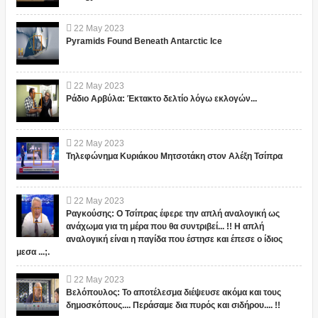
22
May
2023
Pyramids Found Beneath Antarctic Ice
22
May
2023
Ράδιο Αρβύλα: Έκτακτο δελτίο λόγω εκλογών...
22
May
2023
Τηλεφώνημα Κυριάκου Μητσοτάκη στον Αλέξη Τσίπρα
22
May
2023
Ραγκούσης: Ο Τσίπρας έφερε την απλή αναλογική ως
ανάχωμα για τη μέρα που θα συντριβεί... !! Η απλή
αναλογική είναι η παγίδα που έστησε και έπεσε ο ίδιος
μεσα ...;.
22
May
2023
Βελόπουλος: Το αποτέλεσμα διέψευσε ακόμα και τους
δημοσκόπους.... Περάσαμε δια πυρός και σιδήρου.... !!