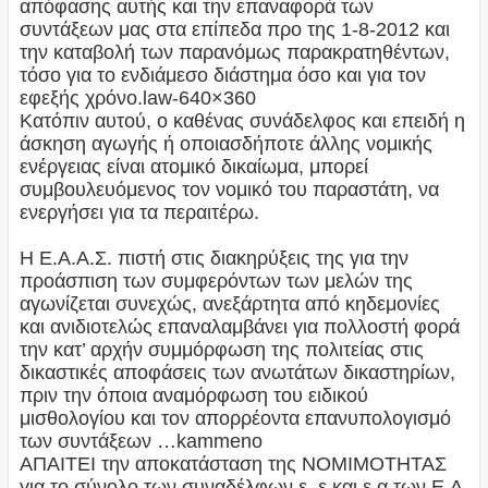
απόφασης αυτής και την επαναφορά των
συντάξεων μας στα επίπεδα προ της 1-8-2012 και
την καταβολή των παρανόμως παρακρατηθέντων,
τόσο για το ενδιάμεσο διάστημα όσο και για τον
εφεξής χρόνο.law-640×360
Κατόπιν αυτού, ο καθένας συνάδελφος και επειδή η
άσκηση αγωγής ή οποιασδήποτε άλλης νομικής
ενέργειας είναι ατομικό δικαίωμα, μπορεί
συμβουλευόμενος τον νομικό του παραστάτη, να
ενεργήσει για τα περαιτέρω.
Η Ε.Α.Α.Σ. πιστή στις διακηρύξεις της για την
προάσπιση των συμφερόντων των μελών της
αγωνίζεται συνεχώς, ανεξάρτητα από κηδεμονίες
και ανιδιοτελώς επαναλαμβάνει για πολλοστή φορά
την κατ’ αρχήν συμμόρφωση της πολιτείας στις
δικαστικές αποφάσεις των ανωτάτων δικαστηρίων,
πριν την όποια αναμόρφωση του ειδικού
μισθολογίου και τον απορρέοντα επανυπολογισμό
των συντάξεων …kammeno
ΑΠΑΙΤΕΙ την αποκατάσταση της ΝΟΜΙΜΟΤΗΤΑΣ
για το σύνολο των συναδέλφων ε. ε και ε.α των Ε.Δ