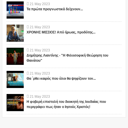
21
May
2023
Τα πρώτα προγνωστικά δείχνουν...
21
May
2023
ΧΡΟΝΗΣ ΜΙΣΣΙΟΣ! Από ήρωας, προδότης...
21
May
2023
Δημήτρης Λιαντίνης - "Η Φιλοσοφική Θεώρηση του
Θανάτου"
21
May
2023
Θα ΄ρθει καιρός που όλοι θα ψηφίζουν τον...
21
May
2023
Η φοβερή επιστολή του διοικητή της Ιουδαίας που
περιγράφει πως ήταν ο Ιησούς Χριστός!