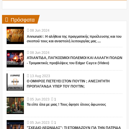
Πρόσφατα
08
Jun
2024
Annunaki : Η αλήθεια της πραγματικής προέλευσης και του
σκοπού τους και αναστολή λειτουργίας μας ....
08
Jun
2024
ΑΤΛΑΝΤΙΔΑ, ΠΑΓΚΟΣΜΙΟΙ ΠΟΛΕΜΟΙ ΚΑΙ ΑΛΛΑΓΗ ΠΟΛΩΝ
- Τρομακτικές προβλέψεις του Edgar Cayce (Video)
13
Aug
2023
Ο ΟΜΗΡΟΣ ΠΙΣΤΕΥΕΙ ΣΤΟΝ ΠΟΥΤΙΝ ; ΑΝΕΞΗΓΗΤΗ
ΠΡΟΠΑΓΑΝΔΑ ΥΠΕΡ ΤΟΥ ΠΟΥΤΙΝ;
05
Jun
2023
1
Τα είπε όλα με μιας ! Τους άφησε όλους άφωνους
05
Jun
2023
1
"ΣΧΕΔΙΟ ΛΕΩΝΙΔΑΣ": ΤΙ ΕΤΟΙΜΑΖΟΥΝ ΓΙΑ ΤΗΝ ΠΑΤΡΙΔΑ