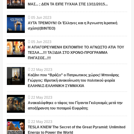
ΜΑΣ... ; ΔΕΝ ΤΑ ΕΙΠΕ ΤΥΧΑΙΑ ΣΤΙΣ 13/11/2015...
05
Jun
2023
ΑΥΤΑ ΤΡΕΜΟΥΝ! Οι Έλληνες και η Άγνωστη Ιερατική
σχέση!(ΒΙΝΤΕΟ)
05
Jun
2023
Η ΑΠΑΓΟΡΕΥΜΕΝΗ ΕΚΠΟΜΠΗ! ΤΟ ΑΓΝΩΣΤΟ ΑΤΙΑ ΤΟΥ
ΤΕΣΛΑ....!!! ΤΑΞΙΔΙΑ ΣΤΟ ΧΡΟΝΟ-ΠΡΟΓΡΑΜΜΑ
ΠΗΓΑΣΟΣ...!!!
22
May
2023
Καζάνι που “Βράζει” ο Πατριωτικος χώρος! Μπινιάρης
Γιώργος: Ιδρυτική ανακοίνωση του πολιτικού φορέα
ΕΛΛΗΝΙ.Σ-ΕΛΛΗΝΙΚΗ ΣΥΜΜΑΧΙΑ
22
May
2023
Ανακαλύφθηκε ο τάφος του Γίγαντα Γκιλγκαμές μετά την
αποξήρανση του ποταμού Ευφράτη;
22
May
2023
TESLA KNEW The Secret of the Great Pyramid: Unlimited
Energy to Power the World