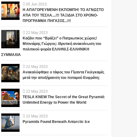
05
Jun
2023
Η ΑΠΑΓΟΡΕΥΜΕΝΗ ΕΚΠΟΜΠΗ! ΤΟ ΑΓΝΩΣΤΟ
ΑΤΙΑ ΤΟΥ ΤΕΣΛΑ....!!! ΤΑΞΙΔΙΑ ΣΤΟ ΧΡΟΝΟ-
ΠΡΟΓΡΑΜΜΑ ΠΗΓΑΣΟΣ...!!!
22
May
2023
Καζάνι που “Βράζει” ο Πατριωτικος χώρος!
Μπινιάρης Γιώργος: Ιδρυτική ανακοίνωση του
πολιτικού φορέα ΕΛΛΗΝΙ.Σ-ΕΛΛΗΝΙΚΗ
ΣΥΜΜΑΧΙΑ
22
May
2023
Ανακαλύφθηκε ο τάφος του Γίγαντα Γκιλγκαμές
μετά την αποξήρανση του ποταμού Ευφράτη;
22
May
2023
TESLA KNEW The Secret of the Great Pyramid:
Unlimited Energy to Power the World
22
May
2023
Pyramids Found Beneath Antarctic Ice