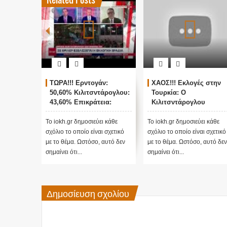
ΤΩΡΑ!!! Ερντογάν:
ΧΑΟΣ!!! Εκλογές στην
50,60% Κιλιτσντάρογλου:
Τουρκία: Ο
43,60% Επικράτεια:
Κιλιτσντάρογλου
78,2%
αμφισβητεί τα
αποτελέσματα θα γίνου
Το iokh.gr δημοσιεύει κάθε
Το iokh.gr δημοσιεύει κάθε
ενστάσεις...
σχόλιο το οποίο είναι σχετικό
σχόλιο το οποίο είναι σχετικό
με το θέμα. Ωστόσο, αυτό δεν
με το θέμα. Ωστόσο, αυτό δεν
σημαίνει ότι...
σημαίνει ότι...
Δημοσίευση σχολίου