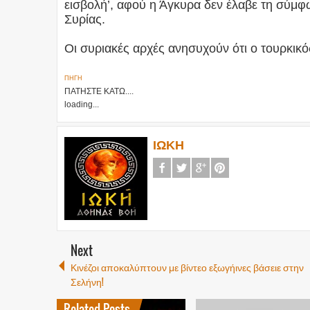
εισβολή’, αφού η Άγκυρα δεν έλαβε τη σύμ
Συρίας.
Οι συριακές αρχές ανησυχούν ότι ο τουρκικ
ΠΗΓΗ
ΠΑΤΗΣΤΕ ΚΑΤΩ....
loading...
ΙΩΚΗ
Next
Κινέζοι αποκαλύπτουν με βίντεο εξωγήινες βάσειε στην
Σελήνη!
Related Posts