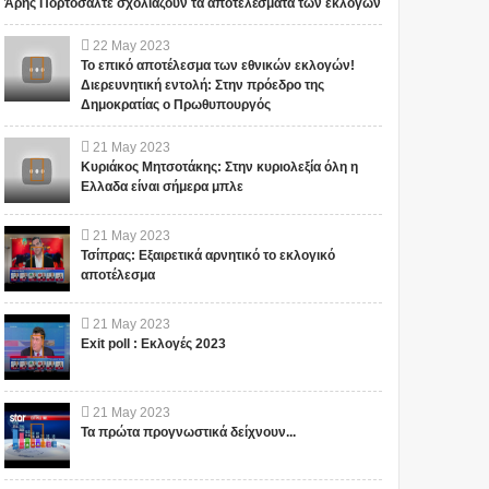
Άρης Πορτοσάλτε σχολιάζουν τα αποτελέσματα των εκλογών
22
May
2023
Το επικό αποτέλεσμα των εθνικών εκλογών!
Διερευνητική εντολή: Στην πρόεδρο της
Δημοκρατίας ο Πρωθυπουργός
21
May
2023
Κυριάκος Μητσοτάκης: Στην κυριολεξία όλη η
Αυτός ο μεγάλος
ΟΙ ΕΙΔΗΣΕΙΣ ΓΙΑ ΤΙΣ
Ελλαδα είναι σήμερα μπλε
φιλάνθρωπος
ΕΞΕΛΙΞΕΙΣ ΣΤΟ
προειδοποίησε ότι το
FACEBOOK
21
May
2023
χειρότερο κύμα έρχεται
ΠΡΟΒΛΗΜΑΤΙΖΟΥΝ!!!
Τσίπρας: Εξαιρετικά αρνητικό το εκλογικό
τώρα με την μετάλλαξη
ΠΟΙΟΣ ΚΑΝΕΙ
ΣΕ ΕΥΧΑΡΙΣΤΟΥΜΕ.... Bill Το
Το iokh.gr δημοσιεύει κάθε
αποτέλεσμα
όμικρον ....
ΚΟΥΜΑΝΤΟ ΤΕΛΙΚΑ;
iokh.gr δημοσιεύει κάθε σχόλιο
σχόλιο το οποίο είναι σχετικό
(VIDEO)
το οποίο είναι σχετικό με το
με το θέμα. Ωστόσο, αυτό δεν
21
May
2023
θέμ...
σημαίνει ότι...
Exit poll : Εκλογές 2023
21
May
2023
Τα πρώτα προγνωστικά δείχνουν...