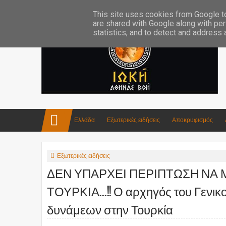
Επικοινωνία:info4iokh@gmail.com
Κατασκευές
Ποίηση
This site uses cookies from Google to 
are shared with Google along with per
statistics, and to detect and address
Ελλάδα
Εξωτερικές ειδήσεις
Αποκρυφισμός
Εξωτερικές ειδήσεις
ΔΕΝ ΥΠΑΡΧΕΙ ΠΕΡΙΠΤΩΣΗ ΝΑ 
ΤΟΥΡΚΙΑ...!! Ο αρχηγός του Γενι
δυνάμεων στην Τουρκία