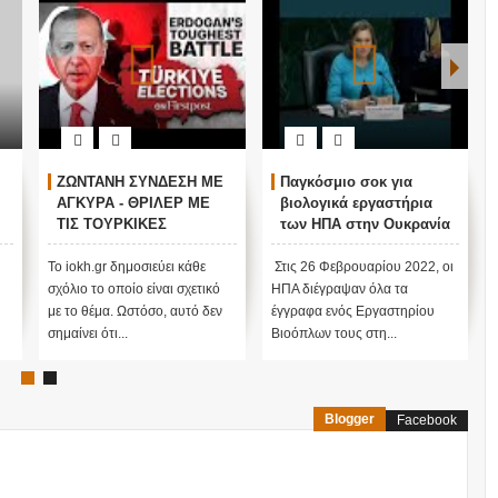
ΖΩΝΤΑΝΗ ΣΥΝΔΕΣΗ ΜΕ
Παγκόσμιο σοκ για
ΑΓΚΥΡΑ - ΘΡΙΛΕΡ ΜΕ
βιολογικά εργαστήρια
ΤΙΣ ΤΟΥΡΚΙΚΕΣ
των ΗΠΑ στην Ουκρανία
ΕΚΛΟΓΕΣ !
ν
Το iokh.gr δημοσιεύει κάθε
Στις 26 Φεβρουαρίου 2022, οι
σχόλιο το οποίο είναι σχετικό
ΗΠΑ διέγραψαν όλα τα
με το θέμα. Ωστόσο, αυτό δεν
έγγραφα ενός Εργαστηρίου
σημαίνει ότι...
Βιοόπλων τους στη...
Blogger
Facebook