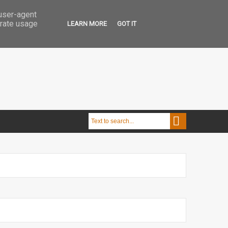
 user-agent
erate usage
LEARN MORE
GOT IT