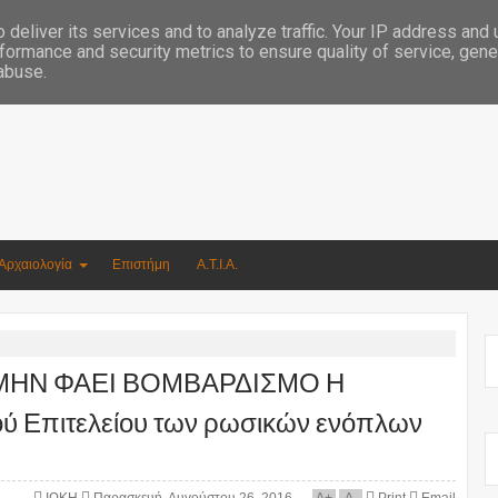
Συγγραφέας Νικόλαος Αργυρίου
deliver its services and to analyze traffic. Your IP address and
formance and security metrics to ensure quality of service, gen
 abuse.
Αρχαιολογία
Επιστήμη
Α.Τ.Ι.Α.
ΜΗΝ ΦΑΕΙ ΒΟΜΒΑΡΔΙΣΜΟ Η
κού Επιτελείου των ρωσικών ενόπλων