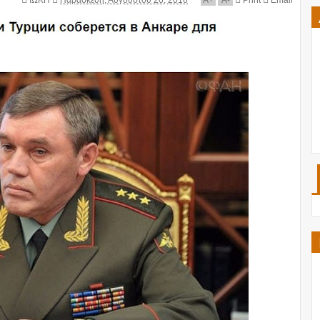
ΙΩΚΗ
Παρασκευή, Αυγούστου 26, 2016
A
+
A
-
Print
Email