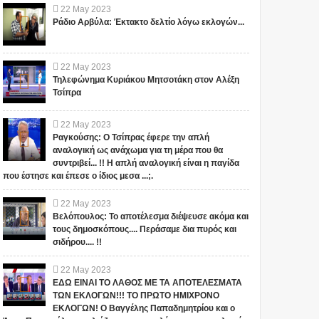
22
May
2023
Ράδιο Αρβύλα: Έκτακτο δελτίο λόγω εκλογών...
22
May
2023
Τηλεφώνημα Κυριάκου Μητσοτάκη στον Αλέξη
Τσίπρα
22
May
2023
Ραγκούσης: Ο Τσίπρας έφερε την απλή
αναλογική ως ανάχωμα για τη μέρα που θα
συντριβεί... !! Η απλή αναλογική είναι η παγίδα
που έστησε και έπεσε ο ίδιος μεσα ...;.
22
May
2023
Βελόπουλος: Το αποτέλεσμα διέψευσε ακόμα και
τους δημοσκόπους.... Περάσαμε δια πυρός και
σιδήρου.... !!
22
May
2023
ΕΔΩ ΕΙΝΑΙ ΤΟ ΛΑΘΟΣ ΜΕ ΤΑ ΑΠΟΤΕΛΕΣΜΑΤΑ
ΤΩΝ ΕΚΛΟΓΩΝ!!! ΤΟ ΠΡΩΤΟ ΗΜΙΧΡΟΝΟ
ΕΚΛΟΓΩΝ! Ο Βαγγέλης Παπαδημητρίου και ο