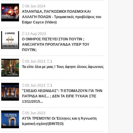
08
Jun
2024
ΑΤΛΑΝΤΙΔΑ, ΠΑΓΚΟΣΜΙΟΙ ΠΟΛΕΜΟΙ ΚΑΙ
ΑΛΛΑΓΗ ΠΟΛΩΝ - Τρομακτικές προβλέψεις του
Edgar Cayce (Video)
13
Aug
2023
Ο ΟΜΗΡΟΣ ΠΙΣΤΕΥΕΙ ΣΤΟΝ ΠΟΥΤΙΝ ;
ΑΝΕΞΗΓΗΤΗ ΠΡΟΠΑΓΑΝΔΑ ΥΠΕΡ ΤΟΥ
ΠΟΥΤΙΝ;
05
Jun
2023
1
Τα είπε όλα με μιας ! Τους άφησε όλους άφωνους
05
Jun
2023
1
"ΣΧΕΔΙΟ ΛΕΩΝΙΔΑΣ": ΤΙ ΕΤΟΙΜΑΖΟΥΝ ΓΙΑ ΤΗΝ
ΠΑΤΡΙΔΑ ΜΑΣ... ; ΔΕΝ ΤΑ ΕΙΠΕ ΤΥΧΑΙΑ ΣΤΙΣ
13/11/2015...
05
Jun
2023
ΑΥΤΑ ΤΡΕΜΟΥΝ! Οι Έλληνες και η Άγνωστη
Ιερατική σχέση!(ΒΙΝΤΕΟ)