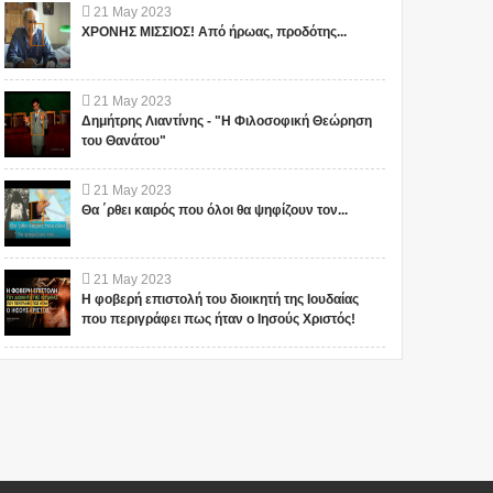
21
May
2023
ΧΡΟΝΗΣ ΜΙΣΣΙΟΣ! Από ήρωας, προδότης...
21
May
2023
Δημήτρης Λιαντίνης - "Η Φιλοσοφική Θεώρηση
του Θανάτου"
21
May
2023
Θα ΄ρθει καιρός που όλοι θα ψηφίζουν τον...
21
May
2023
Η φοβερή επιστολή του διοικητή της Ιουδαίας
που περιγράφει πως ήταν ο Ιησούς Χριστός!