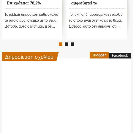
: 78,2%
αμφισβητεί τα
ΤΟΥΡΚΙΚΕΣ Ε
αποτελέσματα θα γίνουν
ενστάσεις...
οσιεύει κάθε σχόλιο
Το iokh.gr δημοσιεύει κάθε σχόλιο
Το iokh.gr δημοσι
σχετικό με το θέμα.
το οποίο είναι σχετικό με το θέμα.
το οποίο είναι σχε
ν σημαίνει ότι...
Ωστόσο, αυτό δεν σημαίνει ότι...
Ωστόσο, αυτό δεν 
Δημοσίευση σχολίου
Blogger
Facebook