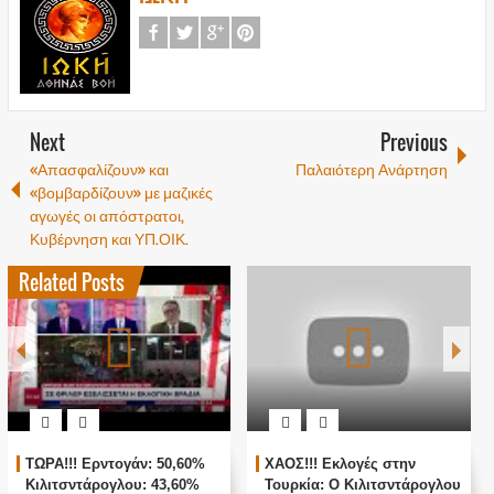
Next
Previous
«Απασφαλίζουν» και
Παλαιότερη Ανάρτηση
«βομβαρδίζουν» με μαζικές
αγωγές οι απόστρατοι,
Κυβέρνηση και ΥΠ.ΟΙΚ.
Related Posts
ντογάν: 50,60%
ΧΑΟΣ!!! Εκλογές στην
ΖΩΝΤΑΝΗ ΣΥ
ογλου: 43,60%
Τουρκία: Ο Κιλιτσντάρογλου
ΑΓΚΥΡΑ - ΘΡ