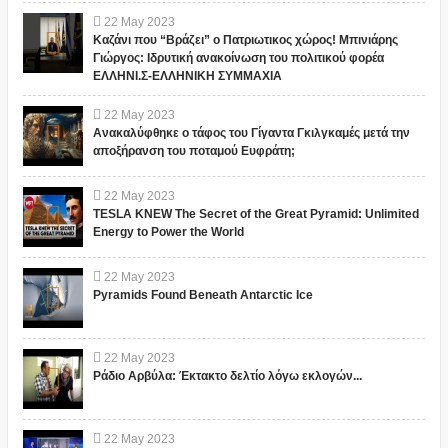
22
May
2023
Καζάνι που “Βράζει” ο Πατριωτικος χώρος! Μπινιάρης
Γιώργος: Ιδρυτική ανακοίνωση του πολιτικού φορέα
ΕΛΛΗΝΙ.Σ-ΕΛΛΗΝΙΚΗ ΣΥΜΜΑΧΙΑ
22
May
2023
Ανακαλύφθηκε ο τάφος του Γίγαντα Γκιλγκαμές μετά την
αποξήρανση του ποταμού Ευφράτη;
22
May
2023
TESLA KNEW The Secret of the Great Pyramid: Unlimited
Energy to Power the World
22
May
2023
Pyramids Found Beneath Antarctic Ice
22
May
2023
Ράδιο Αρβύλα: Έκτακτο δελτίο λόγω εκλογών...
22
May
2023