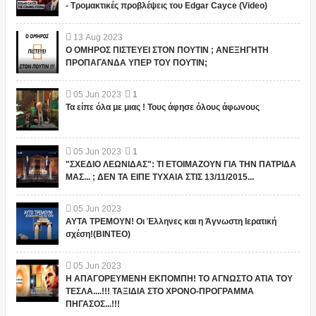
- Τρομακτικές προβλέψεις του Edgar Cayce (Video)
13
Aug
2023
Ο ΟΜΗΡΟΣ ΠΙΣΤΕΥΕΙ ΣΤΟΝ ΠΟΥΤΙΝ ; ΑΝΕΞΗΓΗΤΗ
ΠΡΟΠΑΓΑΝΔΑ ΥΠΕΡ ΤΟΥ ΠΟΥΤΙΝ;
05
Jun
2023
1
Τα είπε όλα με μιας ! Τους άφησε όλους άφωνους
05
Jun
2023
1
"ΣΧΕΔΙΟ ΛΕΩΝΙΔΑΣ": ΤΙ ΕΤΟΙΜΑΖΟΥΝ ΓΙΑ ΤΗΝ ΠΑΤΡΙΔΑ
ΜΑΣ... ; ΔΕΝ ΤΑ ΕΙΠΕ ΤΥΧΑΙΑ ΣΤΙΣ 13/11/2015...
05
Jun
2023
ΑΥΤΑ ΤΡΕΜΟΥΝ! Οι Έλληνες και η Άγνωστη Ιερατική
σχέση!(ΒΙΝΤΕΟ)
05
Jun
2023
Η ΑΠΑΓΟΡΕΥΜΕΝΗ ΕΚΠΟΜΠΗ! ΤΟ ΑΓΝΩΣΤΟ ΑΤΙΑ ΤΟΥ
ΤΕΣΛΑ....!!! ΤΑΞΙΔΙΑ ΣΤΟ ΧΡΟΝΟ-ΠΡΟΓΡΑΜΜΑ
ΠΗΓΑΣΟΣ...!!!