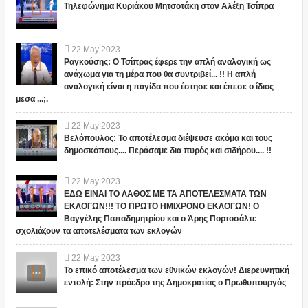
Τηλεφώνημα Κυριάκου Μητσοτάκη στον Αλέξη Τσίπρα
22
May
2023
Ραγκούσης: Ο Τσίπρας έφερε την απλή αναλογική ως
ανάχωμα για τη μέρα που θα συντριβεί... !! Η απλή
αναλογική είναι η παγίδα που έστησε και έπεσε ο ίδιος
μεσα ...;.
22
May
2023
Βελόπουλος: Το αποτέλεσμα διέψευσε ακόμα και τους
δημοσκόπους.... Περάσαμε δια πυρός και σιδήρου.... !!
22
May
2023
ΕΔΩ ΕΙΝΑΙ ΤΟ ΛΑΘΟΣ ΜΕ ΤΑ ΑΠΟΤΕΛΕΣΜΑΤΑ ΤΩΝ
ΕΚΛΟΓΩΝ!!! ΤΟ ΠΡΩΤΟ ΗΜΙΧΡΟΝΟ ΕΚΛΟΓΩΝ! Ο
Βαγγέλης Παπαδημητρίου και ο Άρης Πορτοσάλτε
σχολιάζουν τα αποτελέσματα των εκλογών
22
May
2023
Το επικό αποτέλεσμα των εθνικών εκλογών! Διερευνητική
εντολή: Στην πρόεδρο της Δημοκρατίας ο Πρωθυπουργός