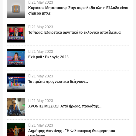
21
May
2023
Κυριάκος Μητσοτάκης: Στην κυριολεξία όλη η Ελλαδα είναι
σήμερα μπλε
21
May
2023
Τσίπρας: Εξαιρετικά αρνητικό το εκλογικό αποτέλεσμα
21
May
2023
Exit poll : Εκλογές 2023
21
May
2023
Τα πρώτα προγνωστικά δείχνουν...
21
May
2023
ΧΡΟΝΗΣ ΜΙΣΣΙΟΣ! Από ήρωας, προδότης...
21
May
2023
Δημήτρης Λιαντίνης - "Η Φιλοσοφική Θεώρηση του