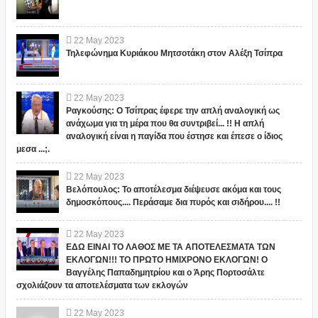
22
May
2023
Τηλεφώνημα Κυριάκου Μητσοτάκη στον Αλέξη Τσίπρα
22
May
2023
Ραγκούσης: Ο Τσίπρας έφερε την απλή αναλογική ως
ανάχωμα για τη μέρα που θα συντριβεί... !! Η απλή
αναλογική είναι η παγίδα που έστησε και έπεσε ο ίδιος
μεσα ...;.
22
May
2023
Βελόπουλος: Το αποτέλεσμα διέψευσε ακόμα και τους
δημοσκόπους.... Περάσαμε δια πυρός και σιδήρου.... !!
22
May
2023
ΕΔΩ ΕΙΝΑΙ ΤΟ ΛΑΘΟΣ ΜΕ ΤΑ ΑΠΟΤΕΛΕΣΜΑΤΑ ΤΩΝ
ΕΚΛΟΓΩΝ!!! ΤΟ ΠΡΩΤΟ ΗΜΙΧΡΟΝΟ ΕΚΛΟΓΩΝ! Ο
Βαγγέλης Παπαδημητρίου και ο Άρης Πορτοσάλτε
σχολιάζουν τα αποτελέσματα των εκλογών
22
May
2023