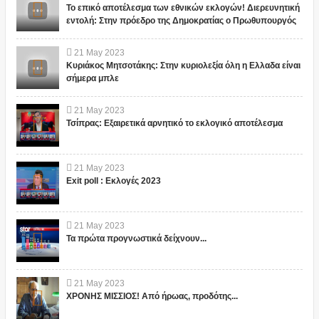
Το επικό αποτέλεσμα των εθνικών εκλογών! Διερευνητική
εντολή: Στην πρόεδρο της Δημοκρατίας ο Πρωθυπουργός
21
May
2023
Κυριάκος Μητσοτάκης: Στην κυριολεξία όλη η Ελλαδα είναι
σήμερα μπλε
21
May
2023
Τσίπρας: Εξαιρετικά αρνητικό το εκλογικό αποτέλεσμα
21
May
2023
Exit poll : Εκλογές 2023
21
May
2023
Τα πρώτα προγνωστικά δείχνουν...
21
May
2023
ΧΡΟΝΗΣ ΜΙΣΣΙΟΣ! Από ήρωας, προδότης...