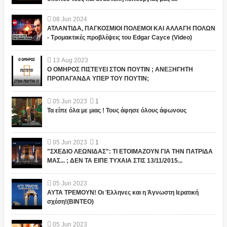
08
Jun
2024
ΑΤΛΑΝΤΙΔΑ, ΠΑΓΚΟΣΜΙΟΙ ΠΟΛΕΜΟΙ ΚΑΙ ΑΛΛΑΓΗ ΠΟΛΩΝ
- Τρομακτικές προβλέψεις του Edgar Cayce (Video)
13
Aug
2023
Ο ΟΜΗΡΟΣ ΠΙΣΤΕΥΕΙ ΣΤΟΝ ΠΟΥΤΙΝ ; ΑΝΕΞΗΓΗΤΗ
ΠΡΟΠΑΓΑΝΔΑ ΥΠΕΡ ΤΟΥ ΠΟΥΤΙΝ;
05
Jun
2023
1
Τα είπε όλα με μιας ! Τους άφησε όλους άφωνους
05
Jun
2023
1
"ΣΧΕΔΙΟ ΛΕΩΝΙΔΑΣ": ΤΙ ΕΤΟΙΜΑΖΟΥΝ ΓΙΑ ΤΗΝ ΠΑΤΡΙΔΑ
ΜΑΣ... ; ΔΕΝ ΤΑ ΕΙΠΕ ΤΥΧΑΙΑ ΣΤΙΣ 13/11/2015...
05
Jun
2023
ΑΥΤΑ ΤΡΕΜΟΥΝ! Οι Έλληνες και η Άγνωστη Ιερατική
σχέση!(ΒΙΝΤΕΟ)
05
Jun
2023