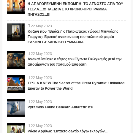
Η ΑΠΑΓΟΡΕΥΜΕΝΗ ΕΚΠΟΜΠΗ! ΤΟ ΑΓΝΩΣΤΟ ΑΤΙΑ ΤΟΥ
ΤΕΣΛΑ....!!! ΤΑΞΙΔΙΑ ΣΤΟ ΧΡΟΝΟ-ΠΡΟΓΡΑΜΜΑ
ΠΗΓΑΣΟΣ...!!!
22
May
2023
Καζάνι που “Βράζει” ο Πατριωτικος χώρος! Μπινιάρης
Γιώργος: Ιδρυτική ανακοίνωση του πολιτικού φορέα
ΕΛΛΗΝΙ.Σ-ΕΛΛΗΝΙΚΗ ΣΥΜΜΑΧΙΑ
22
May
2023
Ανακαλύφθηκε ο τάφος του Γίγαντα Γκιλγκαμές μετά την
αποξήρανση του ποταμού Ευφράτη;
22
May
2023
TESLA KNEW The Secret of the Great Pyramid: Unlimited
Energy to Power the World
22
May
2023
Pyramids Found Beneath Antarctic Ice
22
May
2023
Ράδιο Αρβύλα: Έκτακτο δελτίο λόγω εκλογών...