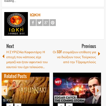
loading...
ΙΩΚΗ
Next
Previous
Η ΣΥΡΙΖΑία Καφαντάρη: Η
Οι SDF ετοιμάζουν επίθεση για
εποχή που κάποιος είχε
να διώξουν τους Τούρκους
μαγαζί και ήταν αφεντικό του
από την Τζαραμπλούς
εαυτού του έχει τελειώσει…
Related Posts