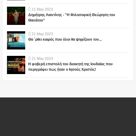
21
May
2023
Δημήτρης Λιαντίνης - "Η Φιλοσοφική Θεώρηση του
Θανάτου"
21
May
2023
Θα ΄ρθει καιρός που όλοι θα ψηφίζουν τον...
21
May
2023
Η φοβερή επιστολή του διοικητή της Ιουδαίας που
περιγράφει πως ήταν ο Ιησούς Χριστός!