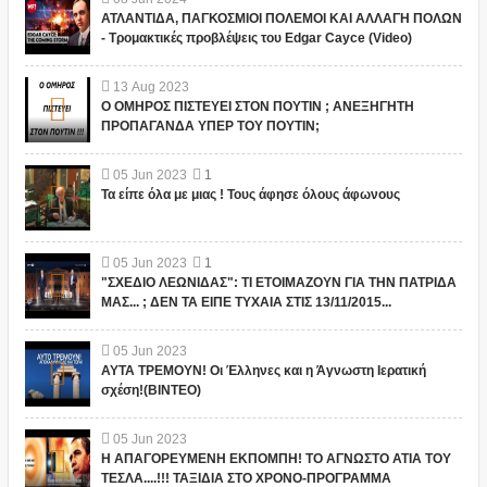
ΑΤΛΑΝΤΙΔΑ, ΠΑΓΚΟΣΜΙΟΙ ΠΟΛΕΜΟΙ ΚΑΙ ΑΛΛΑΓΗ ΠΟΛΩΝ
- Τρομακτικές προβλέψεις του Edgar Cayce (Video)
13
Aug
2023
Ο ΟΜΗΡΟΣ ΠΙΣΤΕΥΕΙ ΣΤΟΝ ΠΟΥΤΙΝ ; ΑΝΕΞΗΓΗΤΗ
ΠΡΟΠΑΓΑΝΔΑ ΥΠΕΡ ΤΟΥ ΠΟΥΤΙΝ;
05
Jun
2023
1
Τα είπε όλα με μιας ! Τους άφησε όλους άφωνους
05
Jun
2023
1
"ΣΧΕΔΙΟ ΛΕΩΝΙΔΑΣ": ΤΙ ΕΤΟΙΜΑΖΟΥΝ ΓΙΑ ΤΗΝ ΠΑΤΡΙΔΑ
ΜΑΣ... ; ΔΕΝ ΤΑ ΕΙΠΕ ΤΥΧΑΙΑ ΣΤΙΣ 13/11/2015...
05
Jun
2023
ΑΥΤΑ ΤΡΕΜΟΥΝ! Οι Έλληνες και η Άγνωστη Ιερατική
σχέση!(ΒΙΝΤΕΟ)
05
Jun
2023
Η ΑΠΑΓΟΡΕΥΜΕΝΗ ΕΚΠΟΜΠΗ! ΤΟ ΑΓΝΩΣΤΟ ΑΤΙΑ ΤΟΥ
ΤΕΣΛΑ....!!! ΤΑΞΙΔΙΑ ΣΤΟ ΧΡΟΝΟ-ΠΡΟΓΡΑΜΜΑ