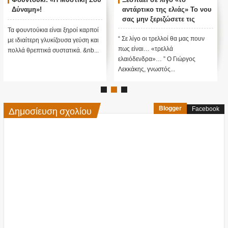
Δύναμη»!
αντάρτικο της ελιάς» Το νου
σας μην ξεριζώσετε τις
ελιές,λόγω επιδότησης...!!!
Τα φουντούκια είναι ξηροί καρποί
“ Σε λίγο οι τρελλοί θα μας πουν
με ιδιαίτερη γλυκίζουσα γεύση και
πως είναι… «τρελλά
πολλά θρεπτικά συστατικά. &nb...
ελαιόδενδρα»… ” Ο Γιώργος
Λεκκάκης, γνωστός...
Δημοσίευση σχολίου
Blogger
Facebook