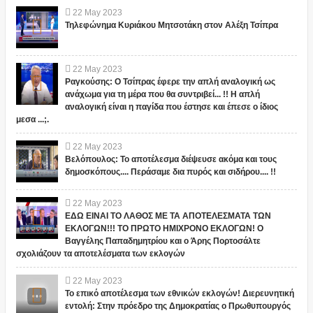
22
May
2023
Τηλεφώνημα Κυριάκου Μητσοτάκη στον Αλέξη Τσίπρα
22
May
2023
Ραγκούσης: Ο Τσίπρας έφερε την απλή αναλογική ως
ανάχωμα για τη μέρα που θα συντριβεί... !! Η απλή
αναλογική είναι η παγίδα που έστησε και έπεσε ο ίδιος
μεσα ...;.
22
May
2023
Βελόπουλος: Το αποτέλεσμα διέψευσε ακόμα και τους
δημοσκόπους.... Περάσαμε δια πυρός και σιδήρου.... !!
22
May
2023
ΕΔΩ ΕΙΝΑΙ ΤΟ ΛΑΘΟΣ ΜΕ ΤΑ ΑΠΟΤΕΛΕΣΜΑΤΑ ΤΩΝ
ΕΚΛΟΓΩΝ!!! ΤΟ ΠΡΩΤΟ ΗΜΙΧΡΟΝΟ ΕΚΛΟΓΩΝ! Ο
Βαγγέλης Παπαδημητρίου και ο Άρης Πορτοσάλτε
σχολιάζουν τα αποτελέσματα των εκλογών
22
May
2023
Το επικό αποτέλεσμα των εθνικών εκλογών! Διερευνητική
εντολή: Στην πρόεδρο της Δημοκρατίας ο Πρωθυπουργός