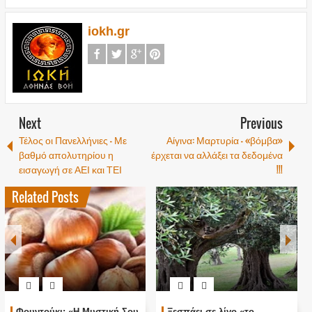
iokh.gr
Next
Previous
Τέλος οι Πανελλήνιες - Με
Αίγινα: Μαρτυρία - «βόμβα»
βαθμό απολυτηρίου η
έρχεται να αλλάξει τα δεδομένα
εισαγωγή σε ΑΕΙ και ΤΕΙ
!!!
Related Posts
Φουντούκι: «Η Μυστική Σου
Ξεσπάει σε λίγο «το