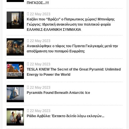
ΠΗΓΑΣΟΣ...!!!
22
May
2023
Καζάνι που “Βράζει” ο Πατριωτικος χώρος! Μπινιάρης
Γιώργος: Ιδρυτική ανακοίνωση του πολιτικού φορέα
ΕΛΛΗΝΙ.Σ-ΕΛΛΗΝΙΚΗ ΣΥΜΜΑΧΙΑ
22
May
2023
Ανακαλύφθηκε ο τάφος του Γίγαντα Γκιλγκαμές μετά την
αποξήρανση του ποταμού Ευφράτη;
22
May
2023
TESLA KNEW The Secret of the Great Pyramid: Unlimited
Energy to Power the World
22
May
2023
Pyramids Found Beneath Antarctic Ice
22
May
2023
Ράδιο Αρβύλα: Έκτακτο δελτίο λόγω εκλογών...