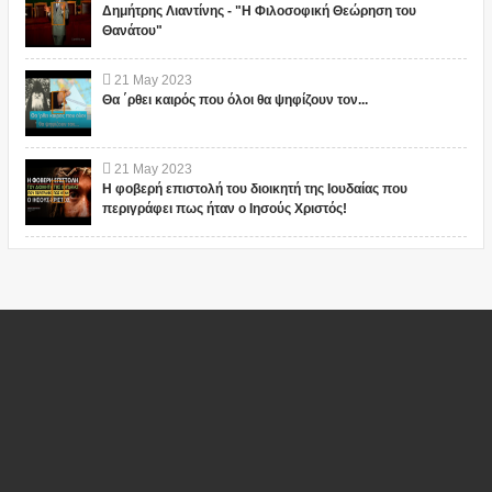
Δημήτρης Λιαντίνης - "Η Φιλοσοφική Θεώρηση του
Θανάτου"
21
May
2023
Θα ΄ρθει καιρός που όλοι θα ψηφίζουν τον...
21
May
2023
Η φοβερή επιστολή του διοικητή της Ιουδαίας που
περιγράφει πως ήταν ο Ιησούς Χριστός!