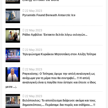
Energy to Power the World
22
May
2023
Pyramids Found Beneath Antarctic Ice
22
May
2023
Ράδιο Αρβύλα: Έκτακτο δελτίο λόγω εκλογών...
22
May
2023
Τηλεφώνημα Κυριάκου Μητσοτάκη στον Αλέξη Τσίπρα
22
May
2023
Ραγκούσης: Ο Τσίπρας έφερε την απλή αναλογική ως
ανάχωμα για τη μέρα που θα συντριβεί... !! Η απλή
αναλογική είναι η παγίδα που έστησε και έπεσε ο ίδιος
μεσα ...;.
22
May
2023
Βελόπουλος: Το αποτέλεσμα διέψευσε ακόμα και τους
δημοσκόπους.... Περάσαμε δια πυρός και σιδήρου.... !!