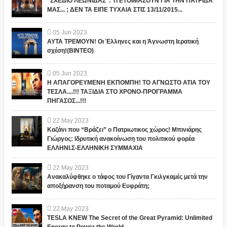
"ΣΧΕΔΙΟ ΛΕΩΝΙΔΑΣ": ΤΙ ΕΤΟΙΜΑΖΟΥΝ ΓΙΑ ΤΗΝ ΠΑΤΡΙΔΑ
ΜΑΣ... ; ΔΕΝ ΤΑ ΕΙΠΕ ΤΥΧΑΙΑ ΣΤΙΣ 13/11/2015...
05
Jun
2023
ΑΥΤΑ ΤΡΕΜΟΥΝ! Οι Έλληνες και η Άγνωστη Ιερατική
σχέση!(ΒΙΝΤΕΟ)
05
Jun
2023
Η ΑΠΑΓΟΡΕΥΜΕΝΗ ΕΚΠΟΜΠΗ! ΤΟ ΑΓΝΩΣΤΟ ΑΤΙΑ ΤΟΥ
ΤΕΣΛΑ....!!! ΤΑΞΙΔΙΑ ΣΤΟ ΧΡΟΝΟ-ΠΡΟΓΡΑΜΜΑ
ΠΗΓΑΣΟΣ...!!!
22
May
2023
Καζάνι που “Βράζει” ο Πατριωτικος χώρος! Μπινιάρης
Γιώργος: Ιδρυτική ανακοίνωση του πολιτικού φορέα
ΕΛΛΗΝΙ.Σ-ΕΛΛΗΝΙΚΗ ΣΥΜΜΑΧΙΑ
22
May
2023
Ανακαλύφθηκε ο τάφος του Γίγαντα Γκιλγκαμές μετά την
αποξήρανση του ποταμού Ευφράτη;
22
May
2023
TESLA KNEW The Secret of the Great Pyramid: Unlimited