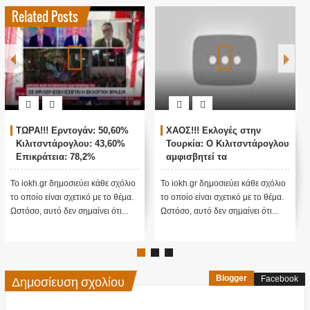
Related Posts
ΤΩΡΑ!!! Ερντογάν: 50,60%
ΧΑΟΣ!!! Εκλογές στην
Κιλιτσντάρογλου: 43,60%
Τουρκία: Ο Κιλιτσντάρογλου
Επικράτεια: 78,2%
αμφισβητεί τα
αποτελέσματα θα γίνουν
ενστάσεις...
Το iokh.gr δημοσιεύει κάθε σχόλιο
Το iokh.gr δημοσιεύει κάθε σχόλιο
το οποίο είναι σχετικό με το θέμα.
το οποίο είναι σχετικό με το θέμα.
Ωστόσο, αυτό δεν σημαίνει ότι...
Ωστόσο, αυτό δεν σημαίνει ότι...
Δημοσίευση σχολίου
Blogger
Facebook