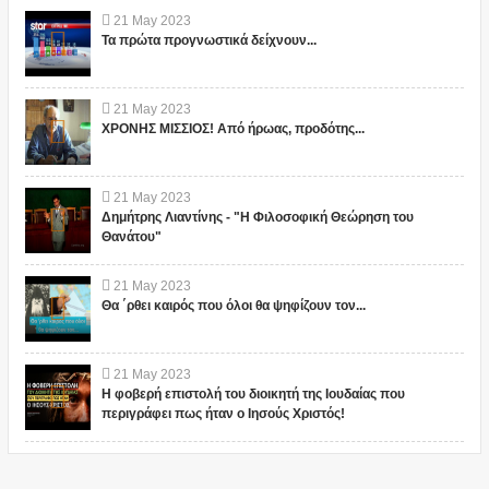
21
May
2023
Τα πρώτα προγνωστικά δείχνουν...
21
May
2023
ΧΡΟΝΗΣ ΜΙΣΣΙΟΣ! Από ήρωας, προδότης...
21
May
2023
Δημήτρης Λιαντίνης - "Η Φιλοσοφική Θεώρηση του
Θανάτου"
21
May
2023
Θα ΄ρθει καιρός που όλοι θα ψηφίζουν τον...
21
May
2023
Η φοβερή επιστολή του διοικητή της Ιουδαίας που
περιγράφει πως ήταν ο Ιησούς Χριστός!