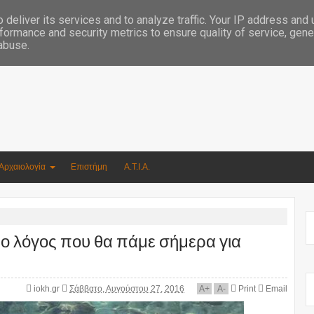
Συγγραφέας Νικόλαος Αργυρίου
deliver its services and to analyze traffic. Your IP address and
formance and security metrics to ensure quality of service, gen
 abuse.
Αρχαιολογία
Επιστήμη
Α.Τ.Ι.Α.
ι ο λόγος που θα πάμε σήμερα για
iokh.gr
Σάββατο, Αυγούστου 27, 2016
A
+
A
-
Print
Email