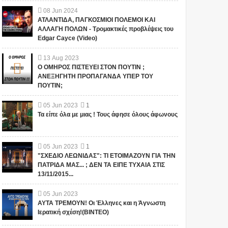
08
Jun
2024
ΑΤΛΑΝΤΙΔΑ, ΠΑΓΚΟΣΜΙΟΙ ΠΟΛΕΜΟΙ ΚΑΙ
ΑΛΛΑΓΗ ΠΟΛΩΝ - Τρομακτικές προβλέψεις του
Edgar Cayce (Video)
13
Aug
2023
Ο ΟΜΗΡΟΣ ΠΙΣΤΕΥΕΙ ΣΤΟΝ ΠΟΥΤΙΝ ;
ΑΝΕΞΗΓΗΤΗ ΠΡΟΠΑΓΑΝΔΑ ΥΠΕΡ ΤΟΥ
ΠΟΥΤΙΝ;
05
Jun
2023
1
Τα είπε όλα με μιας ! Τους άφησε όλους άφωνους
05
Jun
2023
1
"ΣΧΕΔΙΟ ΛΕΩΝΙΔΑΣ": ΤΙ ΕΤΟΙΜΑΖΟΥΝ ΓΙΑ ΤΗΝ
ΠΑΤΡΙΔΑ ΜΑΣ... ; ΔΕΝ ΤΑ ΕΙΠΕ ΤΥΧΑΙΑ ΣΤΙΣ
13/11/2015...
05
Jun
2023
ΑΥΤΑ ΤΡΕΜΟΥΝ! Οι Έλληνες και η Άγνωστη
Ιερατική σχέση!(ΒΙΝΤΕΟ)