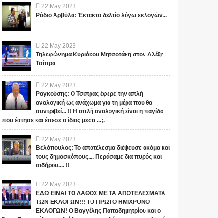
22
May
2023
Ράδιο Αρβύλα: Έκτακτο δελτίο λόγω εκλογών...
22
May
2023
Τηλεφώνημα Κυριάκου Μητσοτάκη στον Αλέξη
Τσίπρα
22
May
2023
Ραγκούσης: Ο Τσίπρας έφερε την απλή
αναλογική ως ανάχωμα για τη μέρα που θα
συντριβεί... !! Η απλή αναλογική είναι η παγίδα
που έστησε και έπεσε ο ίδιος μεσα ...;.
22
May
2023
Βελόπουλος: Το αποτέλεσμα διέψευσε ακόμα και
τους δημοσκόπους.... Περάσαμε δια πυρός και
σιδήρου.... !!
22
May
2023
ΕΔΩ ΕΙΝΑΙ ΤΟ ΛΑΘΟΣ ΜΕ ΤΑ ΑΠΟΤΕΛΕΣΜΑΤΑ
ΤΩΝ ΕΚΛΟΓΩΝ!!! ΤΟ ΠΡΩΤΟ ΗΜΙΧΡΟΝΟ
ΕΚΛΟΓΩΝ! Ο Βαγγέλης Παπαδημητρίου και ο