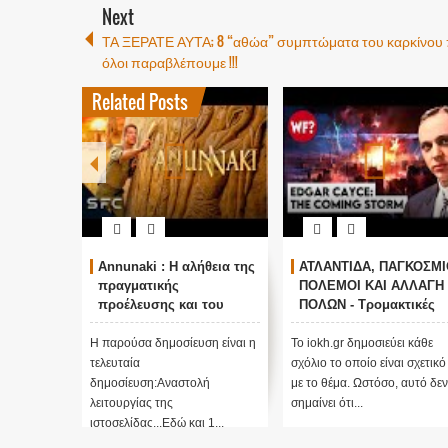
Next
ΤΑ ΞΕΡΑΤΕ ΑΥΤΑ; 8 “αθώα” συμπτώματα του καρκίνου
όλοι παραβλέπουμε !!!
Related Posts
αλήθεια της
ΑΤΛΑΝΤΙΔΑ, ΠΑΓΚΟΣΜΙΟΙ
Ο ΟΜΗΡΟΣ ΠΙΣΤΕΥΕΙ
ΠΟΛΕΜΟΙ ΚΑΙ ΑΛΛΑΓΗ
ΣΤΟΝ ΠΟΥΤΙΝ ;
αι του
ΠΟΛΩΝ - Τρομακτικές
ΑΝΕΞΗΓΗΤΗ
και
προβλέψεις του Edgar
ΠΡΟΠΑΓΑΝΔΑ ΥΠΕΡ 
ουργίας
Cayce (Video)
ΠΟΥΤΙΝ;
ευση είναι η
Το iokh.gr δημοσιεύει κάθε
ΑΝΕΞΗΓΗΤΗ ΠΡΟΠΑΓΑΝ
σχόλιο το οποίο είναι σχετικό
ΥΠΕΡ ΤΟΥ ΠΟΥΤΙΝ; ΕΙΝΑ
τολή
με το θέμα. Ωστόσο, αυτό δεν
ΜΕΓΑΛΗ ΠΑΓΙΔΑ; Τι κρύβε
σημαίνει ότι...
πίσω από αυτό ....;Κατ' αρχ
και 1...