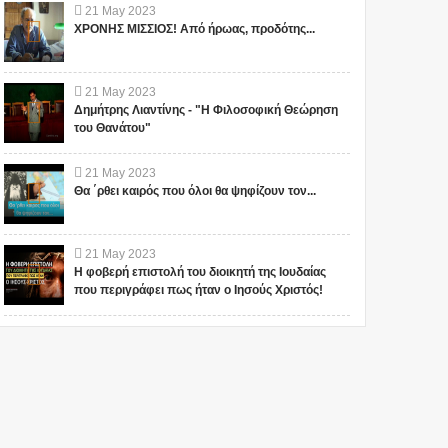
21
May
2023
ΧΡΟΝΗΣ ΜΙΣΣΙΟΣ! Από ήρωας, προδότης...
21
May
2023
Δημήτρης Λιαντίνης - "Η Φιλοσοφική Θεώρηση
του Θανάτου"
21
May
2023
Θα ΄ρθει καιρός που όλοι θα ψηφίζουν τον...
21
May
2023
Η φοβερή επιστολή του διοικητή της Ιουδαίας
που περιγράφει πως ήταν ο Ιησούς Χριστός!