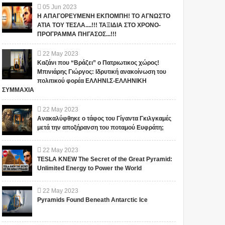
05
Jun
2023
Η ΑΠΑΓΟΡΕΥΜΕΝΗ ΕΚΠΟΜΠΗ! ΤΟ ΑΓΝΩΣΤΟ
ΑΤΙΑ ΤΟΥ ΤΕΣΛΑ....!!! ΤΑΞΙΔΙΑ ΣΤΟ ΧΡΟΝΟ-
ΠΡΟΓΡΑΜΜΑ ΠΗΓΑΣΟΣ...!!!
22
May
2023
Καζάνι που “Βράζει” ο Πατριωτικος χώρος!
Μπινιάρης Γιώργος: Ιδρυτική ανακοίνωση του
πολιτικού φορέα ΕΛΛΗΝΙ.Σ-ΕΛΛΗΝΙΚΗ
ΣΥΜΜΑΧΙΑ
22
May
2023
Ανακαλύφθηκε ο τάφος του Γίγαντα Γκιλγκαμές
μετά την αποξήρανση του ποταμού Ευφράτη;
22
May
2023
TESLA KNEW The Secret of the Great Pyramid:
Unlimited Energy to Power the World
22
May
2023
Pyramids Found Beneath Antarctic Ice