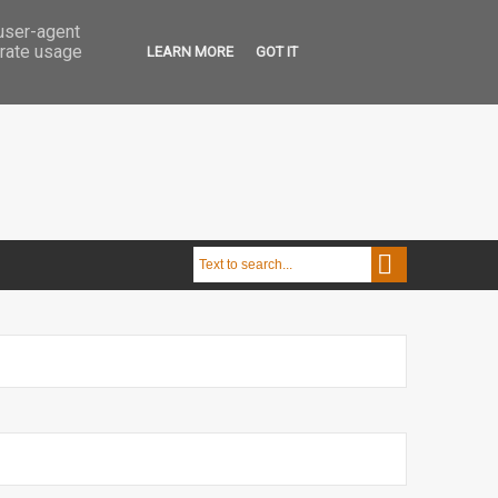
 user-agent
erate usage
LEARN MORE
GOT IT