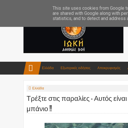
Επικοινωνία:info4iokh@gmail.com
Κατασκευές
Ποίηση
This site uses cookies from Google to 
are shared with Google along with per
statistics, and to detect and address
Ελλάδα
Εξωτερικές ειδήσεις
Αποκρυφισμός
Ελλάδα
Τρέξτε στις παραλίες - Αυτός είνα
μπάνιο !!