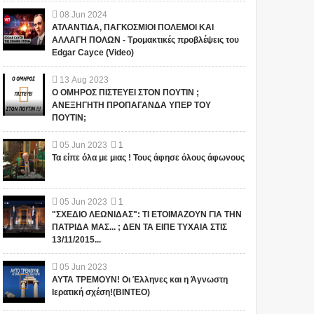
08
Jun
2024
ΑΤΛΑΝΤΙΔΑ, ΠΑΓΚΟΣΜΙΟΙ ΠΟΛΕΜΟΙ ΚΑΙ
ΑΛΛΑΓΗ ΠΟΛΩΝ - Τρομακτικές προβλέψεις του
Edgar Cayce (Video)
13
Aug
2023
Ο ΟΜΗΡΟΣ ΠΙΣΤΕΥΕΙ ΣΤΟΝ ΠΟΥΤΙΝ ;
ΑΝΕΞΗΓΗΤΗ ΠΡΟΠΑΓΑΝΔΑ ΥΠΕΡ ΤΟΥ
ΠΟΥΤΙΝ;
05
Jun
2023
1
Τα είπε όλα με μιας ! Τους άφησε όλους άφωνους
05
Jun
2023
1
"ΣΧΕΔΙΟ ΛΕΩΝΙΔΑΣ": ΤΙ ΕΤΟΙΜΑΖΟΥΝ ΓΙΑ ΤΗΝ
ΠΑΤΡΙΔΑ ΜΑΣ... ; ΔΕΝ ΤΑ ΕΙΠΕ ΤΥΧΑΙΑ ΣΤΙΣ
13/11/2015...
05
Jun
2023
ΑΥΤΑ ΤΡΕΜΟΥΝ! Οι Έλληνες και η Άγνωστη
Ιερατική σχέση!(ΒΙΝΤΕΟ)