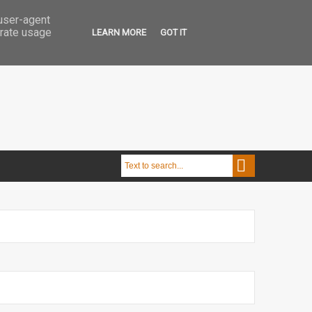
 user-agent
erate usage
LEARN MORE
GOT IT