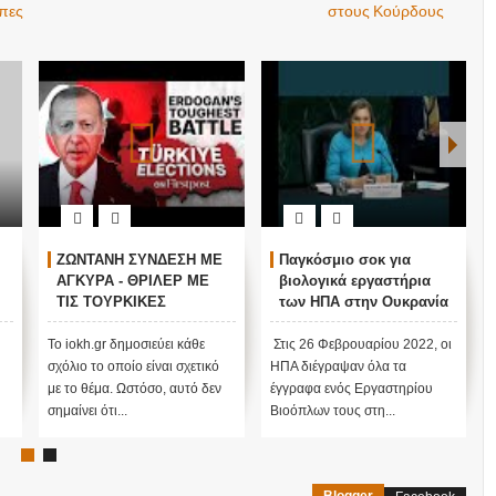
λπες
στους Κούρδους
ΖΩΝΤΑΝΗ ΣΥΝΔΕΣΗ ΜΕ
Παγκόσμιο σοκ για
ΑΓΚΥΡΑ - ΘΡΙΛΕΡ ΜΕ
βιολογικά εργαστήρια
ΤΙΣ ΤΟΥΡΚΙΚΕΣ
των ΗΠΑ στην Ουκρανία
ΕΚΛΟΓΕΣ !
ν
Το iokh.gr δημοσιεύει κάθε
Στις 26 Φεβρουαρίου 2022, οι
σχόλιο το οποίο είναι σχετικό
ΗΠΑ διέγραψαν όλα τα
με το θέμα. Ωστόσο, αυτό δεν
έγγραφα ενός Εργαστηρίου
σημαίνει ότι...
Βιοόπλων τους στη...
Blogger