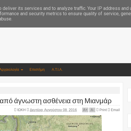
Συγγραφέας Νικόλαος Αργυρίου
deliver its services and to analyze traffic. Your IP address and
formance and security metrics to ensure quality of service, gen
 abuse.
Αρχαιολογία
Επιστήμη
Α.Τ.Ι.Α.
από άγνωστη ασθένεια στη Μιανμάρ
ΙΩΚΗ
Δευτέρα, Αυγούστου 08, 2016
A
+
A
-
Print
Email