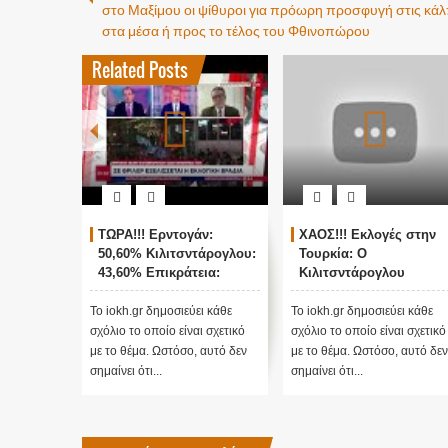
στο Μαξίμου οι ψίθυροι για πρόωρη προσφυγή στις κά
στα μέσα ή προς το τέλος του Φθινοπώρου
Related Posts
ΤΩΡΑ!!! Ερντογάν:
ΧΑΟΣ!!! Εκλογές στην
50,60% Κιλιτσντάρογλου:
Τουρκία: Ο
43,60% Επικράτεια:
Κιλιτσντάρογλου
78,2%
αμφισβητεί τα
αποτελέσματα θα γίνου
Το iokh.gr δημοσιεύει κάθε
Το iokh.gr δημοσιεύει κάθε
ενστάσεις...
σχόλιο το οποίο είναι σχετικό
σχόλιο το οποίο είναι σχετικό
με το θέμα. Ωστόσο, αυτό δεν
με το θέμα. Ωστόσο, αυτό δεν
σημαίνει ότι...
σημαίνει ότι...