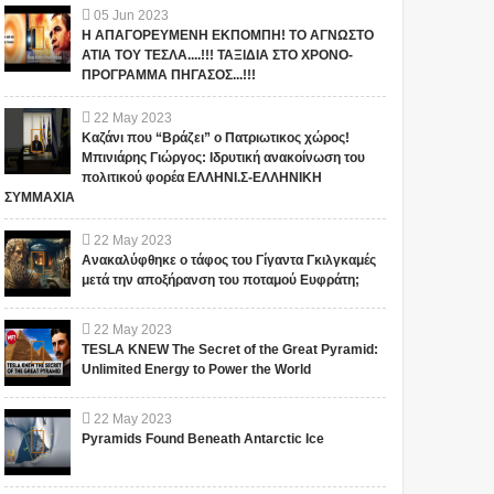
05
Jun
2023
Η ΑΠΑΓΟΡΕΥΜΕΝΗ ΕΚΠΟΜΠΗ! ΤΟ ΑΓΝΩΣΤΟ
ΑΤΙΑ ΤΟΥ ΤΕΣΛΑ....!!! ΤΑΞΙΔΙΑ ΣΤΟ ΧΡΟΝΟ-
ΠΡΟΓΡΑΜΜΑ ΠΗΓΑΣΟΣ...!!!
22
May
2023
Καζάνι που “Βράζει” ο Πατριωτικος χώρος!
Μπινιάρης Γιώργος: Ιδρυτική ανακοίνωση του
πολιτικού φορέα ΕΛΛΗΝΙ.Σ-ΕΛΛΗΝΙΚΗ
ΣΥΜΜΑΧΙΑ
22
May
2023
Ανακαλύφθηκε ο τάφος του Γίγαντα Γκιλγκαμές
μετά την αποξήρανση του ποταμού Ευφράτη;
22
May
2023
TESLA KNEW The Secret of the Great Pyramid:
Unlimited Energy to Power the World
22
May
2023
Pyramids Found Beneath Antarctic Ice