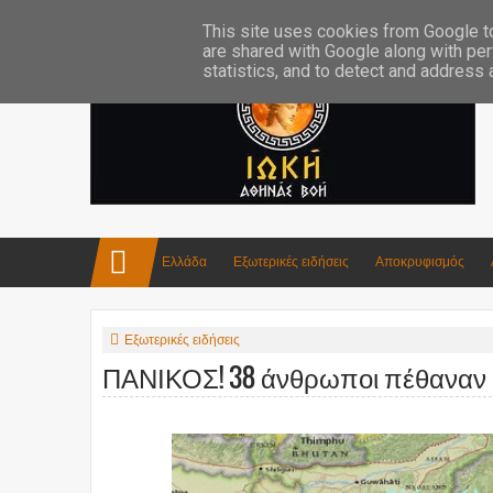
Επικοινωνία:info4iokh@gmail.com
Κατασκευές
Ποίηση
This site uses cookies from Google to 
are shared with Google along with per
statistics, and to detect and address
Ελλάδα
Εξωτερικές ειδήσεις
Αποκρυφισμός
Εξωτερικές ειδήσεις
ΠΑΝΙΚΟΣ! 38 άνθρωποι πέθαναν 