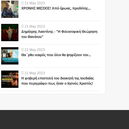
21
May
2023
ΧΡΟΝΗΣ ΜΙΣΣΙΟΣ! Από ήρωας, προδότης...
21
May
2023
Δημήτρης Λιαντίνης - "Η Φιλοσοφική Θεώρηση
του Θανάτου"
21
May
2023
Θα ΄ρθει καιρός που όλοι θα ψηφίζουν τον...
21
May
2023
Η φοβερή επιστολή του διοικητή της Ιουδαίας
που περιγράφει πως ήταν ο Ιησούς Χριστός!