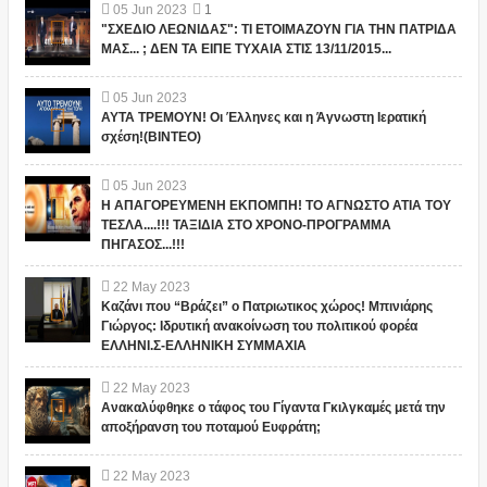
05
Jun
2023
1
"ΣΧΕΔΙΟ ΛΕΩΝΙΔΑΣ": ΤΙ ΕΤΟΙΜΑΖΟΥΝ ΓΙΑ ΤΗΝ ΠΑΤΡΙΔΑ
ΜΑΣ... ; ΔΕΝ ΤΑ ΕΙΠΕ ΤΥΧΑΙΑ ΣΤΙΣ 13/11/2015...
05
Jun
2023
ΑΥΤΑ ΤΡΕΜΟΥΝ! Οι Έλληνες και η Άγνωστη Ιερατική
σχέση!(ΒΙΝΤΕΟ)
05
Jun
2023
Η ΑΠΑΓΟΡΕΥΜΕΝΗ ΕΚΠΟΜΠΗ! ΤΟ ΑΓΝΩΣΤΟ ΑΤΙΑ ΤΟΥ
ΤΕΣΛΑ....!!! ΤΑΞΙΔΙΑ ΣΤΟ ΧΡΟΝΟ-ΠΡΟΓΡΑΜΜΑ
ΠΗΓΑΣΟΣ...!!!
22
May
2023
Καζάνι που “Βράζει” ο Πατριωτικος χώρος! Μπινιάρης
Γιώργος: Ιδρυτική ανακοίνωση του πολιτικού φορέα
ΕΛΛΗΝΙ.Σ-ΕΛΛΗΝΙΚΗ ΣΥΜΜΑΧΙΑ
22
May
2023
Ανακαλύφθηκε ο τάφος του Γίγαντα Γκιλγκαμές μετά την
αποξήρανση του ποταμού Ευφράτη;
22
May
2023