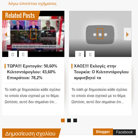
λόγω ύποπτου οχήματος
Related Posts
ΤΩΡΑ!!! Ερντογάν: 50,60%
ΧΑΟΣ!!! Εκλογές στην
Κιλιτσντάρογλου: 43,60%
Τουρκία: Ο Κιλιτσντάρογλου
Επικράτεια: 78,2%
αμφισβητεί τα
αποτελέσματα θα γίνουν
ενστάσεις...
Το iokh.gr δημοσιεύει κάθε σχόλιο
Το iokh.gr δημοσιεύει κάθε σχόλιο
το οποίο είναι σχετικό με το θέμα.
το οποίο είναι σχετικό με το θέμα.
Ωστόσο, αυτό δεν σημαίνει ότι...
Ωστόσο, αυτό δεν σημαίνει ότι...
Δημοσίευση σχολίου
Blogger
Facebook