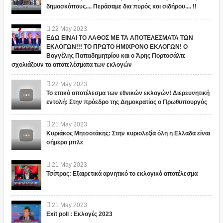
δημοσκόπους.... Περάσαμε δια πυρός και σιδήρου.... !!
22
May
2023
ΕΔΩ ΕΙΝΑΙ ΤΟ ΛΑΘΟΣ ΜΕ ΤΑ ΑΠΟΤΕΛΕΣΜΑΤΑ ΤΩΝ
ΕΚΛΟΓΩΝ!!! ΤΟ ΠΡΩΤΟ ΗΜΙΧΡΟΝΟ ΕΚΛΟΓΩΝ! Ο
Βαγγέλης Παπαδημητρίου και ο Άρης Πορτοσάλτε
σχολιάζουν τα αποτελέσματα των εκλογών
22
May
2023
Το επικό αποτέλεσμα των εθνικών εκλογών! Διερευνητική
εντολή: Στην πρόεδρο της Δημοκρατίας ο Πρωθυπουργός
21
May
2023
Κυριάκος Μητσοτάκης: Στην κυριολεξία όλη η Ελλαδα είναι
σήμερα μπλε
21
May
2023
Τσίπρας: Εξαιρετικά αρνητικό το εκλογικό αποτέλεσμα
21
May
2023
Exit poll : Εκλογές 2023