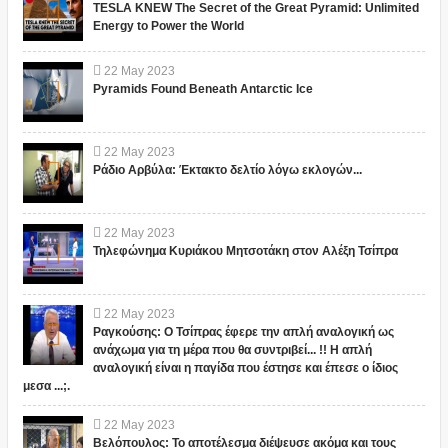
TESLA KNEW The Secret of the Great Pyramid: Unlimited
Energy to Power the World
22
May
2023
Pyramids Found Beneath Antarctic Ice
22
May
2023
Ράδιο Αρβύλα: Έκτακτο δελτίο λόγω εκλογών...
22
May
2023
Τηλεφώνημα Κυριάκου Μητσοτάκη στον Αλέξη Τσίπρα
22
May
2023
Ραγκούσης: Ο Τσίπρας έφερε την απλή αναλογική ως
ανάχωμα για τη μέρα που θα συντριβεί... !! Η απλή
αναλογική είναι η παγίδα που έστησε και έπεσε ο ίδιος
μεσα ...;.
22
May
2023
Βελόπουλος: Το αποτέλεσμα διέψευσε ακόμα και τους