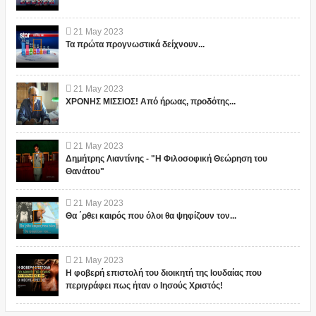
21
May
2023
Τα πρώτα προγνωστικά δείχνουν...
21
May
2023
ΧΡΟΝΗΣ ΜΙΣΣΙΟΣ! Από ήρωας, προδότης...
21
May
2023
Δημήτρης Λιαντίνης - "Η Φιλοσοφική Θεώρηση του
Θανάτου"
21
May
2023
Θα ΄ρθει καιρός που όλοι θα ψηφίζουν τον...
21
May
2023
Η φοβερή επιστολή του διοικητή της Ιουδαίας που
περιγράφει πως ήταν ο Ιησούς Χριστός!