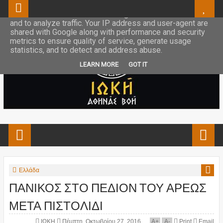
This site uses cookies from Google to deliver its services
and to analyze traffic. Your IP address and user-agent are
shared with Google along with performance and security
metrics to ensure quality of service, generate usage
statistics, and to detect and address abuse.
LEARN MORE
GOT IT
Ελλάδα
ΠΑΝΙΚΟΣ ΣΤΟ ΠΕΔΙΟΝ ΤΟΥ ΑΡΕΩΣ
ΜΕΤΑ ΠΙΣΤΟΛΙΔΙ
ΙΩΚΗ
Πέμπτη, Οκτωβρίου 27, 2016
A
+
A
-
Print
Email