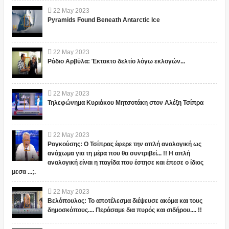
22
May
2023
Pyramids Found Beneath Antarctic Ice
22
May
2023
Ράδιο Αρβύλα: Έκτακτο δελτίο λόγω εκλογών...
22
May
2023
Τηλεφώνημα Κυριάκου Μητσοτάκη στον Αλέξη Τσίπρα
22
May
2023
Ραγκούσης: Ο Τσίπρας έφερε την απλή αναλογική ως
ανάχωμα για τη μέρα που θα συντριβεί... !! Η απλή
αναλογική είναι η παγίδα που έστησε και έπεσε ο ίδιος
μεσα ...;.
22
May
2023
Βελόπουλος: Το αποτέλεσμα διέψευσε ακόμα και τους
δημοσκόπους.... Περάσαμε δια πυρός και σιδήρου.... !!