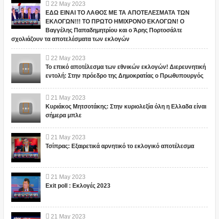
22
May
2023
ΕΔΩ ΕΙΝΑΙ ΤΟ ΛΑΘΟΣ ΜΕ ΤΑ ΑΠΟΤΕΛΕΣΜΑΤΑ ΤΩΝ
ΕΚΛΟΓΩΝ!!! ΤΟ ΠΡΩΤΟ ΗΜΙΧΡΟΝΟ ΕΚΛΟΓΩΝ! Ο
Βαγγέλης Παπαδημητρίου και ο Άρης Πορτοσάλτε
σχολιάζουν τα αποτελέσματα των εκλογών
22
May
2023
Το επικό αποτέλεσμα των εθνικών εκλογών! Διερευνητική
εντολή: Στην πρόεδρο της Δημοκρατίας ο Πρωθυπουργός
21
May
2023
Κυριάκος Μητσοτάκης: Στην κυριολεξία όλη η Ελλαδα είναι
σήμερα μπλε
21
May
2023
Τσίπρας: Εξαιρετικά αρνητικό το εκλογικό αποτέλεσμα
21
May
2023
Exit poll : Εκλογές 2023
21
May
2023