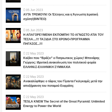
05
Jun
2023
ΑΥΤΑ ΤΡΕΜΟΥΝ! Οι Έλληνες και η Άγνωστη Ιερατική
σχέση!(ΒΙΝΤΕΟ)
05
Jun
2023
Η ΑΠΑΓΟΡΕΥΜΕΝΗ ΕΚΠΟΜΠΗ! ΤΟ ΑΓΝΩΣΤΟ ΑΤΙΑ ΤΟΥ
ΤΕΣΛΑ....!!! ΤΑΞΙΔΙΑ ΣΤΟ ΧΡΟΝΟ-ΠΡΟΓΡΑΜΜΑ
ΠΗΓΑΣΟΣ...!!!
22
May
2023
Καζάνι που “Βράζει” ο Πατριωτικος χώρος! Μπινιάρης
Γιώργος: Ιδρυτική ανακοίνωση του πολιτικού φορέα
ΕΛΛΗΝΙ.Σ-ΕΛΛΗΝΙΚΗ ΣΥΜΜΑΧΙΑ
22
May
2023
Ανακαλύφθηκε ο τάφος του Γίγαντα Γκιλγκαμές μετά την
αποξήρανση του ποταμού Ευφράτη;
22
May
2023
TESLA KNEW The Secret of the Great Pyramid: Unlimited
Energy to Power the World