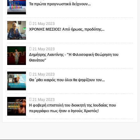
Τα πρώτα προγνωστικά δείχνουν...
21
May
2023
ΧΡΟΝΗΣ ΜΙΣΣΙΟΣ! Από ήρωας, προδότης...
21
May
2023
Δημήτρης Λιαντίνης - "Η Φιλοσοφική Θεώρηση του
Θανάτου"
21
May
2023
Θα ΄ρθει καιρός που όλοι θα ψηφίζουν τον...
21
May
2023
Η φοβερή επιστολή του διοικητή της Ιουδαίας που
περιγράφει πως ήταν ο Ιησούς Χριστός!