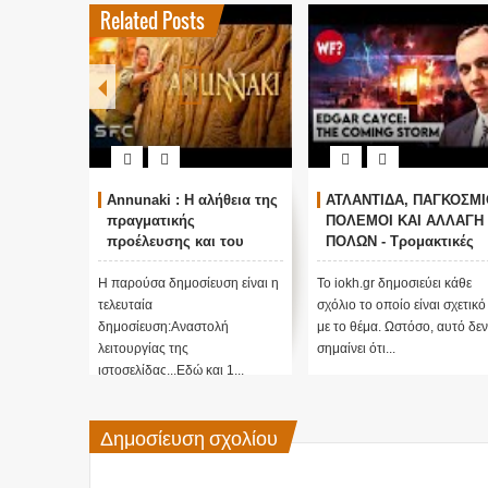
Related Posts
Annunaki : Η αλήθεια της
ΑΤΛΑΝΤΙΔΑ, ΠΑΓΚΟΣΜΙ
πραγματικής
ΠΟΛΕΜΟΙ ΚΑΙ ΑΛΛΑΓΗ
προέλευσης και του
ΠΟΛΩΝ - Τρομακτικές
σκοπού τους και
προβλέψεις του Edgar
αναστολή λειτουργίας
Cayce (Video)
Η παρούσα δημοσίευση είναι η
Το iokh.gr δημοσιεύει κάθε
μας ....
τελευταία
σχόλιο το οποίο είναι σχετικό
δημοσίευση:Αναστολή
με το θέμα. Ωστόσο, αυτό δεν
λειτουργίας της
σημαίνει ότι...
ιστοσελίδας...Εδώ και 1...
Δημοσίευση σχολίου