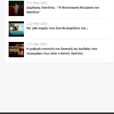
21
May
2023
Δημήτρης Λιαντίνης - "Η Φιλοσοφική Θεώρηση του
Θανάτου"
21
May
2023
Θα ΄ρθει καιρός που όλοι θα ψηφίζουν τον...
21
May
2023
Η φοβερή επιστολή του διοικητή της Ιουδαίας που
περιγράφει πως ήταν ο Ιησούς Χριστός!