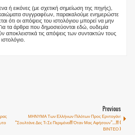
να ή εικόνες (με σχετική σημείωση της πηγής),
δικαιώματα συγγραφέων, παρακαλούμε ενημερώστε
αι ότι οι απόψεις του ιστολόγιου μπορεί να μην
Για τα άρθρα που δημοσιεύονται εδώ, ουδεμία
ν αποκλειστικά τις απόψεις των συντακτών τους
 ιστολόγιο.
Previous
ώρας
ΜΗΝΥΜΑ Των Ελλήνων Πιλότων Προς Ερντογάν:
ευτο
“Σουλτάνε Δες Τι Σε Περιμένει!!! Όταν Μας Αφήσουν”....!!! (
ΒΙΝΤΕΟ )