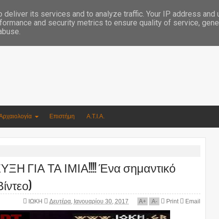
Συγγραφέας Νικόλαος Αργυρίου
deliver its services and to analyze traffic. Your IP address and
formance and security metrics to ensure quality of service, gen
 abuse.
Αρχαιολογία
Επιστήμη
Α.Τ.Ι.Α.
ΞΗ ΓΙΑ ΤΑ ΙΜΙΑ!!!! Ένα σημαντικό
Βίντεο)
ΙΩΚΗ
Δευτέρα, Ιανουαρίου 30, 2017
A
+
A
-
Print
Email