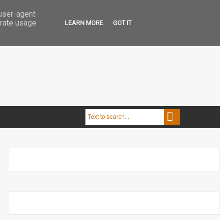
 user-agent
erate usage
LEARN MORE
GOT IT