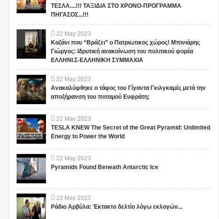
ΤΕΣΛΑ....!!! ΤΑΞΙΔΙΑ ΣΤΟ ΧΡΟΝΟ-ΠΡΟΓΡΑΜΜΑ
ΠΗΓΑΣΟΣ...!!!
22
May
2023
Καζάνι που “Βράζει” ο Πατριωτικος χώρος! Μπινιάρης
Γιώργος: Ιδρυτική ανακοίνωση του πολιτικού φορέα
ΕΛΛΗΝΙ.Σ-ΕΛΛΗΝΙΚΗ ΣΥΜΜΑΧΙΑ
22
May
2023
Ανακαλύφθηκε ο τάφος του Γίγαντα Γκιλγκαμές μετά την
αποξήρανση του ποταμού Ευφράτη;
22
May
2023
TESLA KNEW The Secret of the Great Pyramid: Unlimited
Energy to Power the World
22
May
2023
Pyramids Found Beneath Antarctic Ice
22
May
2023
Ράδιο Αρβύλα: Έκτακτο δελτίο λόγω εκλογών...