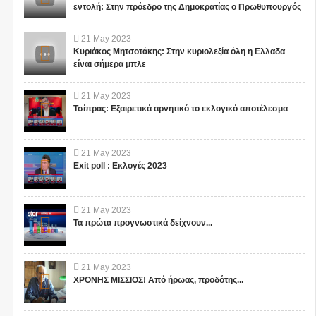
εντολή: Στην πρόεδρο της Δημοκρατίας ο Πρωθυπουργός
1
21
May
2023
Κυριάκος Μητσοτάκης: Στην κυριολεξία όλη η Ελλαδα
είναι σήμερα μπλε
21
May
2023
Τσίπρας: Εξαιρετικά αρνητικό το εκλογικό αποτέλεσμα
"ΣΧΕΔΙΟ ΛΕΩΝΙΔΑΣ": ΤΙ
ΑΥΤΑ ΤΡΕΜΟΥΝ! Οι
ΕΤΟΙΜΑΖΟΥΝ ΓΙΑ ΤΗΝ
Έλληνες και η Άγνωστη
21
May
2023
ΠΑΤΡΙΔΑ ΜΑΣ... ; ΔΕΝ ΤΑ
Ιερατική σχέση!(ΒΙΝΤΕΟ)
Exit poll : Εκλογές 2023
ΕΙΠΕ ΤΥΧΑΙΑ ΣΤΙΣ
13/11/2015...
Το iokh.gr δημοσιεύει κάθε
Το iokh.gr δημοσιεύει κάθε
σχόλιο το οποίο είναι σχετικό
σχόλιο το οποίο είναι σχετικό
21
May
2023
με το θέμα. Ωστόσο, αυτό δεν
με το θέμα. Ωστόσο, αυτό δεν
Τα πρώτα προγνωστικά δείχνουν...
σημαίνει ότι...
σημαίνει ότι...
21
May
2023
ΧΡΟΝΗΣ ΜΙΣΣΙΟΣ! Από ήρωας, προδότης...