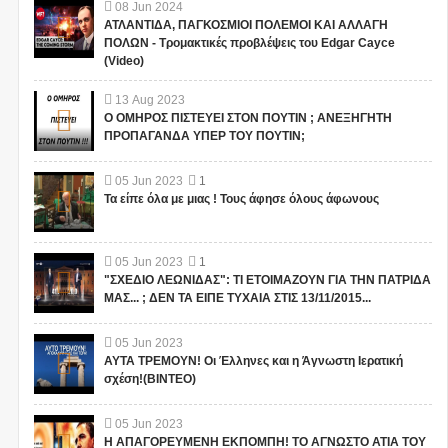
08
Jun
2024
ΑΤΛΑΝΤΙΔΑ, ΠΑΓΚΟΣΜΙΟΙ ΠΟΛΕΜΟΙ ΚΑΙ ΑΛΛΑΓΗ
ΠΟΛΩΝ - Τρομακτικές προβλέψεις του Edgar Cayce
(Video)
13
Aug
2023
Ο ΟΜΗΡΟΣ ΠΙΣΤΕΥΕΙ ΣΤΟΝ ΠΟΥΤΙΝ ; ΑΝΕΞΗΓΗΤΗ
ΠΡΟΠΑΓΑΝΔΑ ΥΠΕΡ ΤΟΥ ΠΟΥΤΙΝ;
05
Jun
2023
1
Τα είπε όλα με μιας ! Τους άφησε όλους άφωνους
05
Jun
2023
1
"ΣΧΕΔΙΟ ΛΕΩΝΙΔΑΣ": ΤΙ ΕΤΟΙΜΑΖΟΥΝ ΓΙΑ ΤΗΝ ΠΑΤΡΙΔΑ
ΜΑΣ... ; ΔΕΝ ΤΑ ΕΙΠΕ ΤΥΧΑΙΑ ΣΤΙΣ 13/11/2015...
05
Jun
2023
ΑΥΤΑ ΤΡΕΜΟΥΝ! Οι Έλληνες και η Άγνωστη Ιερατική
σχέση!(ΒΙΝΤΕΟ)
05
Jun
2023
Η ΑΠΑΓΟΡΕΥΜΕΝΗ ΕΚΠΟΜΠΗ! ΤΟ ΑΓΝΩΣΤΟ ΑΤΙΑ ΤΟΥ