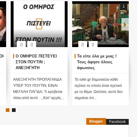
1
ΟΙ
Ο ΟΜΗΡΟΣ ΠΙΣΤΕΥΕΙ
Τα είπε όλα με μιας !
ΣΤΟΝ ΠΟΥΤΙΝ ;
Τους άφησε όλους
ΑΝΕΞΗΓΗΤΗ
άφωνους
ΠΡΟΠΑΓΑΝΔΑ ΥΠΕΡ ΤΟΥ
ΠΟΥΤΙΝ;
ΑΝΕΞΗΓΗΤΗ ΠΡΟΠΑΓΑΝΔΑ
Το iokh.gr δημοσιεύει κάθε
ΥΠΕΡ ΤΟΥ ΠΟΥΤΙΝ; ΕΙΝΑΙ
σχόλιο το οποίο είναι σχετικό
ΜΕΓΑΛΗ ΠΑΓΙΔΑ; Τι κρύβεται
με το θέμα. Ωστόσο, αυτό δεν
πίσω από αυτό ....;Κατ' αρχάς...
σημαίνει ότι...
Blogger
Facebook