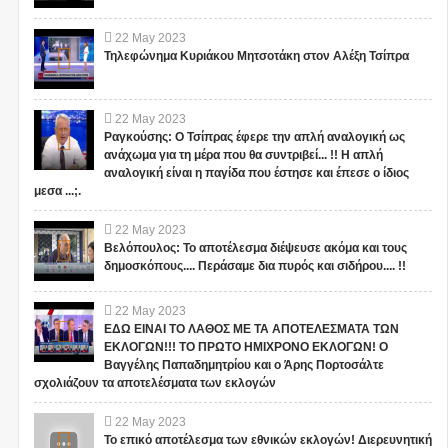
22
May
2023
Τηλεφώνημα Κυριάκου Μητσοτάκη στον Αλέξη Τσίπρα
22
May
2023
Ραγκούσης: Ο Τσίπρας έφερε την απλή αναλογική ως
ανάχωμα για τη μέρα που θα συντριβεί... !! Η απλή
αναλογική είναι η παγίδα που έστησε και έπεσε ο ίδιος
μεσα ...;.
22
May
2023
Βελόπουλος: Το αποτέλεσμα διέψευσε ακόμα και τους
δημοσκόπους.... Περάσαμε δια πυρός και σιδήρου.... !!
22
May
2023
ΕΔΩ ΕΙΝΑΙ ΤΟ ΛΑΘΟΣ ΜΕ ΤΑ ΑΠΟΤΕΛΕΣΜΑΤΑ ΤΩΝ
ΕΚΛΟΓΩΝ!!! ΤΟ ΠΡΩΤΟ ΗΜΙΧΡΟΝΟ ΕΚΛΟΓΩΝ! Ο
Βαγγέλης Παπαδημητρίου και ο Άρης Πορτοσάλτε
σχολιάζουν τα αποτελέσματα των εκλογών
22
May
2023
Το επικό αποτέλεσμα των εθνικών εκλογών! Διερευνητική