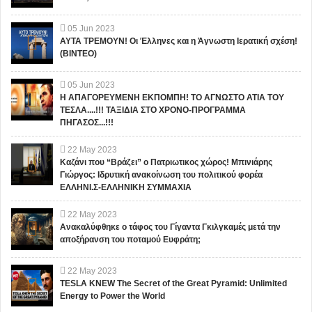
05
Jun
2023
ΑΥΤΑ ΤΡΕΜΟΥΝ! Οι Έλληνες και η Άγνωστη Ιερατική σχέση!
(ΒΙΝΤΕΟ)
05
Jun
2023
Η ΑΠΑΓΟΡΕΥΜΕΝΗ ΕΚΠΟΜΠΗ! ΤΟ ΑΓΝΩΣΤΟ ΑΤΙΑ ΤΟΥ
ΤΕΣΛΑ....!!! ΤΑΞΙΔΙΑ ΣΤΟ ΧΡΟΝΟ-ΠΡΟΓΡΑΜΜΑ
ΠΗΓΑΣΟΣ...!!!
22
May
2023
Καζάνι που “Βράζει” ο Πατριωτικος χώρος! Μπινιάρης
Γιώργος: Ιδρυτική ανακοίνωση του πολιτικού φορέα
ΕΛΛΗΝΙ.Σ-ΕΛΛΗΝΙΚΗ ΣΥΜΜΑΧΙΑ
22
May
2023
Ανακαλύφθηκε ο τάφος του Γίγαντα Γκιλγκαμές μετά την
αποξήρανση του ποταμού Ευφράτη;
22
May
2023
TESLA KNEW The Secret of the Great Pyramid: Unlimited
Energy to Power the World