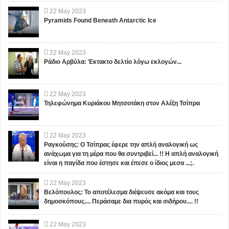
22
May
2023
Pyramids Found Beneath Antarctic Ice
22
May
2023
Ράδιο Αρβύλα: Έκτακτο δελτίο λόγω εκλογών...
22
May
2023
Τηλεφώνημα Κυριάκου Μητσοτάκη στον Αλέξη Τσίπρα
22
May
2023
Ραγκούσης: Ο Τσίπρας έφερε την απλή αναλογική ως
ανάχωμα για τη μέρα που θα συντριβεί... !! Η απλή αναλογική
είναι η παγίδα που έστησε και έπεσε ο ίδιος μεσα ...;.
22
May
2023
Βελόπουλος: Το αποτέλεσμα διέψευσε ακόμα και τους
δημοσκόπους.... Περάσαμε δια πυρός και σιδήρου.... !!
22
May
2023