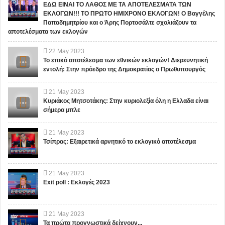
ΕΔΩ ΕΙΝΑΙ ΤΟ ΛΑΘΟΣ ΜΕ ΤΑ ΑΠΟΤΕΛΕΣΜΑΤΑ ΤΩΝ
ΕΚΛΟΓΩΝ!!! ΤΟ ΠΡΩΤΟ ΗΜΙΧΡΟΝΟ ΕΚΛΟΓΩΝ! Ο Βαγγέλης
Παπαδημητρίου και ο Άρης Πορτοσάλτε σχολιάζουν τα
αποτελέσματα των εκλογών
22
May
2023
Το επικό αποτέλεσμα των εθνικών εκλογών! Διερευνητική
εντολή: Στην πρόεδρο της Δημοκρατίας ο Πρωθυπουργός
21
May
2023
Κυριάκος Μητσοτάκης: Στην κυριολεξία όλη η Ελλαδα είναι
σήμερα μπλε
21
May
2023
Τσίπρας: Εξαιρετικά αρνητικό το εκλογικό αποτέλεσμα
21
May
2023
Exit poll : Εκλογές 2023
21
May
2023
Τα πρώτα προγνωστικά δείχνουν...