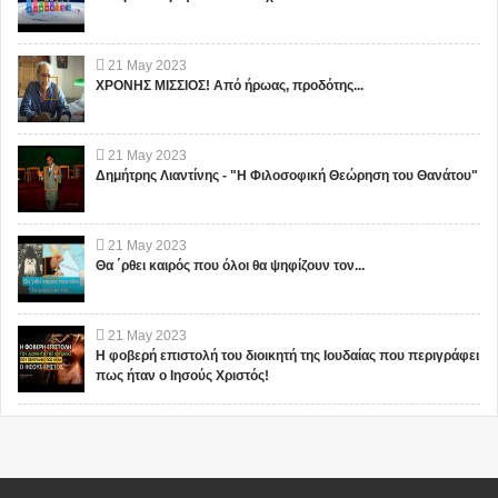
21
May
2023
ΧΡΟΝΗΣ ΜΙΣΣΙΟΣ! Από ήρωας, προδότης...
21
May
2023
Δημήτρης Λιαντίνης - "Η Φιλοσοφική Θεώρηση του Θανάτου"
21
May
2023
Θα ΄ρθει καιρός που όλοι θα ψηφίζουν τον...
21
May
2023
Η φοβερή επιστολή του διοικητή της Ιουδαίας που περιγράφει
πως ήταν ο Ιησούς Χριστός!