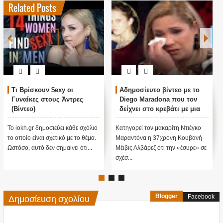
Related Posts
Έρευνα: Αυτοί οι άντρες
ΑΠΑΓΟΡΕΥΟΥΝ ΤΟ
χαρίζουν του πιο έντονους
ΚΑΜΑΚΙ...!!! Πρόστιμο 750
και δυνατούς οργασμούς!
ευρώ για κάποιον που κάνει
καμάκι!
Ο γυναικείος οργασμός εξαρτάται
(adsbygoogle =
από πολλούς παράγοντες –
window.adsbygoogle || []).push({});
σωματικούς και ψυχολογικούς.
Πρόστιμο 750 ευρώ θα
Μερικοί από...
επιβάλλεται σε...
Δημοσίευση σχολίου
Blogger
Facebook