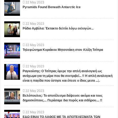
22
May
2023
Pyramids Found Beneath Antarctic Ice
22
May
2023
Ράδιο Αρβύλα: Έκτακτο δελτίο λόγω εκλογών...
22
May
2023
Τηλεφώνημα Κυριάκου Μητσοτάκη στον Αλέξη Τσίπρα
22
May
2023
Ραγκούσης: Ο Τσίπρας έφερε την απλή αναλογική ως
ανάχωμα για τη μέρα που θα συντριβεί... !! Η απλή αναλογική
είναι η παγίδα που έστησε και έπεσε ο ίδιος μεσα ...;.
22
May
2023
Βελόπουλος: Το αποτέλεσμα διέψευσε ακόμα και τους
δημοσκόπους.... Περάσαμε δια πυρός και σιδήρου.... !!
22
May
2023
ΕΔΩ ΕΙΝΑΙ ΤΟ ΛΑΘΟΣ ΜΕ ΤΑ ΑΠΟΤΕΛΕΣΜΑΤΑ ΤΩΝ