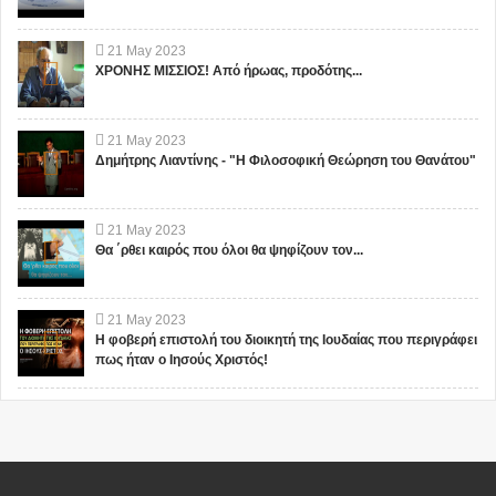
21
May
2023
ΧΡΟΝΗΣ ΜΙΣΣΙΟΣ! Από ήρωας, προδότης...
21
May
2023
Δημήτρης Λιαντίνης - "Η Φιλοσοφική Θεώρηση του Θανάτου"
21
May
2023
Θα ΄ρθει καιρός που όλοι θα ψηφίζουν τον...
21
May
2023
Η φοβερή επιστολή του διοικητή της Ιουδαίας που περιγράφει
πως ήταν ο Ιησούς Χριστός!