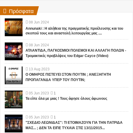
Πρόσφατα
08
Jun
2024
Annunaki : Η αλήθεια της πραγματικής προέλευσης και του
σκοπού τους και αναστολή λειτουργίας μας ....
08
Jun
2024
ΑΤΛΑΝΤΙΔΑ, ΠΑΓΚΟΣΜΙΟΙ ΠΟΛΕΜΟΙ ΚΑΙ ΑΛΛΑΓΗ ΠΟΛΩΝ -
Τρομακτικές προβλέψεις του Edgar Cayce (Video)
13
Aug
2023
Ο ΟΜΗΡΟΣ ΠΙΣΤΕΥΕΙ ΣΤΟΝ ΠΟΥΤΙΝ ; ΑΝΕΞΗΓΗΤΗ
ΠΡΟΠΑΓΑΝΔΑ ΥΠΕΡ ΤΟΥ ΠΟΥΤΙΝ;
05
Jun
2023
1
Τα είπε όλα με μιας ! Τους άφησε όλους άφωνους
05
Jun
2023
1
"ΣΧΕΔΙΟ ΛΕΩΝΙΔΑΣ": ΤΙ ΕΤΟΙΜΑΖΟΥΝ ΓΙΑ ΤΗΝ ΠΑΤΡΙΔΑ
ΜΑΣ... ; ΔΕΝ ΤΑ ΕΙΠΕ ΤΥΧΑΙΑ ΣΤΙΣ 13/11/2015...