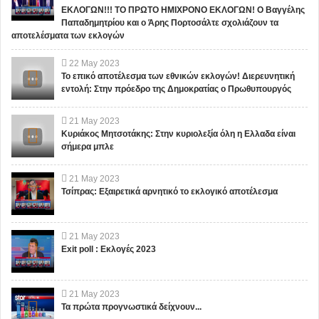
ΕΚΛΟΓΩΝ!!! ΤΟ ΠΡΩΤΟ ΗΜΙΧΡΟΝΟ ΕΚΛΟΓΩΝ! Ο Βαγγέλης
Παπαδημητρίου και ο Άρης Πορτοσάλτε σχολιάζουν τα
αποτελέσματα των εκλογών
22
May
2023
Το επικό αποτέλεσμα των εθνικών εκλογών! Διερευνητική
εντολή: Στην πρόεδρο της Δημοκρατίας ο Πρωθυπουργός
21
May
2023
Κυριάκος Μητσοτάκης: Στην κυριολεξία όλη η Ελλαδα είναι
σήμερα μπλε
21
May
2023
Τσίπρας: Εξαιρετικά αρνητικό το εκλογικό αποτέλεσμα
21
May
2023
Exit poll : Εκλογές 2023
21
May
2023
Τα πρώτα προγνωστικά δείχνουν...