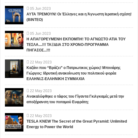
05
Jun
2023
ΑΥΤΑ ΤΡΕΜΟΥΝ! Οι Έλληνες και η Άγνωστη Ιερατική σχέση!
(ΒΙΝΤΕΟ)
05
Jun
2023
Η ΑΠΑΓΟΡΕΥΜΕΝΗ ΕΚΠΟΜΠΗ! ΤΟ ΑΓΝΩΣΤΟ ΑΤΙΑ ΤΟΥ
ΤΕΣΛΑ....!!! ΤΑΞΙΔΙΑ ΣΤΟ ΧΡΟΝΟ-ΠΡΟΓΡΑΜΜΑ
ΠΗΓΑΣΟΣ...!!!
22
May
2023
Καζάνι που “Βράζει” ο Πατριωτικος χώρος! Μπινιάρης
Γιώργος: Ιδρυτική ανακοίνωση του πολιτικού φορέα
ΕΛΛΗΝΙ.Σ-ΕΛΛΗΝΙΚΗ ΣΥΜΜΑΧΙΑ
22
May
2023
Ανακαλύφθηκε ο τάφος του Γίγαντα Γκιλγκαμές μετά την
αποξήρανση του ποταμού Ευφράτη;
22
May
2023
TESLA KNEW The Secret of the Great Pyramid: Unlimited
Energy to Power the World