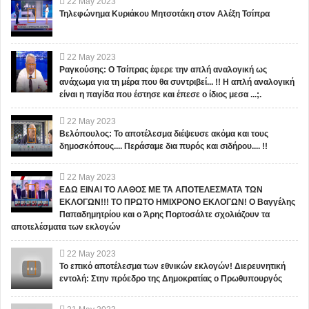
22
May
2023
Τηλεφώνημα Κυριάκου Μητσοτάκη στον Αλέξη Τσίπρα
22
May
2023
Ραγκούσης: Ο Τσίπρας έφερε την απλή αναλογική ως
ανάχωμα για τη μέρα που θα συντριβεί... !! Η απλή αναλογική
είναι η παγίδα που έστησε και έπεσε ο ίδιος μεσα ...;.
22
May
2023
Βελόπουλος: Το αποτέλεσμα διέψευσε ακόμα και τους
δημοσκόπους.... Περάσαμε δια πυρός και σιδήρου.... !!
22
May
2023
ΕΔΩ ΕΙΝΑΙ ΤΟ ΛΑΘΟΣ ΜΕ ΤΑ ΑΠΟΤΕΛΕΣΜΑΤΑ ΤΩΝ
ΕΚΛΟΓΩΝ!!! ΤΟ ΠΡΩΤΟ ΗΜΙΧΡΟΝΟ ΕΚΛΟΓΩΝ! Ο Βαγγέλης
Παπαδημητρίου και ο Άρης Πορτοσάλτε σχολιάζουν τα
αποτελέσματα των εκλογών
22
May
2023
Το επικό αποτέλεσμα των εθνικών εκλογών! Διερευνητική
εντολή: Στην πρόεδρο της Δημοκρατίας ο Πρωθυπουργός