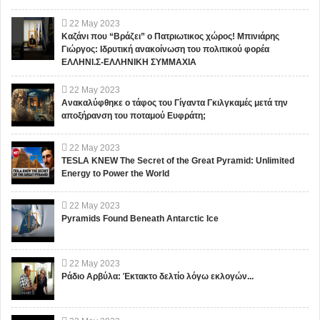
22
May
2023
Καζάνι που “Βράζει” ο Πατριωτικος χώρος! Μπινιάρης
Γιώργος: Ιδρυτική ανακοίνωση του πολιτικού φορέα
ΕΛΛΗΝΙ.Σ-ΕΛΛΗΝΙΚΗ ΣΥΜΜΑΧΙΑ
22
May
2023
Ανακαλύφθηκε ο τάφος του Γίγαντα Γκιλγκαμές μετά την
αποξήρανση του ποταμού Ευφράτη;
22
May
2023
TESLA KNEW The Secret of the Great Pyramid: Unlimited
Energy to Power the World
22
May
2023
Pyramids Found Beneath Antarctic Ice
22
May
2023
Ράδιο Αρβύλα: Έκτακτο δελτίο λόγω εκλογών...