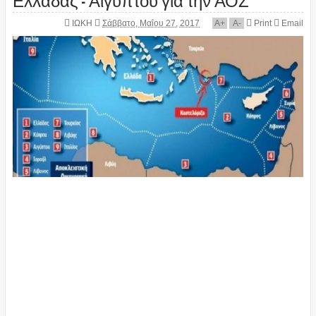
ΙΩΚΗ
Σάββατο, Μαΐου 27, 2017
A
+
A
-
Print
Email