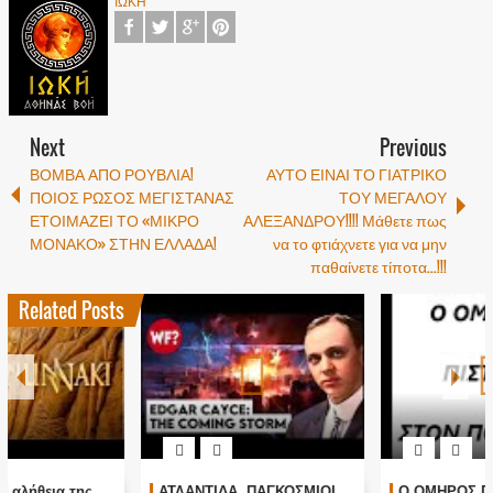
ΙΩΚΗ
Next
Previous
ΒΟΜΒΑ ΑΠΟ ΡΟΥΒΛΙΑ!
ΑΥΤΟ ΕΙΝΑΙ ΤΟ ΓΙΑΤΡΙΚΟ
ΠΟΙΟΣ ΡΩΣΟΣ ΜΕΓΙΣΤΑΝΑΣ
ΤΟΥ ΜΕΓΑΛΟΥ
ΕΤΟΙΜΑΖΕΙ ΤΟ «ΜΙΚΡΟ
ΑΛΕΞΑΝΔΡΟΥ!!!! Μάθετε πως
ΜΟΝΑΚΟ» ΣΤΗΝ ΕΛΛΑΔΑ!
να το φτιάχνετε για να μην
παθαίνετε τίποτα...!!!
Related Posts
1
Ο ΟΜΗΡΟΣ ΠΙΣΤΕΥΕΙ ΣΤΟΝ
Τα είπε όλα με μιας ! Τους