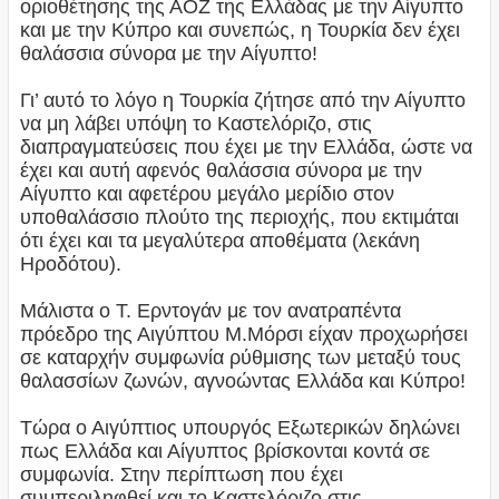
οριοθέτησης της ΑΟΖ της Ελλάδας με την Αίγυπτο
και με την Κύπρο και συνεπώς, η Τουρκία δεν έχει
θαλάσσια σύνορα με την Αίγυπτο!
Γι’ αυτό το λόγο η Τουρκία ζήτησε από την Αίγυπτο
να μη λάβει υπόψη το Καστελόριζο, στις
διαπραγματεύσεις που έχει με την Ελλάδα, ώστε να
έχει και αυτή αφενός θαλάσσια σύνορα με την
Αίγυπτο και αφετέρου μεγάλο μερίδιο στον
υποθαλάσσιο πλούτο της περιοχής, που εκτιμάται
ότι έχει και τα μεγαλύτερα αποθέματα (λεκάνη
Ηροδότου).
Μάλιστα ο Τ. Ερντογάν με τον ανατραπέντα
πρόεδρο της Αιγύπτου Μ.Μόρσι είχαν προχωρήσει
σε καταρχήν συμφωνία ρύθμισης των μεταξύ τους
θαλασσίων ζωνών, αγνοώντας Ελλάδα και Κύπρο!
Τώρα ο Αιγύπτιος υπουργός Εξωτερικών δηλώνει
πως Ελλάδα και Αίγυπτος βρίσκονται κοντά σε
συμφωνία. Στην περίπτωση που έχει
συμπεριληφθεί και το Καστελόριζο στις