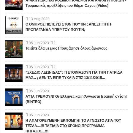
ΑΤΛΑΝΤΙΔΑ, ΠΑΓΚΟΣΜΙΟΙ ΠΟΛΕΜΟΙ ΚΑΙ ΑΛΛΑΓΗ ΠΟΛΩΝ -
Τρομακτικές προβλέψεις του Edgar Cayce (Video)
13
Aug
2023
Ο ΟΜΗΡΟΣ ΠΙΣΤΕΥΕΙ ΣΤΟΝ ΠΟΥΤΙΝ ; ΑΝΕΞΗΓΗΤΗ
ΠΡΟΠΑΓΑΝΔΑ ΥΠΕΡ ΤΟΥ ΠΟΥΤΙΝ;
05
Jun
2023
1
Τα είπε όλα με μιας ! Τους άφησε όλους άφωνους
05
Jun
2023
1
"ΣΧΕΔΙΟ ΛΕΩΝΙΔΑΣ": ΤΙ ΕΤΟΙΜΑΖΟΥΝ ΓΙΑ ΤΗΝ ΠΑΤΡΙΔΑ
ΜΑΣ... ; ΔΕΝ ΤΑ ΕΙΠΕ ΤΥΧΑΙΑ ΣΤΙΣ 13/11/2015...
05
Jun
2023
ΑΥΤΑ ΤΡΕΜΟΥΝ! Οι Έλληνες και η Άγνωστη Ιερατική σχέση!
(ΒΙΝΤΕΟ)
05
Jun
2023
Η ΑΠΑΓΟΡΕΥΜΕΝΗ ΕΚΠΟΜΠΗ! ΤΟ ΑΓΝΩΣΤΟ ΑΤΙΑ ΤΟΥ
ΤΕΣΛΑ....!!! ΤΑΞΙΔΙΑ ΣΤΟ ΧΡΟΝΟ-ΠΡΟΓΡΑΜΜΑ
ΠΗΓΑΣΟΣ...!!!