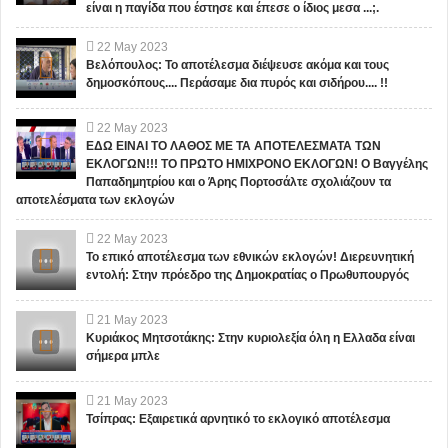
είναι η παγίδα που έστησε και έπεσε ο ίδιος μεσα ...;.
22
May
2023
Βελόπουλος: Το αποτέλεσμα διέψευσε ακόμα και τους
δημοσκόπους.... Περάσαμε δια πυρός και σιδήρου.... !!
22
May
2023
ΕΔΩ ΕΙΝΑΙ ΤΟ ΛΑΘΟΣ ΜΕ ΤΑ ΑΠΟΤΕΛΕΣΜΑΤΑ ΤΩΝ
ΕΚΛΟΓΩΝ!!! ΤΟ ΠΡΩΤΟ ΗΜΙΧΡΟΝΟ ΕΚΛΟΓΩΝ! Ο Βαγγέλης
Παπαδημητρίου και ο Άρης Πορτοσάλτε σχολιάζουν τα
αποτελέσματα των εκλογών
22
May
2023
Το επικό αποτέλεσμα των εθνικών εκλογών! Διερευνητική
εντολή: Στην πρόεδρο της Δημοκρατίας ο Πρωθυπουργός
21
May
2023
Κυριάκος Μητσοτάκης: Στην κυριολεξία όλη η Ελλαδα είναι
σήμερα μπλε
21
May
2023
Τσίπρας: Εξαιρετικά αρνητικό το εκλογικό αποτέλεσμα