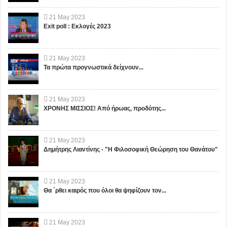
21
May
2023
Exit poll : Εκλογές 2023
21
May
2023
Τα πρώτα προγνωστικά δείχνουν...
21
May
2023
ΧΡΟΝΗΣ ΜΙΣΣΙΟΣ! Από ήρωας, προδότης...
21
May
2023
Δημήτρης Λιαντίνης - "Η Φιλοσοφική Θεώρηση του Θανάτου"
21
May
2023
Θα ΄ρθει καιρός που όλοι θα ψηφίζουν τον...
21
May
2023