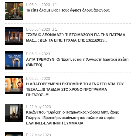
05
Jun
2023
1
Τα είπε όλα με μιας ! Τους άφησε όλους άφωνους
05
Jun
2023
1
"ΣΧΕΔΙΟ ΛΕΩΝΙΔΑΣ": ΤΙ ΕΤΟΙΜΑΖΟΥΝ ΓΙΑ ΤΗΝ ΠΑΤΡΙΔΑ
ΜΑΣ... ; ΔΕΝ ΤΑ ΕΙΠΕ ΤΥΧΑΙΑ ΣΤΙΣ 13/11/2015...
05
Jun
2023
ΑΥΤΑ ΤΡΕΜΟΥΝ! Οι Έλληνες και η Άγνωστη Ιερατική σχέση!
(ΒΙΝΤΕΟ)
05
Jun
2023
Η ΑΠΑΓΟΡΕΥΜΕΝΗ ΕΚΠΟΜΠΗ! ΤΟ ΑΓΝΩΣΤΟ ΑΤΙΑ ΤΟΥ
ΤΕΣΛΑ....!!! ΤΑΞΙΔΙΑ ΣΤΟ ΧΡΟΝΟ-ΠΡΟΓΡΑΜΜΑ
ΠΗΓΑΣΟΣ...!!!
22
May
2023
Καζάνι που “Βράζει” ο Πατριωτικος χώρος! Μπινιάρης
Γιώργος: Ιδρυτική ανακοίνωση του πολιτικού φορέα
ΕΛΛΗΝΙ.Σ-ΕΛΛΗΝΙΚΗ ΣΥΜΜΑΧΙΑ
22
May
2023