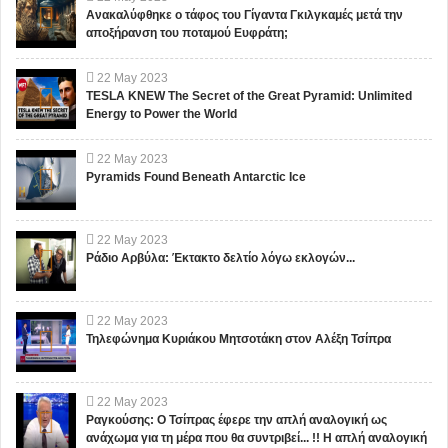
Ανακαλύφθηκε ο τάφος του Γίγαντα Γκιλγκαμές μετά την
αποξήρανση του ποταμού Ευφράτη;
22
May
2023
TESLA KNEW The Secret of the Great Pyramid: Unlimited
Energy to Power the World
22
May
2023
Pyramids Found Beneath Antarctic Ice
22
May
2023
Ράδιο Αρβύλα: Έκτακτο δελτίο λόγω εκλογών...
22
May
2023
Τηλεφώνημα Κυριάκου Μητσοτάκη στον Αλέξη Τσίπρα
22
May
2023
Ραγκούσης: Ο Τσίπρας έφερε την απλή αναλογική ως
ανάχωμα για τη μέρα που θα συντριβεί... !! Η απλή αναλογική