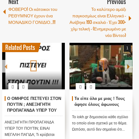
Next
Previous
ΦΟΒΕΡΟ! Οι κάτοικοι του
Το καλύτερο αμάξι
ΡΕΘΥΜΝΟΥ έχουν ένα
παγκοσμίως είναι Ελληνικό –
ΜΟΝΑΔΙΚΟ ΓΟΝΙΔΙΟ…!!!
Ανέβηκε 193 σκαλιά – Έχει 300+
χλμ τελική - (Ενημερωμένο με
νέα Βίντεο)
Related Posts
1
Ο ΟΜΗΡΟΣ ΠΙΣΤΕΥΕΙ ΣΤΟΝ
Τα είπε όλα με μιας ! Τους
ΠΟΥΤΙΝ ; ΑΝΕΞΗΓΗΤΗ
άφησε όλους άφωνους
ΠΡΟΠΑΓΑΝΔΑ ΥΠΕΡ ΤΟΥ
ΠΟΥΤΙΝ;
Το iokh.gr δημοσιεύει κάθε σχόλιο
ΑΝΕΞΗΓΗΤΗ ΠΡΟΠΑΓΑΝΔΑ
το οποίο είναι σχετικό με το θέμα.
ΥΠΕΡ ΤΟΥ ΠΟΥΤΙΝ; ΕΙΝΑΙ
Ωστόσο, αυτό δεν σημαίνει ότι...
ΜΕΓΑΛΗ ΠΑΓΙΔΑ; Τι κρύβεται