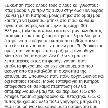
«Εκκληση προς ολους τους φιλους και γνωστους-
Χτες βραδυ λιγο πριν τις 12:00 στην οδο Πανδωρας
(καθετη με τη Κυπρου) μολις μπηκα στο αμαξι μου
και πηγα να ξεκινησω μπηκε στο πισω καθισμα
αγνωστος αντρας νεαρης ηλικιας (μεχρι 30)
Ελληνας (μιλησαμε αρκετα και δεν ηταν αλλοδαπος
σε καμια περιπτωση) και με την απειλη οπλου μου
ζητησε να τον οδηγησω καπου που ηθελε και να
του εδινα οτι χρηματα ειχα πανω μου. Το βασικο του
ομως ηταν να παμε καπου μαζι με εμενα οδηγο.
Μετα λεει θα με αφηνε. Δεν θελω να μπω σε
λεπτομερειες εκτος οτι φοραγε γαντια, ηταν
απολυτα ψυχραιμος και ειχε και ασυρματο που
ακουγε απο οτι καταλαβα τη συχνοτητα της
αστυνομιας. Επομενως ηταν πολυ οργανωμενος και
οχι καποιος τρελος. Μολις εστριψα για τη Κυπρου
αποφασισα οτι σε καμια περιπτωση δεν θα
απομακρυνομουν μαζι του και ακριβως εξω απο
Amigos τραβηξα χειροφρενο και πεταχτηκα εξω. Ο
τυπος ψυχραιμος αλλα πολυ γρηγορος μπηκε στη
θεση του οδηγου και εφυγε με το αυτοκινητο μου